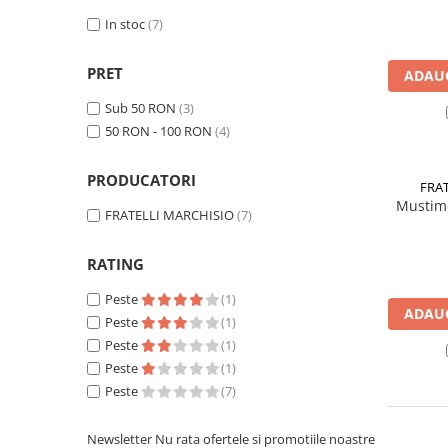
Sisteme combinate &
multifunctionale
In stoc
(7)
Tocatoare de crengi si resturi
vegetale
PRET
ADAUG
Tractoare si Utilaje agricole
Sub 50 RON
(3)
Accesorii utilaje de gradina
50 RON - 100 RON
(4)
Articole de bucatarie
Afumatoare
PRODUCATORI
FRA
Aparate de vidat
Mustime
FRATELLI MARCHISIO
(7)
Feliatoare
Masini de framantat aluat
RATING
Masini de taitei
Peste
(1)
Masini de tocat carne
ADAUG
Peste
(1)
Masini de umplut carnati
Peste
(1)
Razatoare branzeturi
Peste
(1)
Storcatoare de rosii
Peste
(7)
Accesorii articole de bucatarie
Gradina & Terasa
Newsletter
Nu rata ofertele si promotiile noastre