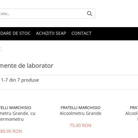
IDARE DE STOC
ACHIZITII SEAP
CONTACT
r
mente de laborator
1-
7
din
7
produse
TELLI MARCHISIO
FRATELLI MARCHISIO
FRA
metru Grande, cu
Alcoolmetru Grande
Alcoo
termometru
75,00 RON
89,00 RON