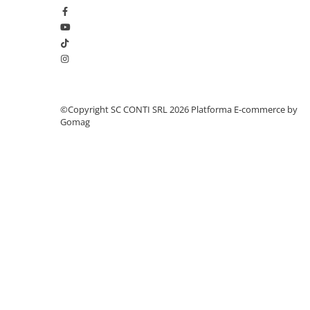
Sere si solarii
Plase si folii pentru gradinarit
Alte unelte de gradinarit
Echipamente de protectie pentru
gradina
Casti de protectie
©Copyright SC CONTI SRL 2026
Platforma E-commerce by
Manusi de lucru
Gomag
Ochelari de protectie
Electrice si Iluminat
Sisteme fotovoltaice
Prize & Prelungitoare
Constructii
Masini de taiat
Masini de taiat beton / asfalt
Masini de taiat gresie / faianta
Masini de taiat caramida
Motodebitatoare