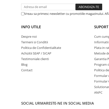
Mobilier gradina
Depozitare gradina
Vreau sa primesc newsletter cu promotiile magazinului. Af
Gratare si accesorii
Piscine
INFO UTILE
SUPORT 
Echipamente curatenie
Despre noi
Cum cum
Aparate de spalat cu presiune
Termeni si Conditii
Informatii
Aspiratoare
Politica de Confidentialitate
Plata in ra
Freze de zapada
Achizitii SEAP / SICAP
Metode de
Masini de maturat
Testimoniale clienti
Garantia 
Suflante & Aspiratoare frunze
Blog
Program de
Accesorii echipamente curatenie
Contact
Politica d
Unelte de gradinarit
Formular 
Formular 
Dispozitive de imprastiat si
Solutionare
semanat
ANPC
Unelte taiat
Lopeti pentru zapada
SOCIAL
URMARESTE-NE IN SOCIAL MEDIA
Roabe si carucioare