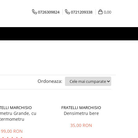
0726309824
0721209338
0,00
Ordoneaza:
TELLI MARCHISIO
FRATELLI MARCHISIO
lmetru Grande, cu
Densimetru bere
termometru
35,00 RON
99,00 RON