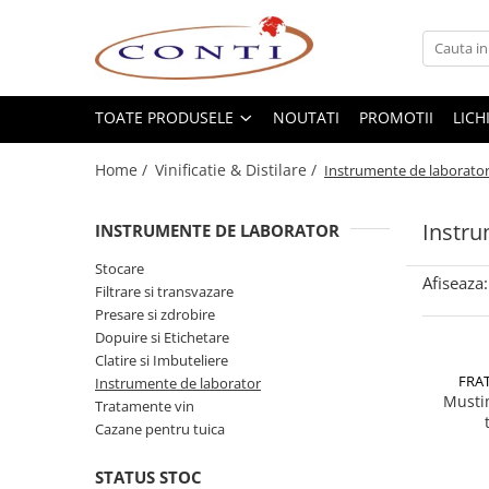
Toate Produsele
Casa si Gradina
TOATE PRODUSELE
NOUTATI
PROMOTII
LICH
Utilaje pentru gradina si accesorii
Home /
Vinificatie & Distilare /
Instrumente de laborato
Atomizoare si Pulverizatoare
Despicatoare de lemne
Instru
INSTRUMENTE DE LABORATOR
Drujbe si fierastraie cu lant
Fierastraie pentru busteni
Stocare
Afiseaza:
Filtrare si transvazare
Foarfeci de gradina
Presare si zdrobire
Masini de tuns iarba si accesorii
Dopuire si Etichetare
Motocoase si accesorii
Clatire si Imbuteliere
Motocositori
FRA
Instrumente de laborator
Musti
Motosape si Motocultoare
Tratamente vin
Cazane pentru tuica
Motoburghie
Masini de batut stalpi
STATUS STOC