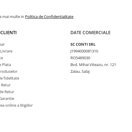
la mai multe in
Politica de Confidentialitate
CLIENTI
DATE COMERCIALE
par
SC CONTI SRL
 Livrare
J1994000081310
te
RO5489030
 Plata
Bvd. Mihai Viteazu, nr. 121
Produselor
Zalau, Salaj
 fidelitate
e Retur
de Retur
Garantie
a online a litigiilor