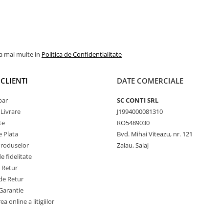
la mai multe in
Politica de Confidentialitate
CLIENTI
DATE COMERCIALE
par
SC CONTI SRL
 Livrare
J1994000081310
te
RO5489030
 Plata
Bvd. Mihai Viteazu, nr. 121
Produselor
Zalau, Salaj
 fidelitate
e Retur
de Retur
Garantie
a online a litigiilor