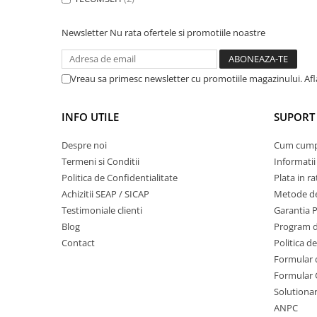
Mobilier gradina
Depozitare gradina
Newsletter
Nu rata ofertele si promotiile noastre
Gratare si accesorii
Piscine
Vreau sa primesc newsletter cu promotiile magazinului. Af
Echipamente curatenie
Aparate de spalat cu presiune
INFO UTILE
SUPORT 
Aspiratoare
Despre noi
Cum cum
Freze de zapada
Termeni si Conditii
Informatii
Masini de maturat
Politica de Confidentialitate
Plata in ra
Suflante & Aspiratoare frunze
Achizitii SEAP / SICAP
Metode de
Accesorii echipamente curatenie
Testimoniale clienti
Garantia 
Unelte de gradinarit
Blog
Program de
Dispozitive de imprastiat si
Contact
Politica d
semanat
Formular 
Unelte taiat
Formular 
Solutionare
Lopeti pentru zapada
ANPC
Roabe si carucioare