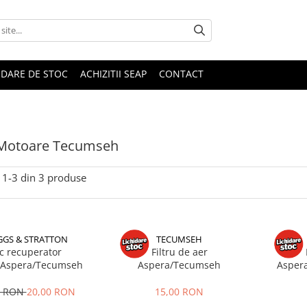
IDARE DE STOC
ACHIZITII SEAP
CONTACT
 Motoare Tecumseh
1-
3
din
3
produse
GGS & STRATTON
TECUMSEH
c recuperator
Filtru de aer
/Aspera/Tecumseh
Aspera/Tecumseh
Asper
0 RON
20,00 RON
15,00 RON