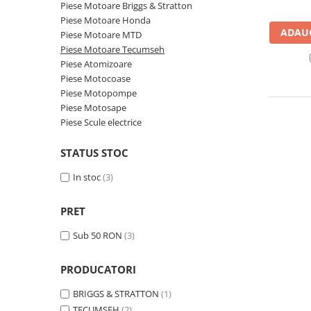
Sisteme combinate &
Piese Motoare Briggs & Stratton
multifunctionale
Piese Motoare Honda
ADAUG
Tocatoare de crengi si resturi
Piese Motoare MTD
vegetale
Piese Motoare Tecumseh
Piese Atomizoare
Tractoare si Utilaje agricole
Piese Motocoase
Accesorii utilaje de gradina
Piese Motopompe
Articole de bucatarie
Piese Motosape
Piese Scule electrice
Afumatoare
Aparate de vidat
STATUS STOC
Feliatoare
Masini de framantat aluat
In stoc
(3)
Masini de taitei
PRET
Masini de tocat carne
Masini de umplut carnati
Sub 50 RON
(3)
Razatoare branzeturi
Storcatoare de rosii
PRODUCATORI
Accesorii articole de bucatarie
BRIGGS & STRATTON
(1)
Gradina & Terasa
TECUMSEH
(2)