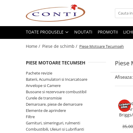
Toate Produsele
Casa si Gradina
TOATE PRODUSELE
NOUTATI
PROMOTII
LICH
Utilaje pentru gradina si accesorii
Home /
Piese de schimb /
Piese Motoare Tecumseh
Atomizoare si Pulverizatoare
Despicatoare de lemne
Piese
PIESE MOTOARE TECUMSEH
Drujbe si fierastraie cu lant
Fierastraie pentru busteni
Pachete revizie
Afiseaza:
Baterii, Acumulatori si Incarcatoare
Foarfeci de gradina
Anvelope si Camere
Masini de tuns iarba si accesorii
Busoane si rezervoare combustibil
Motocoase si accesorii
Curele de transmisie
Motocositori
BRI
Demaroare, piese de demaroare
Ar
Motosape si Motocultoare
Elemente de aprindere
Briggs
Filtre
Motoburghie
Garnituri, simeringuri, rulmenti
Masini de batut stalpi
35,0
Combustibili, Uleiuri si Lubrifianti