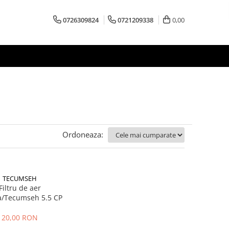
0726309824
0721209338
0,00
Ordoneaza:
TECUMSEH
Filtru de aer
a/Tecumseh 5.5 CP
20,00 RON