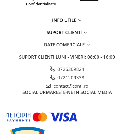
Confidentialitate
Mobilier gradina
Depozitare gradina
INFO UTILE
Gratare si accesorii
Piscine
SUPORT CLIENTI
Echipamente curatenie
DATE COMERCIALE
Aparate de spalat cu presiune
Aspiratoare
SUPORT CLIENTI
LUNI - VINERI: 08:00 - 16:00
Freze de zapada
0726309824
Masini de maturat
0721209338
Suflante & Aspiratoare frunze
Accesorii echipamente curatenie
contact@conti.ro
SOCIAL
URMARESTE-NE IN SOCIAL MEDIA
Unelte de gradinarit
Dispozitive de imprastiat si
semanat
Unelte taiat
Lopeti pentru zapada
Roabe si carucioare