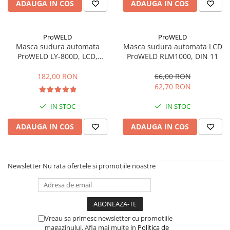
Sisteme combinate &
ADAUGA IN COS
ADAUGA IN COS
multifunctionale
Tocatoare de crengi si resturi
vegetale
ProWELD
ProWELD
Masca sudura automata
Masca sudura automata LCD
Tractoare si Utilaje agricole
ProWELD LY-800D, LCD,
ProWELD RLM1000, DIN 11
Accesorii utilaje de gradina
reglabila, clasa optica 1112
Articole de bucatarie
182,00 RON
66,00 RON
62,70 RON
Afumatoare
Aparate de vidat
IN STOC
IN STOC
Feliatoare
ADAUGA IN COS
ADAUGA IN COS
Masini de framantat aluat
Masini de taitei
Masini de tocat carne
Newsletter
Nu rata ofertele si promotiile noastre
Masini de umplut carnati
Razatoare branzeturi
Storcatoare de rosii
Accesorii articole de bucatarie
Vreau sa primesc newsletter cu promotiile
Gradina & Terasa
magazinului. Afla mai multe in
Politica de