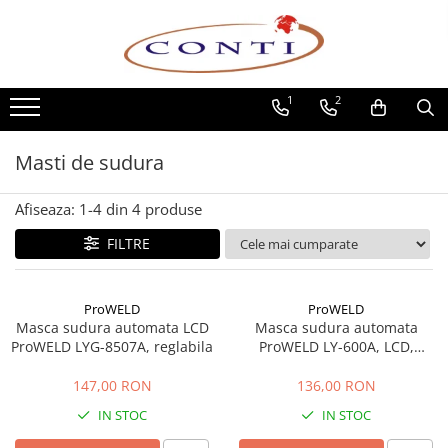
Toate Produsele
1
2
Casa si Gradina
Utilaje pentru gradina si accesorii
Masti de sudura
Atomizoare si Pulverizatoare
Despicatoare de lemne
Afiseaza:
1-
4
din
4
produse
Drujbe si fierastraie cu lant
Fierastraie pentru busteni
FILTRE
Foarfeci de gradina
Masini de tuns iarba si accesorii
ProWELD
ProWELD
Motocoase si accesorii
Masca sudura automata LCD
Masca sudura automata
ProWELD LYG-8507A, reglabila
Motocositori
ProWELD LY-600A, LCD,
reglabila, clasa optica 1112
Motosape si Motocultoare
147,00 RON
136,00 RON
Motoburghie
IN STOC
IN STOC
Masini de batut stalpi