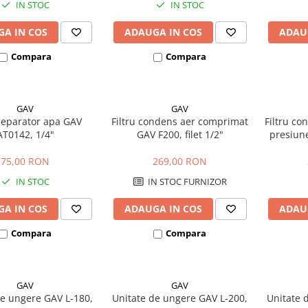
IN STOC
IN STOC
A IN COS
ADAUGA IN COS
ADAU
Compara
Compara
GAV
GAV
 separator apa GAV
Filtru condens aer comprimat
Filtru co
AT0142, 1/4"
GAV F200, filet 1/2"
presiun
75,00 RON
269,00 RON
IN STOC
IN STOC FURNIZOR
A IN COS
ADAUGA IN COS
ADAU
Compara
Compara
GAV
GAV
de ungere GAV L-180,
Unitate de ungere GAV L-200,
Unitate 