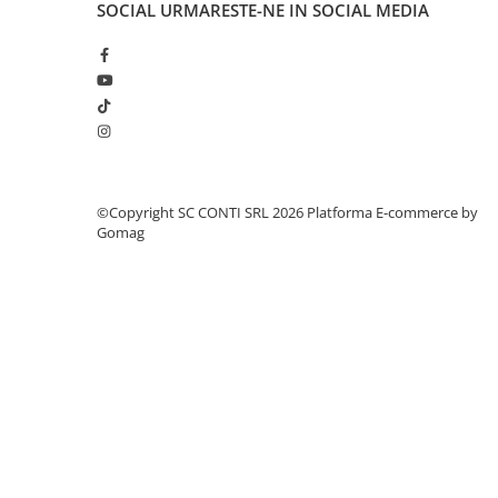
SOCIAL
URMARESTE-NE IN SOCIAL MEDIA
Masini de prelucrat fier-beton
Ghilotine
Placi extra mari
Accesorii masini de taiat
Finisare si Prelucrare suprafete
Elicoptere pardoseala
Vibratoare beton
©Copyright SC CONTI SRL 2026
Platforma E-commerce by
Rigle vibrante
Gomag
Scarificatoare beton
Aplicatoare cu banda
Slefuitoare pereti
Accesorii prelucrare suprafete
Sisteme pompare
Pompe pentru zugravit si vopsit
Masini de tencuit
Pompe glet cu snec
Pompe spuma poliuretanica