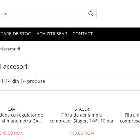
IDARE DE STOC
ACHIZITII SEAP
CONTACT
 si accesorii
si accesorii
1-
14
din
14
produse
GAV
STAGER
ndens cu regulator de
Filtru de aer simplu
Filtru 
e si manometru GAV
compresor Stager, 1/4", 10 bar
compresor
FR-200, 1/2"
349,00 RON
113,00 RON