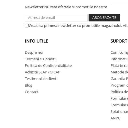
Sere si solarii
Newsletter
Nu rata ofertele si promotiile noastre
Plase si folii pentru gradinarit
Alte unelte de gradinarit
Vreau sa primesc newsletter cu promotiile magazinului. Af
Echipamente de protectie pentru
gradina
INFO UTILE
SUPORT 
Casti de protectie
Manusi de lucru
Despre noi
Cum cum
Ochelari de protectie
Termeni si Conditii
Informatii
Electrice si Iluminat
Politica de Confidentialitate
Plata in ra
Achizitii SEAP / SICAP
Metode de
Sisteme fotovoltaice
Testimoniale clienti
Garantia 
Prize & Prelungitoare
Blog
Program de
Constructii
Contact
Politica d
Masini de taiat
Formular 
Masini de taiat beton / asfalt
Formular 
Solutionare
Masini de taiat gresie / faianta
ANPC
Masini de taiat caramida
Motodebitatoare