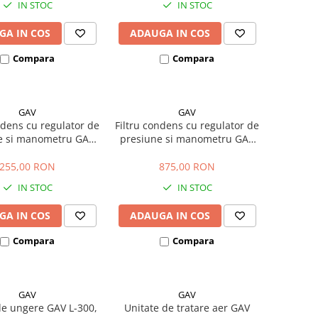
IN STOC
IN STOC
GA IN COS
ADAUGA IN COS
Compara
Compara
GAV
GAV
ndens cu regulator de
Filtru condens cu regulator de
e si manometru GAV
presiune si manometru GAV
FR-180, 1/4"
FR-300, 1"
255,00 RON
875,00 RON
IN STOC
IN STOC
GA IN COS
ADAUGA IN COS
Compara
Compara
GAV
GAV
de ungere GAV L-300,
Unitate de tratare aer GAV