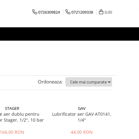
0726309824
0721209338
0,00
Ordoneaza:
STAGER
GAV
de aer dublu pentru
Lubrificator aer GAV AT0141,
 Stager, 1/2", 10 bar
1/4"
166,00 RON
44,00 RON