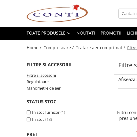
Toate Produsele
Casa si Gradina
TOATE PRODUSELE
NOUTATI
PROMOTII
LICH
Utilaje pentru gradina si accesorii
Home /
Compresoare /
Tratare aer comprimat /
Filtre
Atomizoare si Pulverizatoare
Despicatoare de lemne
Filtre 
FILTRE SI ACCESORII
Drujbe si fierastraie cu lant
Fierastraie pentru busteni
Filtre si accesorii
Afiseaza:
Regulatoare
Foarfeci de gradina
Manometre de aer
Masini de tuns iarba si accesorii
Motocoase si accesorii
STATUS STOC
Motocositori
In stoc furnizor
(1)
Filtru co
Motosape si Motocultoare
presiun
In stoc
(13)
Motoburghie
Masini de batut stalpi
PRET