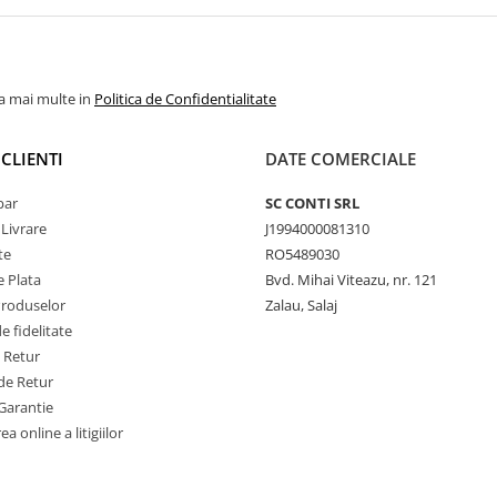
la mai multe in
Politica de Confidentialitate
CLIENTI
DATE COMERCIALE
par
SC CONTI SRL
 Livrare
J1994000081310
te
RO5489030
 Plata
Bvd. Mihai Viteazu, nr. 121
Produselor
Zalau, Salaj
 fidelitate
e Retur
de Retur
Garantie
a online a litigiilor