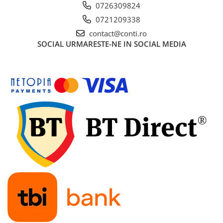
0726309824
Mobilier gradina
0721209338
Depozitare gradina
contact@conti.ro
Gratare si accesorii
SOCIAL
URMARESTE-NE IN SOCIAL MEDIA
Piscine
Echipamente curatenie
Aparate de spalat cu presiune
Aspiratoare
Freze de zapada
Masini de maturat
Suflante & Aspiratoare frunze
Accesorii echipamente curatenie
Unelte de gradinarit
Dispozitive de imprastiat si
semanat
Unelte taiat
Lopeti pentru zapada
Roabe si carucioare