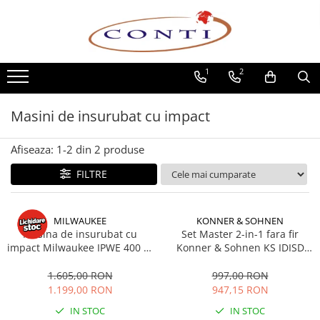
Toate Produsele
1
2
Casa si Gradina
Utilaje pentru gradina si accesorii
Masini de insurubat cu impact
Atomizoare si Pulverizatoare
Despicatoare de lemne
Afiseaza:
1-
2
din
2
produse
Drujbe si fierastraie cu lant
Fierastraie pentru busteni
FILTRE
Foarfeci de gradina
Masini de tuns iarba si accesorii
MILWAUKEE
KONNER & SOHNEN
Motocoase si accesorii
Masina de insurubat cu
Set Master 2-in-1 fara fir
impact Milwaukee IPWE 400 R,
Motocositori
Konner & Sohnen KS IDISD
725 W, 400 Nm, 1/2"
20V SET 2, 20V, 2 acumulatori
Motosape si Motocultoare
2Ah
1.605,00 RON
997,00 RON
Motoburghie
1.199,00 RON
947,15 RON
Masini de batut stalpi
IN STOC
IN STOC