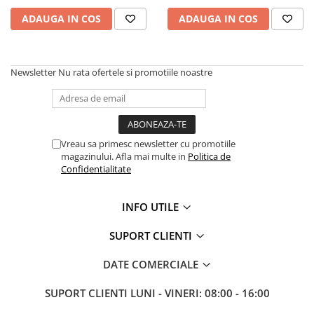
Sisteme combinate &
multifunctionale
ADAUGA IN COS
ADAUGA IN COS
Tocatoare de crengi si resturi
vegetale
Tractoare si Utilaje agricole
Newsletter
Nu rata ofertele si promotiile noastre
Accesorii utilaje de gradina
Articole de bucatarie
Afumatoare
Aparate de vidat
Vreau sa primesc newsletter cu promotiile
magazinului. Afla mai multe in
Politica de
Feliatoare
Confidentialitate
Masini de framantat aluat
Masini de taitei
INFO UTILE
Masini de tocat carne
Masini de umplut carnati
SUPORT CLIENTI
Razatoare branzeturi
DATE COMERCIALE
Storcatoare de rosii
Accesorii articole de bucatarie
SUPORT CLIENTI
LUNI - VINERI: 08:00 - 16:00
Gradina & Terasa