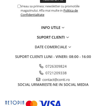
Mobilier gradina
Vreau sa primesc newsletter cu promotiile
magazinului. Afla mai multe in
Politica de
Depozitare gradina
Confidentialitate
Gratare si accesorii
Piscine
INFO UTILE
Echipamente curatenie
Aparate de spalat cu presiune
SUPORT CLIENTI
Aspiratoare
DATE COMERCIALE
Freze de zapada
Masini de maturat
SUPORT CLIENTI
LUNI - VINERI: 08:00 - 16:00
Suflante & Aspiratoare frunze
0726309824
Accesorii echipamente curatenie
0721209338
Unelte de gradinarit
contact@conti.ro
Dispozitive de imprastiat si
SOCIAL
URMARESTE-NE IN SOCIAL MEDIA
semanat
Unelte taiat
Lopeti pentru zapada
Roabe si carucioare