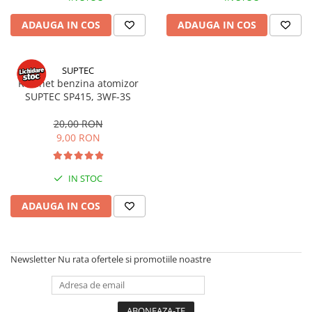
Sisteme combinate &
multifunctionale
ADAUGA IN COS
ADAUGA IN COS
Tocatoare de crengi si resturi
vegetale
Tractoare si Utilaje agricole
SUPTEC
Robinet benzina atomizor
Accesorii utilaje de gradina
SUPTEC SP415, 3WF-3S
Articole de bucatarie
Afumatoare
20,00 RON
9,00 RON
Aparate de vidat
Feliatoare
Masini de framantat aluat
IN STOC
Masini de taitei
ADAUGA IN COS
Masini de tocat carne
Masini de umplut carnati
Razatoare branzeturi
Newsletter
Nu rata ofertele si promotiile noastre
Storcatoare de rosii
Accesorii articole de bucatarie
Gradina & Terasa