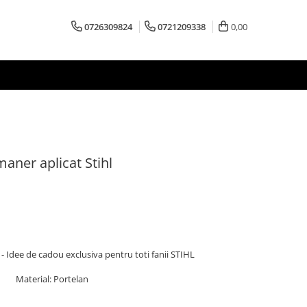
0726309824
0721209338
0,00
maner aplicat Stihl
- Idee de cadou exclusiva pentru toti fanii STIHL
Material: Portelan