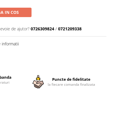
A IN COS
nevoie de ajutor?
0726309824
/
0721209338
informatii
obanda
Puncte de fidelitate
raturi
la fiecare comanda finalizata