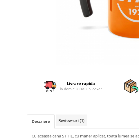
Sisteme combinate &
multifunctionale
Tocatoare de crengi si resturi
vegetale
Tractoare si Utilaje agricole
Accesorii utilaje de gradina
Articole de bucatarie
Afumatoare
Aparate de vidat
Distribuie
Feliatoare
pe
Masini de framantat aluat
Facebook
Livrare rapida
Masini de taitei
la domiciliu sau in locker
Masini de tocat carne
Masini de umplut carnati
Razatoare branzeturi
Storcatoare de rosii
Review-uri
(1)
Descriere
Accesorii articole de bucatarie
Gradina & Terasa
Cu aceasta cana STIHL, cu maner aplicat, toata lumea se 