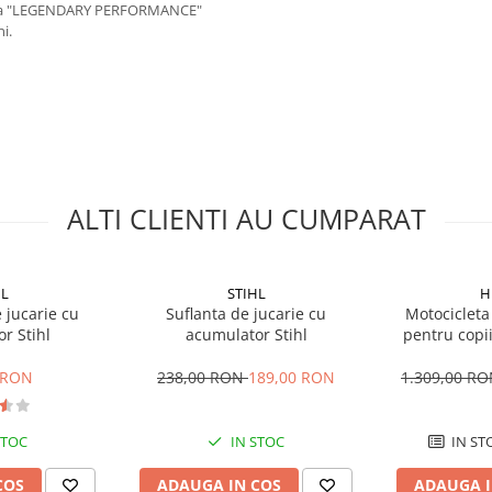
e alba "LEGENDARY PERFORMANCE"
i.
ALTI CLIENTI AU CUMPARAT
HL
STIHL
H
 jucarie cu
Suflanta de jucarie cu
Motocicleta
r Stihl
acumulator Stihl
pentru cop
P
 RON
238,00 RON
189,00 RON
1.309,00 R
STOC
IN STOC
IN ST
COS
ADAUGA IN COS
ADAUGA I