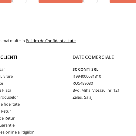
la mai multe in
Politica de Confidentialitate
CLIENTI
DATE COMERCIALE
par
SC CONTI SRL
 Livrare
J1994000081310
te
RO5489030
 Plata
Bvd. Mihai Viteazu, nr. 121
Produselor
Zalau, Salaj
 fidelitate
e Retur
de Retur
Garantie
a online a litigiilor