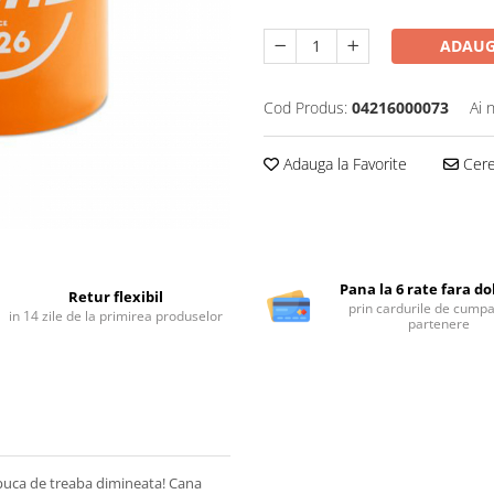
ADAUG
Cod Produs:
04216000073
Ai 
Adauga la Favorite
Cere 
Pana la 6 rate fara d
Retur flexibil
prin cardurile de cumpa
in 14 zile de la primirea produselor
partenere
apuca de treaba dimineata! Cana