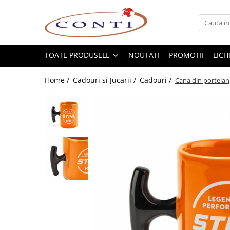
Toate Produsele
Casa si Gradina
TOATE PRODUSELE
NOUTATI
PROMOTII
LICH
Utilaje pentru gradina si accesorii
Home /
Cadouri si Jucarii /
Cadouri /
Cana din portelan,
Atomizoare si Pulverizatoare
Despicatoare de lemne
Drujbe si fierastraie cu lant
Fierastraie pentru busteni
Foarfeci de gradina
Masini de tuns iarba si accesorii
Motocoase si accesorii
Motocositori
Motosape si Motocultoare
Motoburghie
Masini de batut stalpi