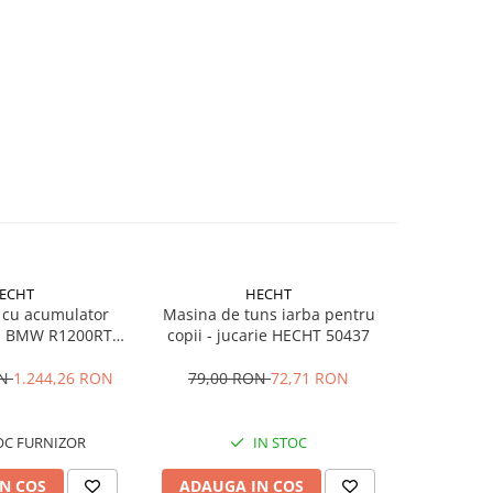
ECHT
HECHT
 cu acumulator
Masina de tuns iarba pentru
Cana din po
ii BMW R1200RT
copii - jucarie HECHT 50437
OLICE
ON
1.244,26 RON
79,00 RON
72,71 RON
OC FURNIZOR
IN STOC
N COS
ADAUGA IN COS
ADAUG