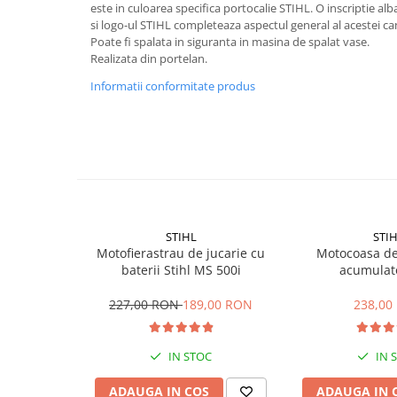
este in culoarea specifica portocalie STIHL. O inscripti
Mobilier gradina
si logo-ul STIHL completeaza aspectul general al acestei can
Depozitare gradina
Poate fi spalata in siguranta in masina de spalat vase.
Realizata din portelan.
Gratare si accesorii
Informatii conformitate produs
Piscine
Echipamente curatenie
Aparate de spalat cu presiune
Aspiratoare
Freze de zapada
Masini de maturat
Suflante & Aspiratoare frunze
STIHL
STI
Accesorii echipamente curatenie
Motofierastrau de jucarie cu
Motocoasa de
baterii Stihl MS 500i
acumulato
Unelte de gradinarit
Dispozitive de imprastiat si
227,00 RON
189,00 RON
238,00
semanat
Unelte taiat
IN STOC
IN 
Lopeti pentru zapada
Roabe si carucioare
ADAUGA IN COS
ADAUGA IN 