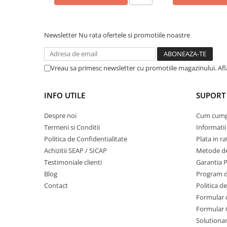
Sere si solarii
Plase si folii pentru gradinarit
Newsletter
Nu rata ofertele si promotiile noastre
Alte unelte de gradinarit
Echipamente de protectie pentru
gradina
Vreau sa primesc newsletter cu promotiile magazinului. Af
Casti de protectie
Manusi de lucru
INFO UTILE
SUPORT 
Ochelari de protectie
Electrice si Iluminat
Despre noi
Cum cum
Termeni si Conditii
Informatii
Sisteme fotovoltaice
Politica de Confidentialitate
Plata in ra
Prize & Prelungitoare
Achizitii SEAP / SICAP
Metode de
Constructii
Testimoniale clienti
Garantia 
Masini de taiat
Blog
Program de
Masini de taiat beton / asfalt
Contact
Politica d
Formular 
Masini de taiat gresie / faianta
Formular 
Masini de taiat caramida
Solutionare
Motodebitatoare