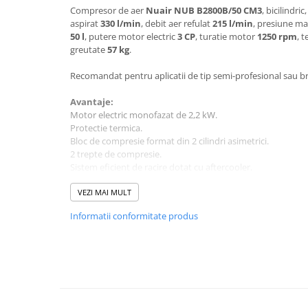
Compresor de aer
Nuair NUB B2800B/50 CM3
, bicilindri
Mobilier gradina
aspirat
330 l/min
, debit aer refulat
215 l/min
, presiune m
Depozitare gradina
50
l
, putere motor electric
3 CP
, turatie motor
1250 rpm
, 
Gratare si accesorii
greutate
57 kg
.
Piscine
Recomandat pentru aplicatii de tip semi-profesional sau bri
Echipamente curatenie
Avantaje:
Aparate de spalat cu presiune
Motor electric monofazat de 2,2 kW.
Aspiratoare
Protectie termica.
Bloc de compresie format din 2 cilindri asimetrici.
Freze de zapada
2 trepte de compresie.
Masini de maturat
Sistem eficient de racire dotat cu aftercooler.
Suflante & Aspiratoare frunze
Regulator de presiune cu manometru.
Carcasa de protectie.
VEZI MAI MULT
Accesorii echipamente curatenie
Ventilator.
Unelte de gradinarit
Informatii conformitate produs
Purjator.
Dispozitive de imprastiat si
Date tehnice:
semanat
Tensiune alimentare: 230 V / 50 Hz
Unelte taiat
Putere: 2.2 kW / 3 CP
Lopeti pentru zapada
Turatie motor: 1250 rpm
Debit aer aspirat: 330 l/min
Roabe si carucioare