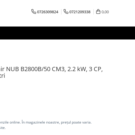
0726309824
0721209338
0,00
ir NUB B2800B/50 CM3, 2.2 kW, 3 CP,
tri
nzile online. În magazinele noastre, prețul poate varia.
ite.