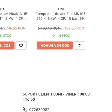
UAIR
FINI
e aer Nuair NUB
Compresor de aer Fini MK103-
Compre
4, 3 kW, 4 CP, 10
270-4, 3 kW, 4 CP, 10 bar, 395
GVM/24 PC
/min, 200 litri
L/min, 270 litri
bar, 35
ON
5.746,55 RON
6.189,19 RON
5.199,00 RON
6.290,0
IN STOC
IN STOC
IN
N COS
ADAUGA IN COS
ADAUG
SUPORT CLIENTI
LUNI - VINERI: 08:00
- 16:00
0726309824