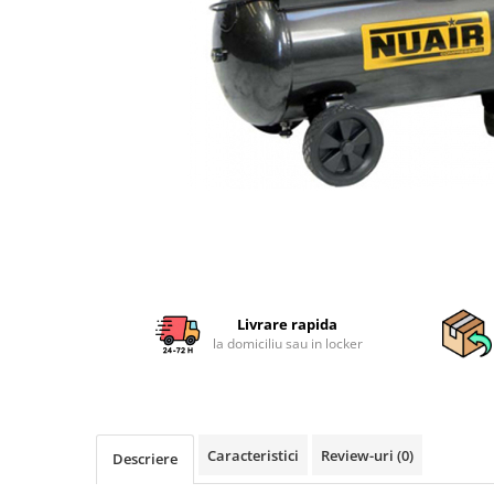
Sisteme combinate &
multifunctionale
Tocatoare de crengi si resturi
vegetale
Tractoare si Utilaje agricole
Accesorii utilaje de gradina
Articole de bucatarie
Afumatoare
Aparate de vidat
Feliatoare
Masini de framantat aluat
Masini de taitei
Livrare rapida
Masini de tocat carne
la domiciliu sau in locker
Masini de umplut carnati
Razatoare branzeturi
Storcatoare de rosii
Accesorii articole de bucatarie
Caracteristici
Review-uri
(0)
Descriere
Gradina & Terasa