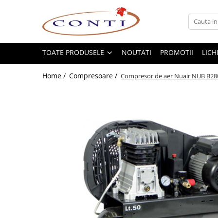
Toate Produsele
Casa si Gradina
TOATE PRODUSELE
NOUTATI
PROMOTII
LICH
Utilaje pentru gradina si accesorii
Home /
Compresoare /
Compresor de aer Nuair NUB B2800B
Atomizoare si Pulverizatoare
Despicatoare de lemne
Drujbe si fierastraie cu lant
Fierastraie pentru busteni
Foarfeci de gradina
Masini de tuns iarba si accesorii
Motocoase si accesorii
Motocositori
Motosape si Motocultoare
Motoburghie
Masini de batut stalpi