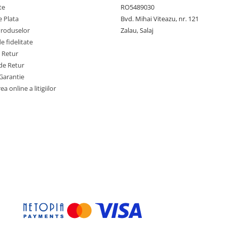
te
RO5489030
 Plata
Bvd. Mihai Viteazu, nr. 121
Produselor
Zalau, Salaj
 fidelitate
e Retur
de Retur
Garantie
a online a litigiilor