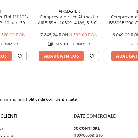
I
AIRMASTER
N
r Fini MK103-
Compresor de aer Airmaster
Compresor d
P, 10 bar, 395
AIR5.5SHU10300, 4 kW, 5.5 CP,
B3800B/200 CT
0 litri
11 bar, 720 L/min, 300 litri
bar, 480 L
.520,00 RON
7.845,24 RON
6.590,00 RON
6.049,00 R
FURNIZOR
IN STOC FURNIZOR
COS
ADAUGA IN COS
ADAUGA I
la mai multe in
Politica de Confidentialitate
CLIENTI
DATE COMERCIALE
par
SC CONTI SRL
 Livrare
J1994000081310