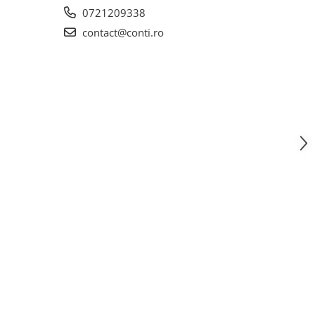
0721209338
contact@conti.ro