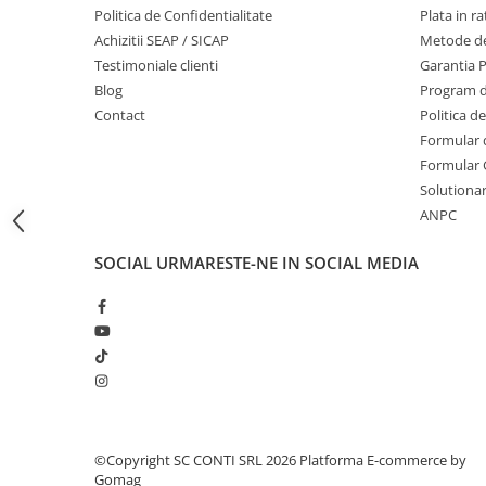
Politica de Confidentialitate
Plata in ra
Masini de prelucrat fier-beton
Achizitii SEAP / SICAP
Metode de
Ghilotine
Testimoniale clienti
Garantia 
Placi extra mari
Blog
Program de
Accesorii masini de taiat
Contact
Politica d
Finisare si Prelucrare suprafete
Formular 
Formular 
Elicoptere pardoseala
Solutionare
Vibratoare beton
ANPC
Rigle vibrante
Scarificatoare beton
SOCIAL
URMARESTE-NE IN SOCIAL MEDIA
Aplicatoare cu banda
Slefuitoare pereti
Accesorii prelucrare suprafete
Sisteme pompare
Pompe pentru zugravit si vopsit
Masini de tencuit
Pompe glet cu snec
©Copyright SC CONTI SRL 2026
Platforma E-commerce by
Gomag
Pompe spuma poliuretanica