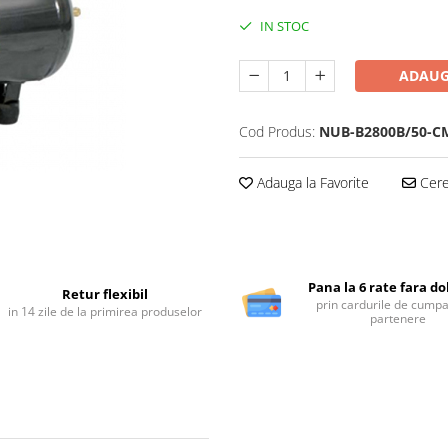
IN STOC
ADAUG
Cod Produs:
NUB-B2800B/50-C
Adauga la Favorite
Cere 
Pana la 6 rate fara d
Retur flexibil
prin cardurile de cumpa
in 14 zile de la primirea produselor
partenere