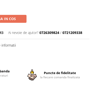
A IN COS
M3
Ai nevoie de ajutor?
0726309824
/
0721209338
informatii
obanda
Puncte de fidelitate
raturi
la fiecare comanda finalizata