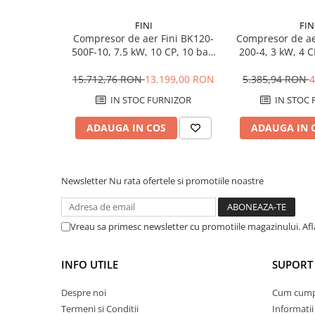
Debit aer refulat: 215 l/min
Sere si solarii
Presiune maxima: 10 bar
FINI
FIN
Capacitate butelie: 50 l
Plase si folii pentru gradinarit
Compresor de aer Fini BK120-
Compresor de ae
Nivel de zgomot: 96 dB
Alte unelte de gradinarit
500F-10, 7.5 kW, 10 CP, 10 bar,
200-4, 3 kW, 4 C
Greutate: 57 kg
1080 L/min, 500 litri
L/min, 20
Echipamente de protectie pentru
15.712,76 RON
13.199,00 RON
5.385,94 RON
4
gradina
IN STOC FURNIZOR
IN STOC 
Casti de protectie
Manusi de lucru
ADAUGA IN COS
ADAUGA IN 
Ochelari de protectie
Electrice si Iluminat
Sisteme fotovoltaice
Newsletter
Nu rata ofertele si promotiile noastre
Prize & Prelungitoare
Constructii
Vreau sa primesc newsletter cu promotiile magazinului. Af
Masini de taiat
Masini de taiat beton / asfalt
INFO UTILE
SUPORT 
Masini de taiat gresie / faianta
Despre noi
Cum cum
Masini de taiat caramida
Termeni si Conditii
Informatii
Motodebitatoare