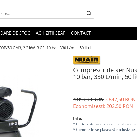
IDARE DE STOC
ACHIZITII SEAP
CONTACT
/50 CM3, 2.2 kW, 3 CP, 10 bar, 330 L/min, 50 litri
Compresor de aer Nua
10 bar, 330 L/min, 50 li
4.050,00 RON
3.847,50 RON
Economisesti:
202,50
RON
Info:
* Prețul este valabil doar pentru come
* Comenzile se plasează exclusiv pe s