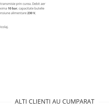
c, transmisie prin curea. Debit aer
axima
10 bar
, capacitate butelie
tensiune alimentare
230 V
,
colaj.
ALTI CLIENTI AU CUMPARAT