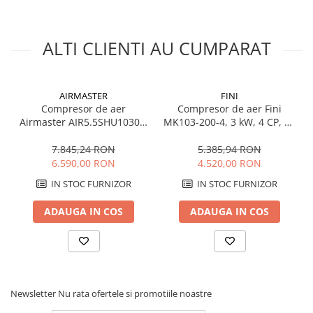
Debit aer refulat: 312 l/min
Presiune maxima: 10 bar
Capacitate butelie: 100 l
ALTI CLIENTI AU CUMPARAT
Nivel de zgomot: 96 dB
Greutate: 75 kg
AIRMASTER
FINI
Compresor de aer
Compresor de aer Fini
Airmaster AIR5.5SHU10300,
MK103-200-4, 3 kW, 4 CP, 10
4 kW, 5.5 CP, 11 bar, 720
bar, 395 L/min, 200 litri
L/min, 300 litri
7.845,24 RON
5.385,94 RON
6.590,00 RON
4.520,00 RON
IN STOC FURNIZOR
IN STOC FURNIZOR
ADAUGA IN COS
ADAUGA IN COS
Newsletter
Nu rata ofertele si promotiile noastre