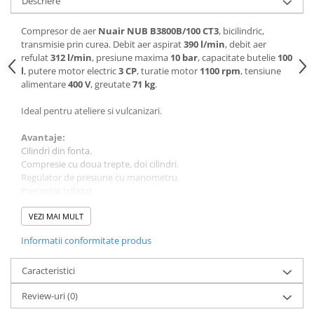
Descriere
Plase si folii pentru gradinarit
Masini de sapat santuri (Trenchere)
Alte unelte de gradinarit
Foreze pentru subtraversari
Compresor de aer
Nuair NUB B3800B/100 CT3
, bicilindric,
Echipamente de protectie pentru
Accesorii pentru santier
transmisie prin curea. Debit aer aspirat
390 l/min
, debit aer
gradina
refulat
312 l/min
, presiune maxima
10 bar
, capacitate butelie
100
Tubulatura evacuare deseuri
l
, putere motor electric
3 CP
, turatie motor
1100 rpm
, tensiune
Casti de protectie
Parapeti rutieri
alimentare
400 V
, greutate
71 kg
.
Manusi de lucru
Arzatoare izolatii cu gaz
Ideal pentru ateliere si vulcanizari.
Ochelari de protectie
Electrice si Iluminat
Avantaje:
Cilindri din fonta.
Sisteme fotovoltaice
Compresie cu doua trepte, doi cilindri.
Prize & Prelungitoare
Regulator de presiune cu manometru.
Presostat trifazat.
Motor electric cu protectie termica.
Turatie redusa.
VEZI MAI MULT
Usor de utilizat.
Informatii conformitate produs
Date tehnice:
Tensiune alimentare: 400 V / 50 Hz
Caracteristici
Putere: 2.2 kW / 3 CP
Review-uri
(0)
Turatie motor: 1100 rpm
Debit aer aspirat: 390 l/min