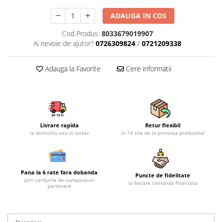
Mobilier gradina
ADAUGA IN COS
Depozitare gradina
Cod Produs:
8033679019907
Gratare si accesorii
Ai nevoie de ajutor?
0726309824
/
0721209338
Piscine
Echipamente curatenie
Adauga la Favorite
Cere informatii
Aparate de spalat cu presiune
Aspiratoare
Freze de zapada
Masini de maturat
Livrare rapida
Retur flexibil
Suflante & Aspiratoare frunze
la domiciliu sau in locker
in 14 zile de la primirea produselor
Accesorii echipamente curatenie
Unelte de gradinarit
Dispozitive de imprastiat si
Pana la 6 rate fara dobanda
Puncte de fidelitate
semanat
prin cardurile de cumparaturi
la fiecare comanda finalizata
partenere
Unelte taiat
Lopeti pentru zapada
Roabe si carucioare