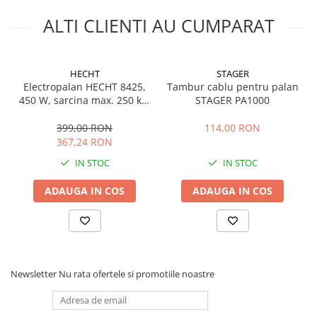
Echipamente marcaje rutiere
ALTI CLIENTI AU CUMPARAT
Accesorii sisteme pompare
Compactoare
HECHT
STAGER
Maiuri compactoare
Electropalan HECHT 8425,
Tambur cablu pentru palan
Placi compactoare unidirectionale
450 W, sarcina max. 250 kg,
STAGER PA1000
Placi compactoare reversibile
Hmax. 12 m
399,00 RON
114,00 RON
Cilindri vibrocompactori
367,24 RON
Accesorii compactoare
IN STOC
IN STOC
Betoniere si Malaxoare
Betoniere
ADAUGA IN COS
ADAUGA IN COS
Malaxoare
Accesorii betoniere
Depozitare, transport si protectie
Scari de lucru si schele
Newsletter
Nu rata ofertele si promotiile noastre
Echipamente de ridicat
Echipamente pentru transport