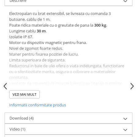
Descriere
Sere si solarii
Plase si folii pentru gradinarit
Electropalan cu brat extensibil, se livreaza cu comanda 3
butoane, cablu de 1 m.
Alte unelte de gradinarit
Poate ridica materiale cu o greutate de pana la
300 kg
.
Echipamente de protectie pentru
Lungime cablu
30 m
.
gradina
Izolatie IP 67.
Motor cu dispozitiv magnetic pentru frana.
Casti de protectie
Nivel de zgomot foarte redus.
Manusi de lucru
Maner pentru fixarea pozitiei de lucru.
Limita superioara de siguranta.
Ochelari de protectie
Reductorul in baie de ulei ofera o viata indelungata, functionare
Electrice si Iluminat
cu o silentiozitate marita, asigura o coborare a materialelor
constanta.
Sisteme fotovoltaice
Limitator de siguranta ce previne balansarea laterala si opritor
Prize & Prelungitoare
pentru limita superioara.
Constructii
Dispozitiv de siguranta ce previne rotatiile necontrolate ce pot
VEZI MAI MULT
aparea in timpul functionarii.
Masini de taiat
Informatii conformitate produs
Bobina ce are cablul infasurat de 2 ori pentru o siguranta marita.
Masini de taiat beton / asfalt
ATENTIE: Stalpul de sustinere este cu titlu de prezentare si
Download (4)
Masini de taiat gresie / faianta
se poate achizitiona separat ca accesoriu optional!
Masini de taiat caramida
Video
(1)
Motodebitatoare
Date tehnice: