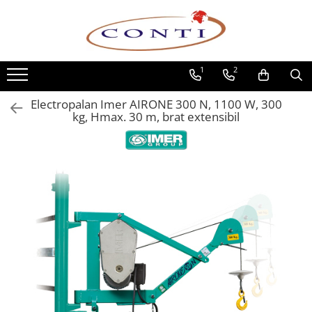
Toate Produsele
1
2
Casa si Gradina
Utilaje pentru gradina si accesorii
Electropalan Imer AIRONE 300 N, 1100 W, 300
Atomizoare si Pulverizatoare
kg, Hmax. 30 m, brat extensibil
Despicatoare de lemne
Drujbe si fierastraie cu lant
Fierastraie pentru busteni
Foarfeci de gradina
Masini de tuns iarba si accesorii
Motocoase si accesorii
Motocositori
Motosape si Motocultoare
Motoburghie
Masini de batut stalpi