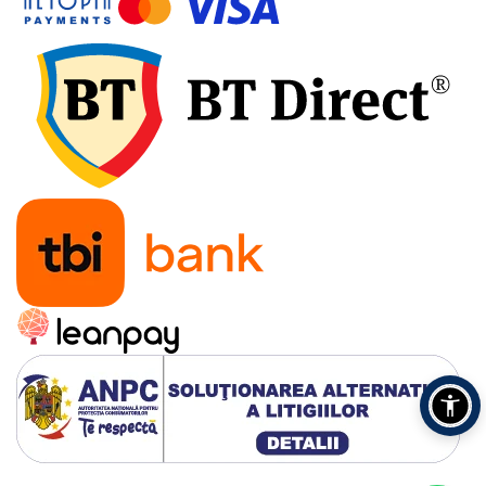
Amestecatoare
Ciocane demolatoare
Ciocane rotopercutoare
Fierastraie electrice
Masini de frezat
Masini de gaurit si insurubat
Masini de insurubat cu impact
Masini de legat fier-beton
Pistoale de vopsit
Polizoare
Rindele electrice
Slefuitoare
Suflante cu aer cald
Strunguri
Accesorii scule electrice
Scule de mana
Truse de scule universale