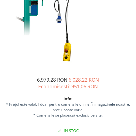
Sisteme combinate &
multifunctionale
Tocatoare de crengi si resturi
vegetale
Tractoare si Utilaje agricole
Accesorii utilaje de gradina
Articole de bucatarie
Afumatoare
Aparate de vidat
Feliatoare
Masini de framantat aluat
6.979,28 RON
6.028,22 RON
Masini de taitei
Economisesti:
951,06
RON
Masini de tocat carne
Info:
Masini de umplut carnati
* Prețul este valabil doar pentru comenzile online. În magazinele noastre,
Razatoare branzeturi
prețul poate varia.
* Comenzile se plasează exclusiv pe site.
Storcatoare de rosii
Accesorii articole de bucatarie
IN STOC
Gradina & Terasa