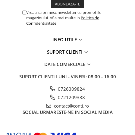
Accesorii pentru depozitare,
transport
Vreau sa primesc newsletter cu promotiile
Tehnica diamantata
magazinului. Afla mai multe in
Politica de
Confidentialitate
Masini de carotat
Masini de canelat
INFO UTILE
Carote diamantate
Discuri diamantate
SUPORT CLIENTI
Freze diamantate
DATE COMERCIALE
Masini de sapat
Masini de sapat santuri (Trenchere)
SUPORT CLIENTI
LUNI - VINERI: 08:00 - 16:00
Foreze pentru subtraversari
0726309824
Accesorii pentru santier
0721209338
Tubulatura evacuare deseuri
contact@conti.ro
Parapeti rutieri
SOCIAL
URMARESTE-NE IN SOCIAL MEDIA
Arzatoare izolatii cu gaz
Scule si unelte
Scule electrice