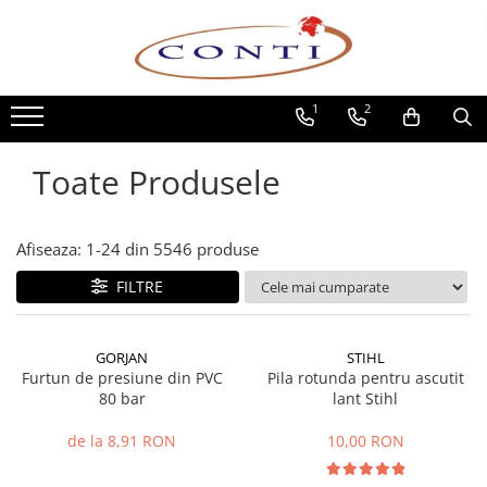
Toate Produsele
1
2
Casa si Gradina
Utilaje pentru gradina si accesorii
Toate Produsele
Atomizoare si Pulverizatoare
Despicatoare de lemne
Drujbe si fierastraie cu lant
Afiseaza:
1-
24
din
5546
produse
Fierastraie pentru busteni
FILTRE
Foarfeci de gradina
Masini de tuns iarba si accesorii
Motocoase si accesorii
GORJAN
STIHL
Motocositori
Furtun de presiune din PVC
Pila rotunda pentru ascutit
80 bar
lant Stihl
Motosape si Motocultoare
Motoburghie
de la 8,91 RON
10,00 RON
Masini de batut stalpi