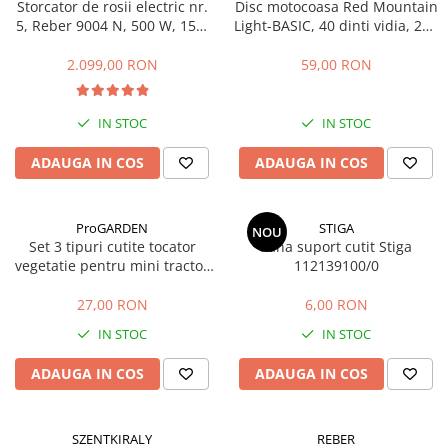
Storcator de rosii electric nr.
Disc motocoasa Red Mountain
Masini de prelucrat fier-beton
5, Reber 9004 N, 500 W, 150-
Light-BASIC, 40 dinti vidia, 255
340 kg/h
x 25.4 x 1.25 mm
Ghilotine
2.099,00 RON
59,00 RON
Placi extra mari
Accesorii masini de taiat
IN STOC
IN STOC
Finisare si Prelucrare suprafete
Elicoptere pardoseala
ADAUGA IN COS
ADAUGA IN COS
Vibratoare beton
Rigle vibrante
ProGARDEN
STIGA
NOU
Scarificatoare beton
Set 3 tipuri cutite tocator
Pana suport cutit Stiga
Aplicatoare cu banda
vegetatie pentru mini tractor
112139100/0
ProGARDEN Campo T
Slefuitoare pereti
27,00 RON
6,00 RON
Accesorii prelucrare suprafete
IN STOC
IN STOC
Sisteme pompare
Pompe pentru zugravit si vopsit
ADAUGA IN COS
ADAUGA IN COS
Masini de tencuit
Pompe glet cu snec
SZENTKIRALY
REBER
Pompe spuma poliuretanica