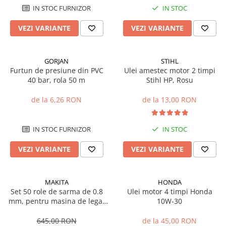
Sisteme combinate &
IN STOC FURNIZOR
IN STOC
multifunctionale
Tocatoare de crengi si resturi
VEZI VARIANTE
VEZI VARIANTE
vegetale
Tractoare si Utilaje agricole
Accesorii utilaje de gradina
GORJAN
STIHL
Furtun de presiune din PVC
Ulei amestec motor 2 timpi
Articole de bucatarie
40 bar, rola 50 m
Stihl HP, Rosu
Afumatoare
de la 6,26 RON
de la 13,00 RON
Aparate de vidat
Feliatoare
Masini de framantat aluat
IN STOC FURNIZOR
IN STOC
Masini de taitei
VEZI VARIANTE
VEZI VARIANTE
Masini de tocat carne
Masini de umplut carnati
Razatoare branzeturi
MAKITA
HONDA
Set 50 role de sarma de 0.8
Ulei motor 4 timpi Honda
Storcatoare de rosii
mm, pentru masina de legat
10W-30
Accesorii articole de bucatarie
fier-beton Makita DTR180
Gradina & Terasa
645,00 RON
de la 45,00 RON