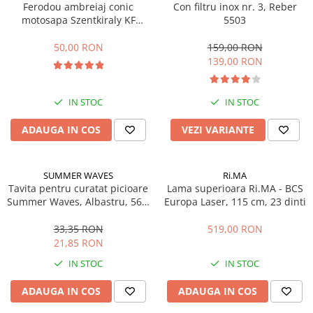
Ferodou ambreiaj conic
Con filtru inox nr. 3, Reber
Echipamente marcaje rutiere
motosapa Szentkiraly KF
5503
(model mic)
Accesorii sisteme pompare
50,00 RON
159,00 RON
Compactoare
139,00 RON
Maiuri compactoare
Placi compactoare unidirectionale
IN STOC
IN STOC
Placi compactoare reversibile
ADAUGA IN COS
VEZI VARIANTE
Cilindri vibrocompactori
Accesorii compactoare
Betoniere si Malaxoare
SUMMER WAVES
Ri.MA
Tavita pentru curatat picioare
Betoniere
Lama superioara Ri.MA - BCS
Summer Waves, Albastru, 56 x
Europa Laser, 115 cm, 23 dinti
Malaxoare
52 x 8.9 cm
Accesorii betoniere
33,35 RON
519,00 RON
Depozitare, transport si protectie
21,85 RON
IN STOC
IN STOC
Scari de lucru si schele
Echipamente de ridicat
ADAUGA IN COS
ADAUGA IN COS
Echipamente pentru transport