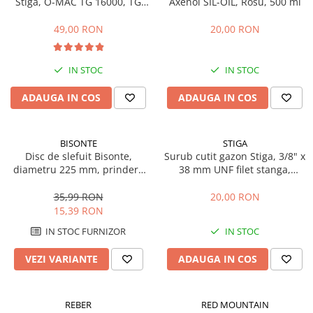
Stiga, O-MAC TG 16000, TG
Axenol SIL-OIL, Rosu, 500 ml
Sere si solarii
20000, 125463200/0
49,00 RON
20,00 RON
Plase si folii pentru gradinarit
Alte unelte de gradinarit
Echipamente de protectie pentru
IN STOC
IN STOC
gradina
ADAUGA IN COS
ADAUGA IN COS
Casti de protectie
Manusi de lucru
Ochelari de protectie
BISONTE
STIGA
Disc de slefuit Bisonte,
Surub cutit gazon Stiga, 3/8" x
Electrice si Iluminat
diametru 225 mm, prindere
38 mm UNF filet stanga,
Sisteme fotovoltaice
scai, set 6 buc.
112735695/1
35,99 RON
20,00 RON
Prize & Prelungitoare
15,39 RON
Constructii
IN STOC FURNIZOR
IN STOC
Masini de taiat
Masini de taiat beton / asfalt
VEZI VARIANTE
ADAUGA IN COS
Masini de taiat gresie / faianta
Masini de taiat caramida
REBER
RED MOUNTAIN
Motodebitatoare