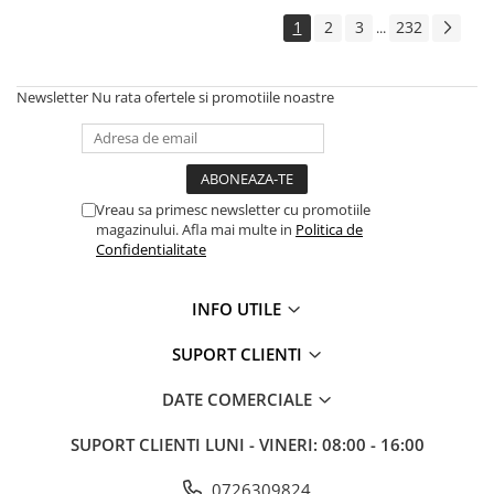
Amestecatoare
1
2
3
232
...
Ciocane demolatoare
Ciocane rotopercutoare
Newsletter
Nu rata ofertele si promotiile noastre
Fierastraie electrice
Masini de frezat
Masini de gaurit si insurubat
Masini de insurubat cu impact
Vreau sa primesc newsletter cu promotiile
Masini de legat fier-beton
magazinului. Afla mai multe in
Politica de
Pistoale de vopsit
Confidentialitate
Polizoare
Rindele electrice
INFO UTILE
Slefuitoare
SUPORT CLIENTI
Suflante cu aer cald
Strunguri
DATE COMERCIALE
Accesorii scule electrice
SUPORT CLIENTI
LUNI - VINERI: 08:00 - 16:00
Scule de mana
Truse de scule universale
0726309824