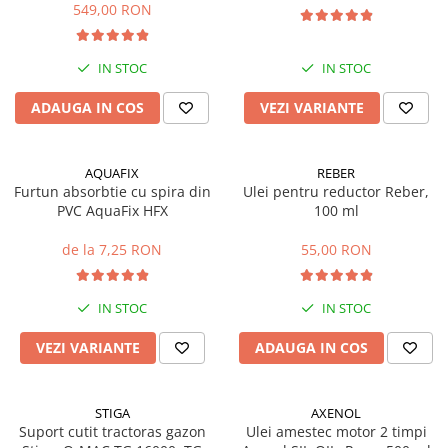
549,00 RON
Mobilier gradina
Depozitare gradina
IN STOC
IN STOC
Gratare si accesorii
Piscine
ADAUGA IN COS
VEZI VARIANTE
Echipamente curatenie
Aparate de spalat cu presiune
AQUAFIX
REBER
Aspiratoare
Furtun absorbtie cu spira din
Ulei pentru reductor Reber,
Freze de zapada
PVC AquaFix HFX
100 ml
Masini de maturat
de la 7,25 RON
55,00 RON
Suflante & Aspiratoare frunze
Accesorii echipamente curatenie
IN STOC
IN STOC
Unelte de gradinarit
Dispozitive de imprastiat si
VEZI VARIANTE
ADAUGA IN COS
semanat
Unelte taiat
STIGA
AXENOL
Lopeti pentru zapada
Suport cutit tractoras gazon
Ulei amestec motor 2 timpi
Roabe si carucioare