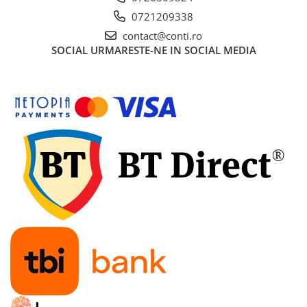
Gletiere
0721209338
Scule prelucrare placi ceramice
contact@conti.ro
Motoare
SOCIAL
URMARESTE-NE IN SOCIAL MEDIA
Motoare termice
Generatoare de curent
Generatoare digitale/Inverter
Generatoare uz general
Generatoare de curent continuu
Generatoare insonorizate
Generatoare pentru sudura
Automatizari generatoare
Incarcatoare portabile
Statii de incarcare portabile
Statii de incarcare de mare putere
Baterii LiFePO4 (litiu-fosfat de fier)
Turnuri de lumina