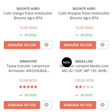
Accesorii pentru depozitare,
transport
BISONTE AGRO
BISONTE AGRO
Cutit stanga freza motocultor
Cutit dreapta freza motocultor
Tehnica diamantata
Bisonte Agro BTA
Bisonte Agro BTA
Masini de carotat
15,00 RON
15,00 RON
Masini de canelat
Carote diamantate
IN STOC
IN STOC
Discuri diamantate
ADAUGA IN COS
ADAUGA IN COS
Freze diamantate
Masini de sapat
AIRMASTER
MEDIA LINE
Masini de sapat santuri (Trenchere)
NOU
Teava transfer compresor
Demaror complet Media Line
Foreze pentru subtraversari
Airmaster AIR2SHU824,
MG 42-150P, MP 150, MHB
Accesorii pentru santier
AIR2SHU850
42P
20,00 RON
120,00 RON
Tubulatura evacuare deseuri
Parapeti rutieri
IN STOC
IN STOC
Arzatoare izolatii cu gaz
Scule si unelte
ADAUGA IN COS
ADAUGA IN COS
Scule electrice