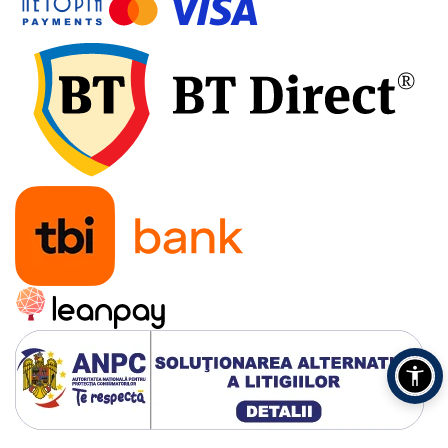
Accesorii pentru depozitare,
transport
Tehnica diamantata
Masini de carotat
Masini de canelat
Carote diamantate
Discuri diamantate
Freze diamantate
Masini de sapat
Masini de sapat santuri (Trenchere)
Foreze pentru subtraversari
Accesorii pentru santier
Tubulatura evacuare deseuri
Parapeti rutieri
Arzatoare izolatii cu gaz
Scule si unelte
Scule electrice