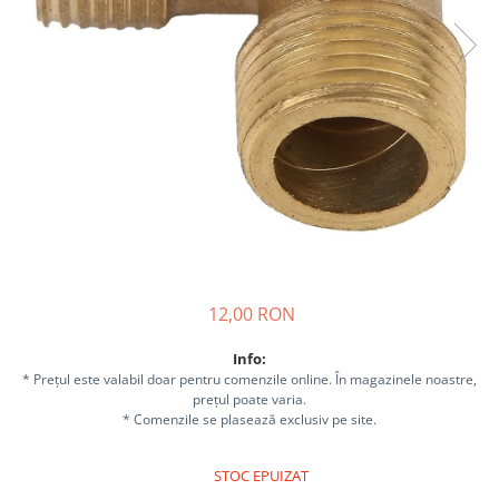
Sisteme combinate &
multifunctionale
Tocatoare de crengi si resturi
vegetale
Tractoare si Utilaje agricole
Accesorii utilaje de gradina
Articole de bucatarie
Afumatoare
Aparate de vidat
Feliatoare
Masini de framantat aluat
12,00 RON
Masini de taitei
Masini de tocat carne
Info:
Masini de umplut carnati
* Prețul este valabil doar pentru comenzile online. În magazinele noastre,
Razatoare branzeturi
prețul poate varia.
* Comenzile se plasează exclusiv pe site.
Storcatoare de rosii
Accesorii articole de bucatarie
STOC EPUIZAT
Gradina & Terasa