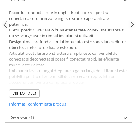
Sere si solarii
Racordul conductei este in unghi drept, potrivit pentru
Plase si folii pentru gradinarit
conectarea cotului in zone inguste si are o aplicabilitate
Alte unelte de gradinarit
puternica.
Echipamente de protectie pentru
Filetul precis G 3/8" are o buna etanseitate, conexiune stransa si
gradina
nu se scurge usor in timpul instalarii si utilizarii.
Designul mai profund al firului imbunatateste conexiunea dintre
Casti de protectie
obiecte, iar efectul de fixare este bun.
Manusi de lucru
Articulatia cotului are o structura simpla, este convenabil de
conectat si deconectat si poate fi conectat rapid, iar eficienta
Ochelari de protectie
muncii este ridicata.
Electrice si Iluminat
Imbinarea tevii cu unghi drept are o gama larga de utilizari si este
potrivita pentru diferite medii de aer, ceea ce reprezinta un
Sisteme fotovoltaice
accesoriu bun pentru compresorul de aer.
Prize & Prelungitoare
Specificatii:
VEZI MAI MULT
Constructii
Tip element: Imbinare teava cu unghi drept
Masini de taiat
Informatii conformitate produs
Material: Alama
Specificatii model: 3/8" x 3/8"
Masini de taiat beton / asfalt
Diametru exterior filet: G3/8" (aprox. 16 mm / 0.6 in)
Review-uri
(1)
Masini de taiat gresie / faianta
Masini de taiat caramida
Motodebitatoare