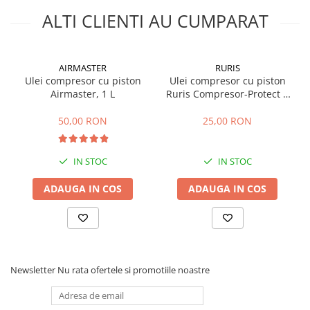
Masini de prelucrat fier-beton
ALTI CLIENTI AU CUMPARAT
Ghilotine
Placi extra mari
AIRMASTER
RURIS
Accesorii masini de taiat
Ulei compresor cu piston
Ulei compresor cu piston
Finisare si Prelucrare suprafete
Airmaster, 1 L
Ruris Compresor-Protect K
150, 0.6 L
Elicoptere pardoseala
50,00 RON
25,00 RON
Vibratoare beton
Rigle vibrante
IN STOC
IN STOC
Scarificatoare beton
Aplicatoare cu banda
ADAUGA IN COS
ADAUGA IN COS
Slefuitoare pereti
Accesorii prelucrare suprafete
Sisteme pompare
Pompe pentru zugravit si vopsit
Newsletter
Nu rata ofertele si promotiile noastre
Masini de tencuit
Pompe glet cu snec
Pompe spuma poliuretanica