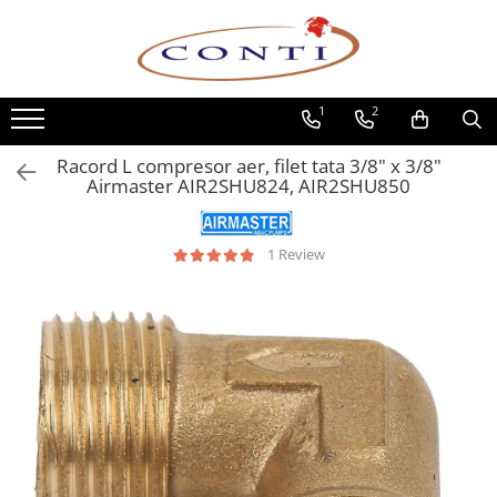
Toate Produsele
1
2
Casa si Gradina
Utilaje pentru gradina si accesorii
Racord L compresor aer, filet tata 3/8" x 3/8"
Atomizoare si Pulverizatoare
Airmaster AIR2SHU824, AIR2SHU850
Despicatoare de lemne
Drujbe si fierastraie cu lant
1 Review
Fierastraie pentru busteni
Foarfeci de gradina
Masini de tuns iarba si accesorii
Motocoase si accesorii
Motocositori
Motosape si Motocultoare
Motoburghie
Masini de batut stalpi