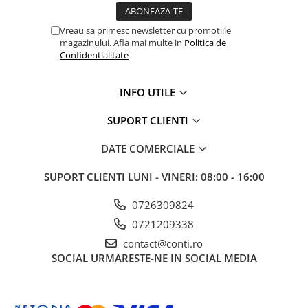
Echipamente marcaje rutiere
Vreau sa primesc newsletter cu promotiile
Accesorii sisteme pompare
magazinului. Afla mai multe in
Politica de
Compactoare
Confidentialitate
Maiuri compactoare
INFO UTILE
Placi compactoare unidirectionale
Placi compactoare reversibile
SUPORT CLIENTI
Cilindri vibrocompactori
Accesorii compactoare
DATE COMERCIALE
Betoniere si Malaxoare
SUPORT CLIENTI
LUNI - VINERI: 08:00 - 16:00
Betoniere
Malaxoare
0726309824
Accesorii betoniere
0721209338
Depozitare, transport si protectie
contact@conti.ro
SOCIAL
URMARESTE-NE IN SOCIAL MEDIA
Scari de lucru si schele
Echipamente de ridicat
Echipamente pentru transport