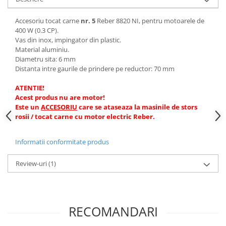
Sere si solarii
Accesoriu tocat carne
nr. 5
Reber 8820 NI, pentru motoarele de
Plase si folii pentru gradinarit
400 W (0.3 CP).
Alte unelte de gradinarit
Vas din inox, impingator din plastic.
Echipamente de protectie pentru
Material aluminiu.
gradina
Diametru sita: 6 mm
Distanta intre gaurile de prindere pe reductor: 70 mm
Casti de protectie
Manusi de lucru
ATENTIE!
Acest produs nu are motor!
Ochelari de protectie
Este un
ACCESORIU
care se ataseaza la masinile de stors
Electrice si Iluminat
rosii / tocat carne cu motor electric Reber.
Sisteme fotovoltaice
Informatii conformitate produs
Prize & Prelungitoare
Constructii
Review-uri
(1)
Masini de taiat
Masini de taiat beton / asfalt
Masini de taiat gresie / faianta
RECOMANDARI
Masini de taiat caramida
Motodebitatoare