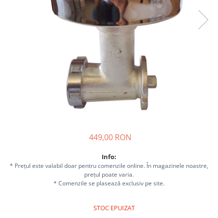
Sisteme combinate &
multifunctionale
Tocatoare de crengi si resturi
vegetale
Tractoare si Utilaje agricole
Accesorii utilaje de gradina
Articole de bucatarie
Afumatoare
Aparate de vidat
Feliatoare
Masini de framantat aluat
449,00 RON
Masini de taitei
Masini de tocat carne
Info:
Masini de umplut carnati
* Prețul este valabil doar pentru comenzile online. În magazinele noastre,
Razatoare branzeturi
prețul poate varia.
* Comenzile se plasează exclusiv pe site.
Storcatoare de rosii
Accesorii articole de bucatarie
STOC EPUIZAT
Gradina & Terasa