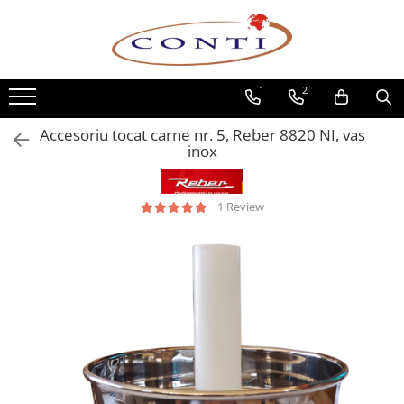
Toate Produsele
1
2
Casa si Gradina
Utilaje pentru gradina si accesorii
Accesoriu tocat carne nr. 5, Reber 8820 NI, vas
Atomizoare si Pulverizatoare
inox
Despicatoare de lemne
Drujbe si fierastraie cu lant
1 Review
Fierastraie pentru busteni
Foarfeci de gradina
Masini de tuns iarba si accesorii
Motocoase si accesorii
Motocositori
Motosape si Motocultoare
Motoburghie
Masini de batut stalpi