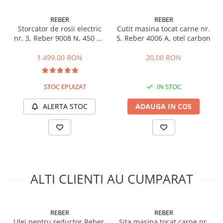
Masini de prelucrat fier-beton
REBER
REBER
Ghilotine
Storcator de rosii electric
Cutit masina tocat carne nr.
Placi extra mari
nr. 3, Reber 9008 N, 450 W,
5, Reber 4006 A, otel carbon
70-140 kg/h
Accesorii masini de taiat
1.499,00 RON
20,00 RON
Finisare si Prelucrare suprafete
Elicoptere pardoseala
STOC EPUIZAT
IN STOC
Vibratoare beton
Rigle vibrante
ALERTA STOC
ADAUGA IN COS
Scarificatoare beton
Aplicatoare cu banda
Slefuitoare pereti
Accesorii prelucrare suprafete
Sisteme pompare
ALTI CLIENTI AU CUMPARAT
Pompe pentru zugravit si vopsit
Masini de tencuit
Pompe glet cu snec
REBER
REBER
Ulei pentru reductor Reber,
Sita masina tocat carne nr.
Pompe spuma poliuretanica