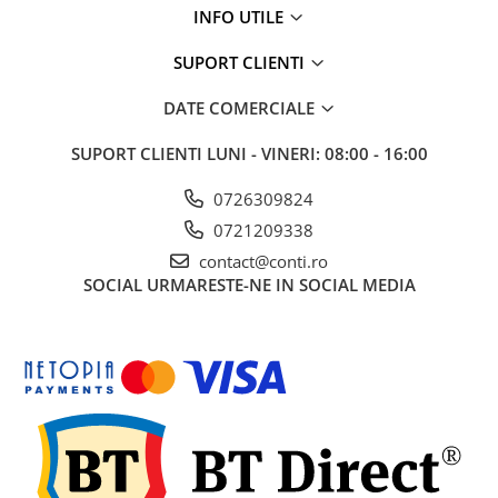
Accesorii pentru depozitare,
INFO UTILE
transport
Tehnica diamantata
SUPORT CLIENTI
Masini de carotat
DATE COMERCIALE
Masini de canelat
Carote diamantate
SUPORT CLIENTI
LUNI - VINERI: 08:00 - 16:00
Discuri diamantate
0726309824
Freze diamantate
0721209338
Masini de sapat
contact@conti.ro
Masini de sapat santuri (Trenchere)
SOCIAL
URMARESTE-NE IN SOCIAL MEDIA
Foreze pentru subtraversari
Accesorii pentru santier
Tubulatura evacuare deseuri
Parapeti rutieri
Arzatoare izolatii cu gaz
Scule si unelte
Scule electrice