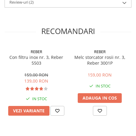
Review-uri
(2)
Greutate: 2.5 kg
Masini de prelucrat fier-beton
Ghilotine
Placi extra mari
RECOMANDARI
Accesorii masini de taiat
Finisare si Prelucrare suprafete
Elicoptere pardoseala
REBER
REBER
Vibratoare beton
Con filtru inox nr. 3, Reber
Melc storcator rosii nr. 3,
5503
Reber 3001P
Rigle vibrante
Scarificatoare beton
159,00 RON
159,00 RON
Aplicatoare cu banda
139,00 RON
IN STOC
Slefuitoare pereti
Accesorii prelucrare suprafete
ADAUGA IN COS
IN STOC
Sisteme pompare
VEZI VARIANTE
Pompe pentru zugravit si vopsit
Masini de tencuit
Pompe glet cu snec
Pompe spuma poliuretanica