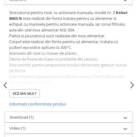
Sere si solarii
Storcatorul pentru rosii, cu actionare manuala, model nr. 3
Reber
Plase si folii pentru gradinarit
8603 N
este realizat din fonta tratata pentru uz alimentar si
Alte unelte de gradinarit
echipat cu manivela pentru actionare manuala, iar conul filtrului
Echipamente de protectie pentru
este din otel inox alimentar AISI 304.
gradina
Palnia si picuratorul sunt realizate din inox alimentar.
Corpul este realizat din fonta pentru uz alimentar, tratata cu
Casti de protectie
pulberi epoxidice aplicate la 300°C.
Manusi de lucru
Manivela din otel cu maner de plastic.
Clema de fixare de masa cu protectie din cauciuc.
Ochelari de protectie
Este potrivit pentru prepararea sosului de tomate, gemuri, sucuri
Electrice si Iluminat
de fructe.
Este util pentru gospodarie si utilizare casnica, fiind fiabil si usor
Sisteme fotovoltaice
de demontat si curatat.
Prize & Prelungitoare
Producator: Reber Srl - Italia
VEZI MAI MULT
Constructii
Masini de taiat
Informatii conformitate produs
Date tehnice:
Actionare: manuala
Masini de taiat beton / asfalt
Material palnie: inox alimentar
Download (1)
Masini de taiat gresie / faianta
Material picurator: inox alimentar
Masini de taiat caramida
Video
(1)
Con filtru: inox alimentar
Dimensiuni (L x l x h): 450 x 285 x 370 mm
Motodebitatoare