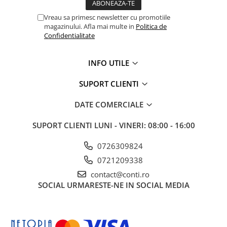
Accesorii pentru depozitare,
transport
Vreau sa primesc newsletter cu promotiile
magazinului. Afla mai multe in
Politica de
Tehnica diamantata
Confidentialitate
Masini de carotat
Masini de canelat
INFO UTILE
Carote diamantate
Discuri diamantate
SUPORT CLIENTI
Freze diamantate
DATE COMERCIALE
Masini de sapat
Masini de sapat santuri (Trenchere)
SUPORT CLIENTI
LUNI - VINERI: 08:00 - 16:00
Foreze pentru subtraversari
0726309824
Accesorii pentru santier
0721209338
Tubulatura evacuare deseuri
contact@conti.ro
Parapeti rutieri
SOCIAL
URMARESTE-NE IN SOCIAL MEDIA
Arzatoare izolatii cu gaz
Scule si unelte
Scule electrice