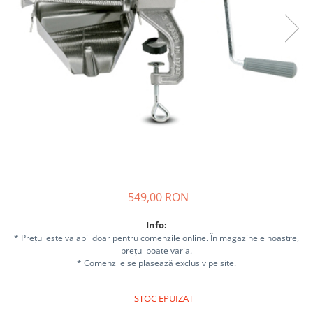
Sisteme combinate &
multifunctionale
Tocatoare de crengi si resturi
vegetale
Tractoare si Utilaje agricole
Accesorii utilaje de gradina
Articole de bucatarie
Afumatoare
Aparate de vidat
Feliatoare
Masini de framantat aluat
549,00 RON
Masini de taitei
Masini de tocat carne
Info:
Masini de umplut carnati
* Prețul este valabil doar pentru comenzile online. În magazinele noastre,
Razatoare branzeturi
prețul poate varia.
* Comenzile se plasează exclusiv pe site.
Storcatoare de rosii
Accesorii articole de bucatarie
STOC EPUIZAT
Gradina & Terasa