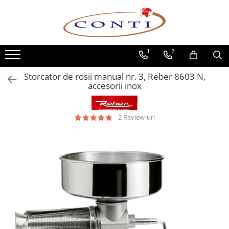
Toate Produsele
1
2
Casa si Gradina
Utilaje pentru gradina si accesorii
Storcator de rosii manual nr. 3, Reber 8603 N,
Atomizoare si Pulverizatoare
accesorii inox
Despicatoare de lemne
Drujbe si fierastraie cu lant
2 Review-uri
Fierastraie pentru busteni
Foarfeci de gradina
Masini de tuns iarba si accesorii
Motocoase si accesorii
Motocositori
Motosape si Motocultoare
Motoburghie
Masini de batut stalpi