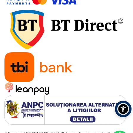
Amestecatoare
Ciocane demolatoare
Ciocane rotopercutoare
Fierastraie electrice
Masini de frezat
Masini de gaurit si insurubat
Masini de insurubat cu impact
Masini de legat fier-beton
Pistoale de vopsit
Polizoare
Rindele electrice
Slefuitoare
Suflante cu aer cald
Strunguri
Accesorii scule electrice
Scule de mana
Truse de scule universale