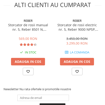
ALTI CLIENTI AU CUMPARAT
Echipamente marcaje rutiere
Accesorii sisteme pompare
Compactoare
REBER
REBER
Storcator de rosii manual
Storcator de rosii electric
Maiuri compactoare
nr. 5, Reber 8501 N,
nr. 5, Reber 9000 NPSP,
Placi compactoare unidirectionale
accesorii plastic
1200 W, 150-380 kg/h
Placi compactoare reversibile
569,00 RON
3.450,00 RON
3.299,00 RON
Cilindri vibrocompactori
Accesorii compactoare
IN STOC
LA COMANDA
Betoniere si Malaxoare
ADAUGA IN COS
ADAUGA IN COS
Betoniere
Malaxoare
Accesorii betoniere
Depozitare, transport si protectie
Scari de lucru si schele
Newsletter
Nu rata ofertele si promotiile noastre
Echipamente de ridicat
Echipamente pentru transport