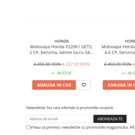
Putere 1000W
Sere si solarii
Plase si folii pentru gradinarit
Tip motor Electric, 230V
Alte unelte de gradinarit
Pornire Electrică
Echipamente de protectie pentru
gradina
Adâncimea de lucru 20 cm
HONDA
HON
Casti de protectie
Motosapa Honda F220K1 GET2,
Motosapa Honda
Turatie freze 380 rpm
Manusi de lucru
2 CP, benzina, latime lucru 54.5
4.6 CP, benzina
cm
latime luc
Ochelari de protectie
Lățime de lucru 36 cm
4.450,00 RON
4.227,50 RON
4.450,00 RON
4
Electrice si Iluminat
Tip maner Fix
IN STOC
IN 
Sisteme fotovoltaice
Tip angrenare Angrenare mecanică directă
ADAUGA IN COS
ADAUGA IN 
Prize & Prelungitoare
Constructii
Trepte de viteza 1, înainte
Masini de taiat
Newsletter
Nu rata ofertele si promotiile noastre
Masini de taiat beton / asfalt
Set livrare:
Masini de taiat gresie / faianta
Masini de taiat caramida
Vreau sa primesc newsletter cu promotiile magazinului. Af
Sape
Motodebitatoare