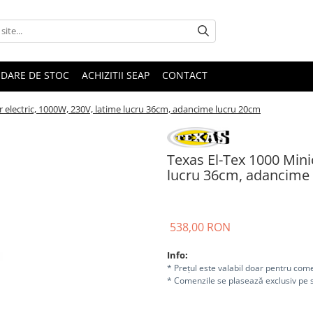
IDARE DE STOC
ACHIZITII SEAP
CONTACT
r electric, 1000W, 230V, latime lucru 36cm, adancime lucru 20cm
Texas El-Tex 1000 Minic
lucru 36cm, adancime
538,00 RON
Info:
* Prețul este valabil doar pentru come
* Comenzile se plasează exclusiv pe s