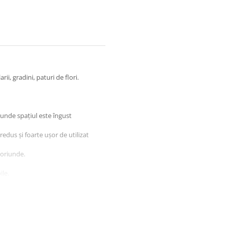
ii, gradini, paturi de flori.
i unde spațiul este îngust
edus și foarte ușor de utilizat
 oriunde.
ile.