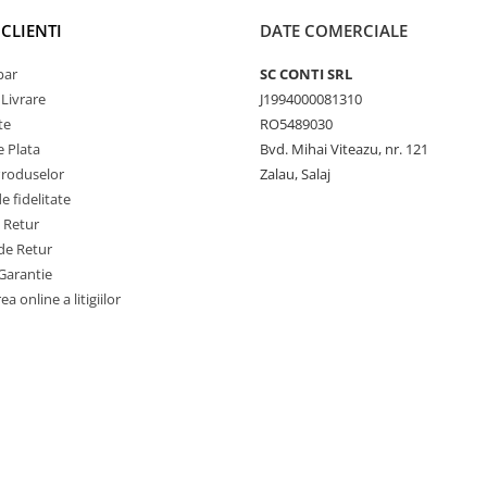
CLIENTI
DATE COMERCIALE
par
SC CONTI SRL
 Livrare
J1994000081310
te
RO5489030
 Plata
Bvd. Mihai Viteazu, nr. 121
Produselor
Zalau, Salaj
 fidelitate
e Retur
de Retur
Garantie
a online a litigiilor