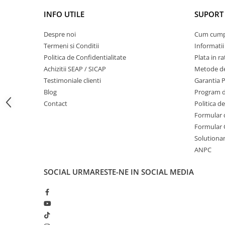
Roti de transport
Masini de prelucrat fier-beton
INFO UTILE
SUPORT 
Ghilotine
Cutie carton
Despre noi
Cum cum
Placi extra mari
Termeni si Conditii
Informatii
Accesorii masini de taiat
Politica de Confidentialitate
Plata in ra
Finisare si Prelucrare suprafete
Achizitii SEAP / SICAP
Metode de
Elicoptere pardoseala
Testimoniale clienti
Garantia 
Vibratoare beton
Blog
Program de
Contact
Politica d
Rigle vibrante
Formular 
Scarificatoare beton
Formular 
Aplicatoare cu banda
Solutionare
Slefuitoare pereti
ANPC
Accesorii prelucrare suprafete
Sisteme pompare
SOCIAL
URMARESTE-NE IN SOCIAL MEDIA
Pompe pentru zugravit si vopsit
Masini de tencuit
Pompe glet cu snec
Pompe spuma poliuretanica