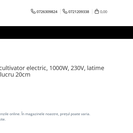
0726309824
0721209338
0,00
ultivator electric, 1000W, 230V, latime
 lucru 20cm
nzile online. În magazinele noastre, prețul poate varia.
ite.