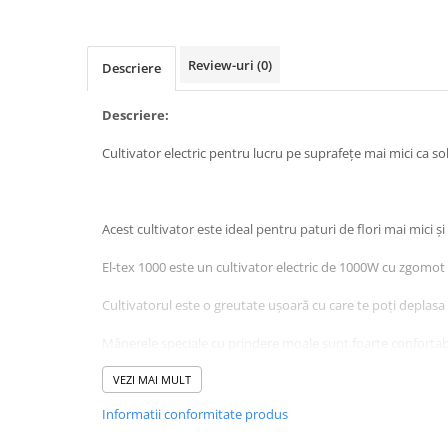
Mobilier gradina
Depozitare gradina
Review-uri
(0)
Descriere
Gratare si accesorii
Piscine
Descriere:
Echipamente curatenie
Cultivator electric pentru lucru pe suprafețe mai mici ca solar
Aparate de spalat cu presiune
Aspiratoare
Freze de zapada
Acest cultivator este ideal pentru paturi de flori mai mici ș
Masini de maturat
Suflante & Aspiratoare frunze
El-tex 1000 este un cultivator electric de 1000W cu zgomot r
Accesorii echipamente curatenie
Cultivatorul este o greutate ușoară cu care te poți deplasa
Unelte de gradinarit
Dispozitive de imprastiat si
Mânerele speciale cu prindere moale sunt foarte confortab
semanat
VEZI MAI MULT
Unelte taiat
Lopeti pentru zapada
Informatii conformitate produs
Date tehnice:
Roabe si carucioare