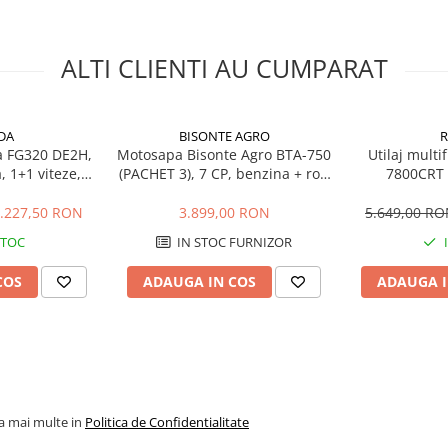
ALTI CLIENTI AU CUMPARAT
DA
BISONTE AGRO
R
 FG320 DE2H,
Motosapa Bisonte Agro BTA-750
Utilaj multi
, 1+1 viteze,
(PACHET 3), 7 CP, benzina + roti
7800CRT 
ru 80 cm
cauciuc + remorca + ulei motor
motocositoare
+ ulei transmisie + contor ore
2+1
.227,50 RON
3.899,00 RON
5.649,00 R
functionare
STOC
IN STOC FURNIZOR
COS
ADAUGA IN COS
ADAUGA I
la mai multe in
Politica de Confidentialitate