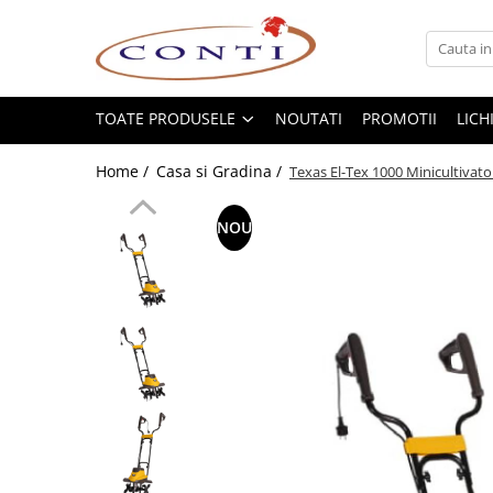
Toate Produsele
Casa si Gradina
TOATE PRODUSELE
NOUTATI
PROMOTII
LICH
Utilaje pentru gradina si accesorii
Home /
Casa si Gradina /
Texas El-Tex 1000 Minicultivato
Atomizoare si Pulverizatoare
Despicatoare de lemne
NOU
Drujbe si fierastraie cu lant
Fierastraie pentru busteni
Foarfeci de gradina
Masini de tuns iarba si accesorii
Motocoase si accesorii
Motocositori
Motosape si Motocultoare
Motoburghie
Masini de batut stalpi