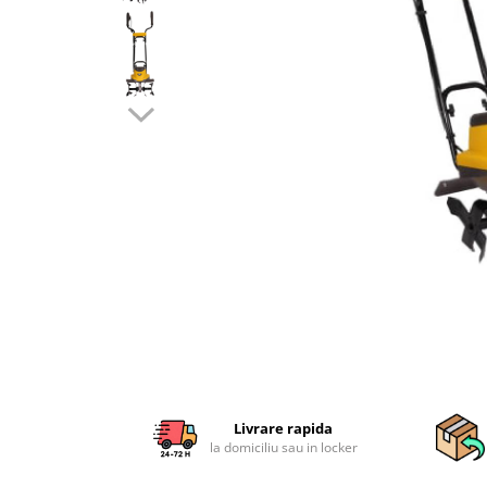
Sisteme combinate &
multifunctionale
Tocatoare de crengi si resturi
vegetale
Tractoare si Utilaje agricole
Accesorii utilaje de gradina
Articole de bucatarie
Afumatoare
Aparate de vidat
Feliatoare
Masini de framantat aluat
Masini de taitei
Masini de tocat carne
Masini de umplut carnati
Razatoare branzeturi
Storcatoare de rosii
Livrare rapida
Accesorii articole de bucatarie
la domiciliu sau in locker
Gradina & Terasa