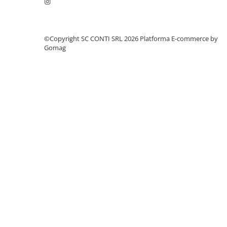
Echipamente marcaje rutiere
Accesorii sisteme pompare
©Copyright SC CONTI SRL 2026
Platforma E-commerce by
Compactoare
Gomag
Maiuri compactoare
Placi compactoare unidirectionale
Placi compactoare reversibile
Cilindri vibrocompactori
Accesorii compactoare
Betoniere si Malaxoare
Betoniere
Malaxoare
Accesorii betoniere
Depozitare, transport si protectie
Scari de lucru si schele
Echipamente de ridicat
Echipamente pentru transport