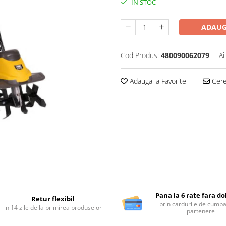
IN STOC
ADAUG
Cod Produs:
480090062079
Ai
Adauga la Favorite
Cere 
Pana la 6 rate fara d
Retur flexibil
prin cardurile de cumpa
in 14 zile de la primirea produselor
partenere