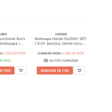
URIS
HONDA
functional Ruris
Motosapa Honda FG205K1 DET,
Motosapa 
(motosapa +
1.8 CP, benzina, latime lucru 45
0.83 CP, b
), 7 CP, benzina,
cm
 viteze
ON
5.259,00 RON
5.840,00 RON
5.548,00 RON
4.120,0
IN STOC
IN STOC FURNIZOR
IN
N COS
ADAUGA IN COS
ADAUG