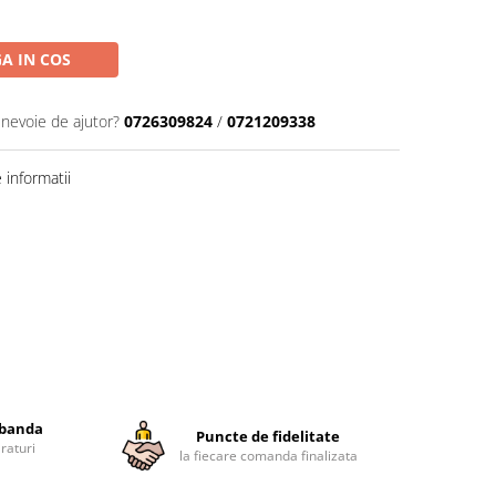
A IN COS
 nevoie de ajutor?
0726309824
/
0721209338
informatii
obanda
Puncte de fidelitate
raturi
la fiecare comanda finalizata