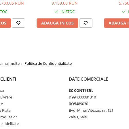
.730,05 RON
9.159,00 RON
5.75
STOC
IN STOC
COS
ADAUGA IN COS
ADAUGA I
la mai multe in
Politica de Confidentialitate
CLIENTI
DATE COMERCIALE
par
SC CONTI SRL
 Livrare
J1994000081310
te
RO5489030
 Plata
Bvd. Mihai Viteazu, nr. 121
Produselor
Zalau, Salaj
 fidelitate