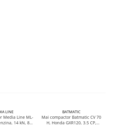
IA LINE
BATMATIC
r Media Line ML-
Mai compactor Batmatic CV 70
Mai comp
nzina, 14 kN, 80
H, Honda GXR120, 3.5 CP,
Honda GX1
kg
benzina, 16 kN, 70 kg
13