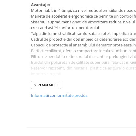
Avantaje:
Mobilier gradina
Motor fiabil, in 4-timpi, cu nivel redus al emisiilor de noxe
Depozitare gradina
Maneta de acceleratie ergonomica ce permite un control fin
Gratare si accesorii
Sistemul supradimensionat de amortizare reduce nivelul vib
crescand astfel confortul operatorului
Piscine
Talpa din lemn stratificat ramforsata cu otel, impiedica tra
Echipamente curatenie
Cadrul de protectie din otel impiedica deteriorarea accide
Capacul de protectie al ansamblului demaror protejeaza im
Aparate de spalat cu presiune
Perfect echilibrat, ofera o compactare ideala si un bun cont
Aspiratoare
Filtrul de aer dublu retine praful din santier prelungind vi
Burduf din poliuretan de calitate superioara, fabricat in G
Freze de zapada
Rezervor rezistent, din material plastic ce asigura o dura
Masini de maturat
impotriva ruginii
Suflante & Aspiratoare frunze
Carucior de transport (optional)
VEZI MAI MULT
Accesorii echipamente curatenie
Date tehnice:
Unelte de gradinarit
Informatii conformitate produs
Greutate lucru: 75 kg
Amplitudine lovitura: 40-85 mm
Dispozitive de imprastiat si
Forta impact: 14 kN
semanat
Frecventa: 640-680 /min
Unelte taiat
Dimensiune talpa: 330x285 mm
Lopeti pentru zapada
Motor: Robin EH12-2D
Putere: 3.0 kW (4 CP)
Roabe si carucioare