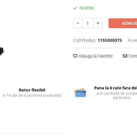
IN STOC
ADAUG
Cod Produs:
1155000075
Ai n
Adauga la Favorite
Cere 
Pana la 6 rate fara d
Retur flexibil
prin cardurile de cumpa
in 14 zile de la primirea produselor
partenere