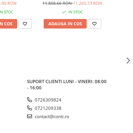
0,00 RON
11.858,66 RON
11.265,73 RON
8.
IN STOC
IN STOC
N COS
ADAUGA IN COS
ADAUG
SUPORT CLIENTI
LUNI - VINERI: 08:00
- 16:00
0726309824
0721209338
contact@conti.ro