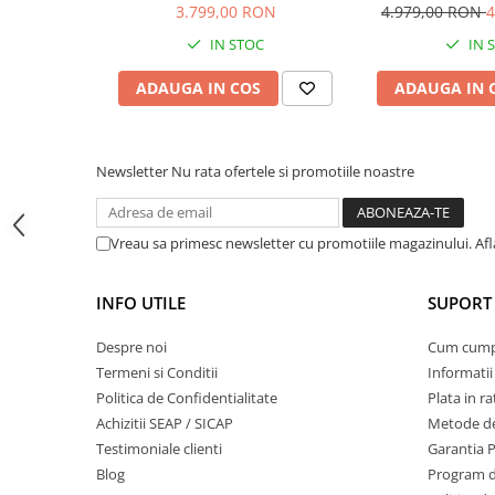
3.799,00 RON
4.979,00 RON
4
Masini de prelucrat fier-beton
IN STOC
IN 
Ghilotine
Placi extra mari
ADAUGA IN COS
ADAUGA IN 
Accesorii masini de taiat
Finisare si Prelucrare suprafete
Newsletter
Nu rata ofertele si promotiile noastre
Elicoptere pardoseala
Vibratoare beton
Rigle vibrante
Vreau sa primesc newsletter cu promotiile magazinului. Af
Scarificatoare beton
Aplicatoare cu banda
INFO UTILE
SUPORT 
Slefuitoare pereti
Accesorii prelucrare suprafete
Despre noi
Cum cum
Termeni si Conditii
Informatii
Sisteme pompare
Politica de Confidentialitate
Plata in ra
Pompe pentru zugravit si vopsit
Achizitii SEAP / SICAP
Metode de
Masini de tencuit
Testimoniale clienti
Garantia 
Pompe glet cu snec
Blog
Program de
Pompe spuma poliuretanica