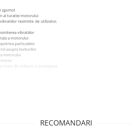
 si zgomot
 al turatiei motorului
ratiilor resimtite de utilizator,
nsmiterea vibratiilor
ntala a motorului
potriva particulelor
rol asupra loviturilor
ata motorului
ermania
ta mare de utilizare si protejeaza
RECOMANDARI