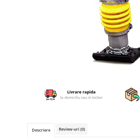
Sisteme combinate &
multifunctionale
Tocatoare de crengi si resturi
vegetale
Tractoare si Utilaje agricole
Accesorii utilaje de gradina
Articole de bucatarie
Afumatoare
Aparate de vidat
Feliatoare
Masini de framantat aluat
Masini de taitei
Livrare rapida
Masini de tocat carne
la domiciliu sau in locker
Masini de umplut carnati
Razatoare branzeturi
Storcatoare de rosii
Accesorii articole de bucatarie
Review-uri
(0)
Descriere
Gradina & Terasa