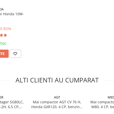
DA
mpi Honda 10W-
,00 RON
STOC
NTE
ALTI CLIENTI AU CUMPARAT
ER
AGT
MED
tager SG80LC,
Mai compactor AGT CV 76 H,
Mai compacto
-2H, 6.5 CP,
Honda GXR120, 4 CP, benzina,
M80, 4 CP, be
 kN, 80 kg
13.7 kN, 70 kg