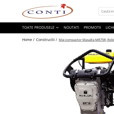
Toate Produsele
Casa si Gradina
TOATE PRODUSELE
NOUTATI
PROMOTII
LICH
Utilaje pentru gradina si accesorii
Home /
Constructii /
Mai compactor Masalta MR75R, Robin
Atomizoare si Pulverizatoare
Despicatoare de lemne
Drujbe si fierastraie cu lant
Fierastraie pentru busteni
Foarfeci de gradina
Masini de tuns iarba si accesorii
Motocoase si accesorii
Motocositori
Motosape si Motocultoare
Motoburghie
Masini de batut stalpi