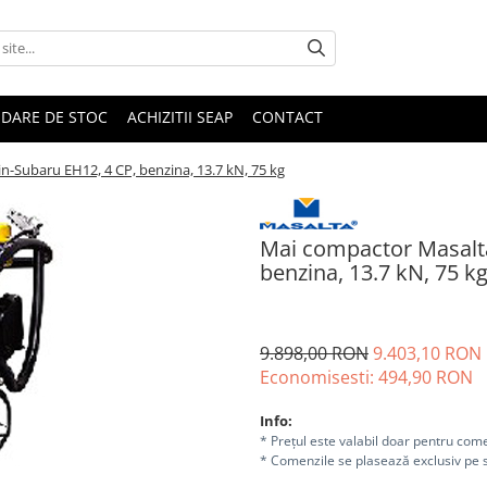
IDARE DE STOC
ACHIZITII SEAP
CONTACT
-Subaru EH12, 4 CP, benzina, 13.7 kN, 75 kg
Mai compactor Masalt
benzina, 13.7 kN, 75 k
9.898,00 RON
9.403,10 RON
Economisesti:
494,90
RON
Info:
* Prețul este valabil doar pentru come
* Comenzile se plasează exclusiv pe s