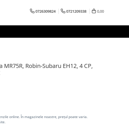
0726309824
0721209338
0,00
a MR75R, Robin-Subaru EH12, 4 CP,
g
nzile online. În magazinele noastre, prețul poate varia.
ite.