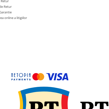
e Retur
de Retur
Garantie
a online a litigiilor