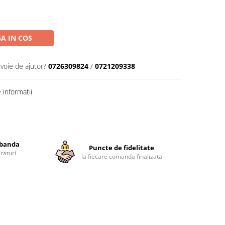
A IN COS
evoie de ajutor?
0726309824
/
0721209338
informatii
obanda
Puncte de fidelitate
raturi
la fiecare comanda finalizata