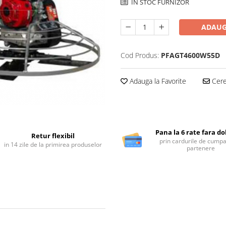
IN STOC FURNIZOR
ADAUG
Cod Produs:
PFAGT4600W55D
Adauga la Favorite
Cere 
Pana la 6 rate fara d
Retur flexibil
prin cardurile de cumpa
in 14 zile de la primirea produselor
partenere