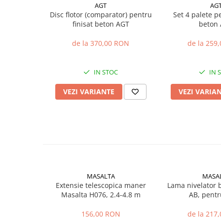
AGT
AG
Sere si solarii
Disc flotor (comparator) pentru
Set 4 palete pe
Plase si folii pentru gradinarit
finisat beton AGT
beton
Alte unelte de gradinarit
de la 370,00 RON
de la 259
Echipamente de protectie pentru
gradina
IN STOC
IN 
Casti de protectie
Manusi de lucru
VEZI VARIANTE
VEZI VARIA
Ochelari de protectie
Electrice si Iluminat
Sisteme fotovoltaice
Prize & Prelungitoare
Constructii
Masini de taiat
MASALTA
MASA
Masini de taiat beton / asfalt
Extensie telescopica maner
Lama nivelator 
Masini de taiat gresie / faianta
Masalta H076, 2.4-4.8 m
AB, pent
Masini de taiat caramida
156,00 RON
de la 217
Motodebitatoare