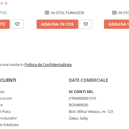
STOC
IN STOC FURNIZOR
IN ST
NTE
ADAUGA IN COS
ADAUGA I
la mai multe in
Politica de Confidentialitate
CLIENTI
DATE COMERCIALE
par
SC CONTI SRL
 Livrare
J1994000081310
te
RO5489030
 Plata
Bvd. Mihai Viteazu, nr. 121
Produselor
Zalau, Salaj
 fidelitate