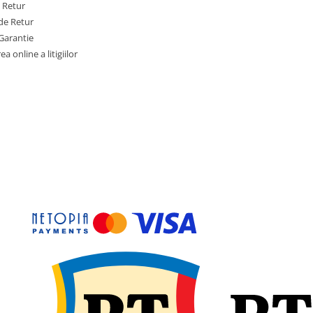
e Retur
de Retur
Garantie
a online a litigiilor