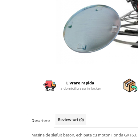
Sisteme combinate &
multifunctionale
Tocatoare de crengi si resturi
vegetale
Tractoare si Utilaje agricole
Accesorii utilaje de gradina
Articole de bucatarie
Afumatoare
Aparate de vidat
Feliatoare
Masini de framantat aluat
Livrare rapida
Masini de taitei
la domiciliu sau in locker
Masini de tocat carne
Masini de umplut carnati
Razatoare branzeturi
Storcatoare de rosii
Review-uri
(0)
Descriere
Accesorii articole de bucatarie
Gradina & Terasa
Masina de slefuit beton, echipata cu motor Honda GX160.