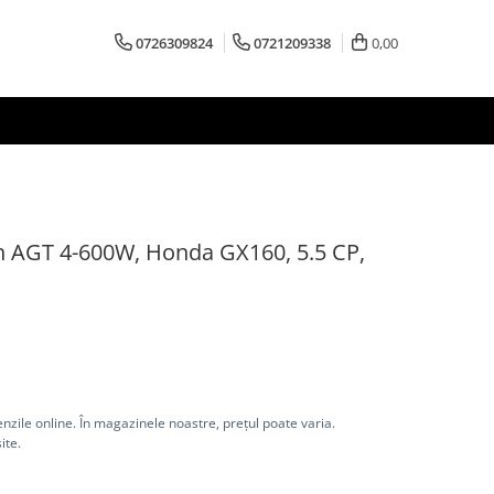
0726309824
0721209338
0,00
on AGT 4-600W, Honda GX160, 5.5 CP,
nzile online. În magazinele noastre, prețul poate varia.
ite.