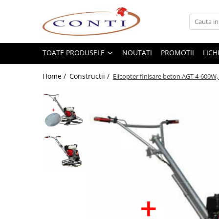
Toate Produsele
Casa si Gradina
TOATE PRODUSELE
NOUTATI
PROMOTII
LICH
Utilaje pentru gradina si accesorii
Home /
Constructii /
Elicopter finisare beton AGT 4-600W
Atomizoare si Pulverizatoare
Despicatoare de lemne
Drujbe si fierastraie cu lant
Fierastraie pentru busteni
Foarfeci de gradina
Masini de tuns iarba si accesorii
Motocoase si accesorii
Motocositori
Motosape si Motocultoare
Motoburghie
Masini de batut stalpi