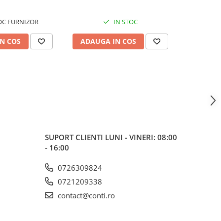
OC FURNIZOR
IN STOC
N COS
ADAUGA IN COS
ADAUG
SUPORT CLIENTI
LUNI - VINERI: 08:00
- 16:00
0726309824
0721209338
contact@conti.ro