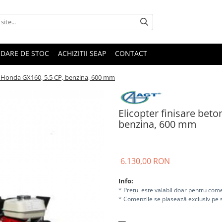
IDARE DE STOC
ACHIZITII SEAP
CONTACT
, Honda GX160, 5.5 CP, benzina, 600 mm
Elicopter finisare bet
benzina, 600 mm
6.130,00 RON
Info:
* Prețul este valabil doar pentru come
* Comenzile se plasează exclusiv pe s