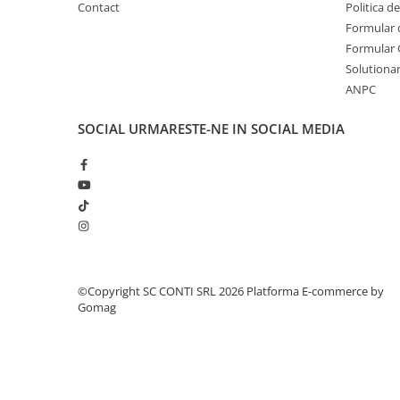
Contact
Politica d
Echipamente marcaje rutiere
Formular 
Accesorii sisteme pompare
Formular 
Compactoare
Solutionare
ANPC
Maiuri compactoare
Placi compactoare unidirectionale
SOCIAL
URMARESTE-NE IN SOCIAL MEDIA
Placi compactoare reversibile
Cilindri vibrocompactori
Accesorii compactoare
Betoniere si Malaxoare
Betoniere
Malaxoare
Accesorii betoniere
©Copyright SC CONTI SRL 2026
Platforma E-commerce by
Gomag
Depozitare, transport si protectie
Scari de lucru si schele
Echipamente de ridicat
Echipamente pentru transport