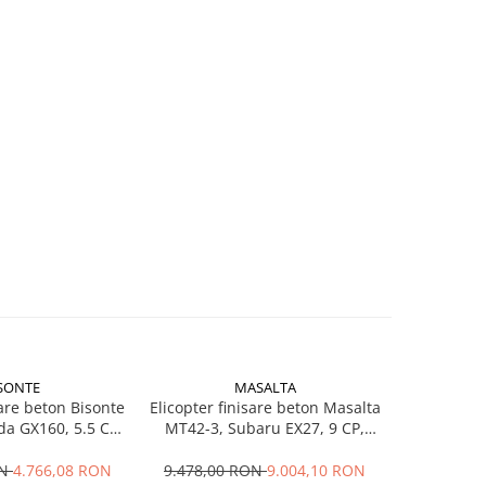
SONTE
MASALTA
sare beton Bisonte
Elicopter finisare beton Masalta
Elicopter f
a GX160, 5.5 CP,
MT42-3, Subaru EX27, 9 CP,
MT24-2, Lo
, Ø 900 mm
benzina, 1060 mm
ben
ON
4.766,08 RON
9.478,00 RON
9.004,10 RON
4.939,0