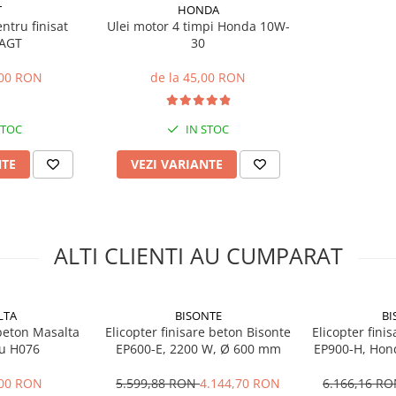
T
HONDA
ntru finisat
Ulei motor 4 timpi Honda 10W-
 AGT
30
,00 RON
de la 45,00 RON
STOC
IN STOC
NTE
VEZI VARIANTE
ALTI CLIENTI AU CUMPARAT
LTA
BISONTE
BI
beton Masalta
Elicopter finisare beton Bisonte
Elicopter fini
ru H076
EP600-E, 2200 W, Ø 600 mm
EP900-H, Hond
benzina
,00 RON
5.599,88 RON
4.144,70 RON
6.166,16 R