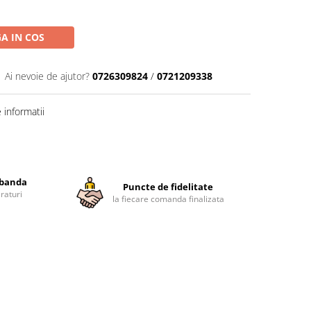
A IN COS
Ai nevoie de ajutor?
0726309824
/
0721209338
informatii
obanda
Puncte de fidelitate
raturi
la fiecare comanda finalizata