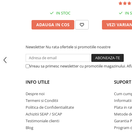
Masini de prelucrat fier-beton
IN STOC
IN 
Ghilotine
Placi extra mari
ADAUGA IN COS
VEZI VARIA
Accesorii masini de taiat
Finisare si Prelucrare suprafete
Elicoptere pardoseala
Newsletter
Nu rata ofertele si promotiile noastre
Vibratoare beton
Rigle vibrante
Vreau sa primesc newsletter cu promotiile magazinului. Af
Scarificatoare beton
Aplicatoare cu banda
INFO UTILE
SUPORT 
Slefuitoare pereti
Accesorii prelucrare suprafete
Despre noi
Cum cum
Sisteme pompare
Termeni si Conditii
Informatii
Politica de Confidentialitate
Plata in ra
Pompe pentru zugravit si vopsit
Achizitii SEAP / SICAP
Metode de
Masini de tencuit
Testimoniale clienti
Garantia 
Pompe glet cu snec
Blog
Program de
Pompe spuma poliuretanica