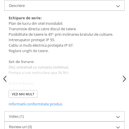
Plase si folii pentru gradinarit
Masini de sapat santuri (Trenchere)
Descriere
Alte unelte de gradinarit
Foreze pentru subtraversari
Echipamente de protectie pentru
Accesorii pentru santier
Echipare de serie:
gradina
Plan de lucru din otel inoxidabil.
Tubulatura evacuare deseuri
Transmisie directa catre discul de taiere.
Casti de protectie
Parapeti rutieri
Posibilitate de taiere la 45° prin inclinarea bratului de culisare.
Manusi de lucru
Intrerupator protejat IP 55.
Arzatoare izolatii cu gaz
Cablu si mufa electrica protejata IP 67.
Ochelari de protectie
Reglare unghi de taiere.
Electrice si Iluminat
Set de livrare:
Sisteme fotovoltaice
Disc universal cu curoana continua.
Prize & Prelungitoare
Pompa si vas recirculare apa 36 litri.
Date tehnice:
Tensiune alimentare: 230 V / 50 Hz
Putere motor: 1.5 kW
VEZI MAI MULT
Rotatii motor: 2800 rot/min
Informatii conformitate produs
Diametru disc: 250 mm
Diametru prindere disc: 25.4 mm
Lungime maxima de taiere: 760 mm
Video
(1)
Adancime de taiere la 45
°
: 66 mm
Review-uri
(0)
Adancime de taiere la 90
°
: 105 mm