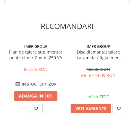
Diametru plan de lucru: 850 x 500 mm
Debit pompa de apa (IP67): 13 l/min
Capacitate vas recuperare apa: 36 l
Nivel de zgomot la operator: 86 dB
RECOMANDARI
Dimensiuni (L x l x h): 1050 x 565 x 480 mm
Greutate: 38 kg
IMER GROUP
IMER GROUP
Plan de taiere suplimentar
Disc diamantat taiere
pentru Imer Combi 250 VA
caramida / tigla Imer,
coroana sectionata
867,35 RON
468,38 RON
de la 444,09 RON
IN STOC FURNIZOR
ADAUGA IN COS
IN STOC
VEZI VARIANTE