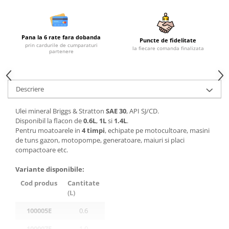
Plase si folii pentru gradinarit
Masini de sapat santuri (Trenchere)
Alte unelte de gradinarit
Foreze pentru subtraversari
Echipamente de protectie pentru
Accesorii pentru santier
Pana la 6 rate fara dobanda
gradina
Puncte de fidelitate
prin cardurile de cumparaturi
Tubulatura evacuare deseuri
la fiecare comanda finalizata
partenere
Casti de protectie
Parapeti rutieri
Manusi de lucru
Arzatoare izolatii cu gaz
Ochelari de protectie
Descriere
Electrice si Iluminat
Ulei mineral Briggs & Stratton
SAE 30
,
API SJ/CD
.
Sisteme fotovoltaice
Disponibil la flacon de
0.6L
,
1L
si
1.4L
.
Prize & Prelungitoare
Pentru moatoarele in
4 timpi
, echipate pe motocultoare, masini
de tuns gazon, motopompe, generatoare, maiuri si placi
compactoare etc.
Variante disponibile:
Cod produs
Cantitate
(L)
100005E
0.6
100007E
1.0