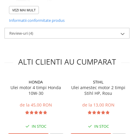
100006E
1.4
VEZI MAI MULT
Informatii conformitate produs
Review-uri
(4)
ALTI CLIENTI AU CUMPARAT
HONDA
STIHL
Ulei motor 4 timpi Honda
Ulei amestec motor 2 timpi
10W-30
Stihl HP, Rosu
de la 45,00 RON
de la 13,00 RON
IN STOC
IN STOC