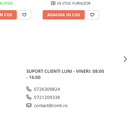
IN STOC
IN STOC FURNIZOR
N COS
ADAUGA IN COS
ADAUG
SUPORT CLIENTI
LUNI - VINERI: 08:00
- 16:00
0726309824
0721209338
contact@conti.ro