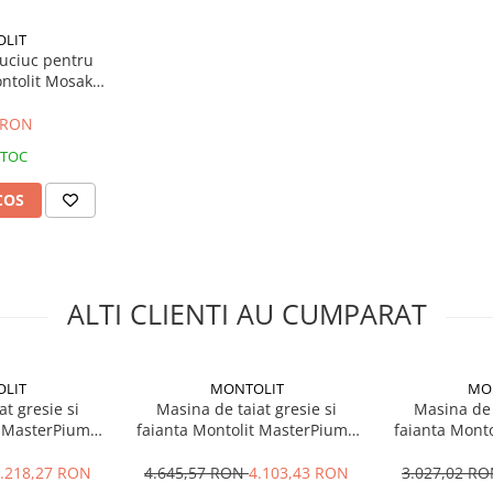
LIT
auciuc pentru
ntolit Mosakit
 RON
STOC
COS
ALTI CLIENTI AU CUMPARAT
LIT
MONTOLIT
MO
t gresie si
Masina de taiat gresie si
Masina de 
t MasterPiuma
faianta Montolit MasterPiuma
faianta Mont
. 1310 mm
125P3, Lmax. 1250 mm
93P5, L
.218,27 RON
4.645,57 RON
4.103,43 RON
3.027,02 R