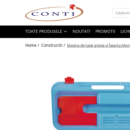
Toate Produsele
Casa si Gradina
TOATE PRODUSELE
NOUTATI
PROMOTII
LICH
Utilaje pentru gradina si accesorii
Home /
Constructii /
Masina de taiat gresie si faianta Mo
Atomizoare si Pulverizatoare
Despicatoare de lemne
Drujbe si fierastraie cu lant
Fierastraie pentru busteni
Foarfeci de gradina
Masini de tuns iarba si accesorii
Motocoase si accesorii
Motocositori
Motosape si Motocultoare
Motoburghie
Masini de batut stalpi