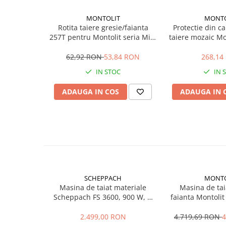
Sere si solarii
MONTOLIT
MONTO
Plase si folii pentru gradinarit
Rotita taiere gresie/faianta
Protectie din c
Alte unelte de gradinarit
257T pentru Montolit seria Mini
taiere mozaic Mo
& Master
58
Echipamente de protectie pentru
62,92 RON
53,84 RON
268,14
gradina
IN STOC
IN 
Casti de protectie
Manusi de lucru
ADAUGA IN COS
ADAUGA IN 
Ochelari de protectie
Electrice si Iluminat
Sisteme fotovoltaice
Prize & Prelungitoare
Constructii
Masini de taiat
SCHEPPACH
MONTO
Masini de taiat beton / asfalt
Masina de taiat materiale
Masina de taia
Scheppach FS 3600, 900 W, Ø
faianta Montoli
Masini de taiat gresie / faianta
200 mm
131P5, Lmax
Masini de taiat caramida
2.499,00 RON
4.719,69 RON
4
Motodebitatoare