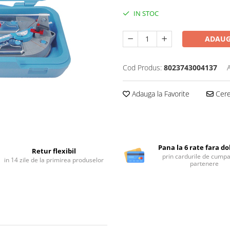
IN STOC
ADAUG
Cod Produs:
8023743004137
Adauga la Favorite
Cere 
Pana la 6 rate fara d
Retur flexibil
prin cardurile de cumpa
in 14 zile de la primirea produselor
partenere