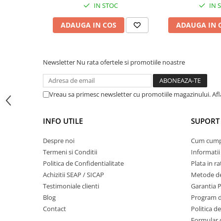
IN STOC
IN 
Masini de prelucrat fier-beton
Ghilotine
ADAUGA IN COS
ADAUGA IN 
Placi extra mari
Accesorii masini de taiat
Finisare si Prelucrare suprafete
Newsletter
Nu rata ofertele si promotiile noastre
Elicoptere pardoseala
Vibratoare beton
Vreau sa primesc newsletter cu promotiile magazinului. Af
Rigle vibrante
Scarificatoare beton
INFO UTILE
SUPORT 
Aplicatoare cu banda
Despre noi
Cum cum
Slefuitoare pereti
Termeni si Conditii
Informatii
Accesorii prelucrare suprafete
Politica de Confidentialitate
Plata in ra
Sisteme pompare
Achizitii SEAP / SICAP
Metode de
Pompe pentru zugravit si vopsit
Testimoniale clienti
Garantia 
Masini de tencuit
Blog
Program de
Pompe glet cu snec
Contact
Politica d
Formular 
Pompe spuma poliuretanica