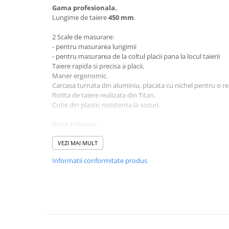
Gama profesionala.
Mobilier gradina
Lungime de taiere
450 mm
.
Depozitare gradina
Gratare si accesorii
2 Scale de masurare:
- pentru masurarea lungimii
Piscine
- pentru masurarea de la coltul placii pana la locul taierii
Echipamente curatenie
Taiere rapida si precisa a placii.
Maner ergonomic.
Aparate de spalat cu presiune
Carcasa turnata din aluminiu, placata cu nichel pentru o r
Aspiratoare
Rotita de taiere realizata din Titan.
Cutie din plastic rezistenta la socuri.
Freze de zapada
Masini de maturat
Date tehnice:
Suflante & Aspiratoare frunze
Lungime de taiere max:
450 mm
Lungime de taiere max. in diagonala:
VEZI MAI MULT
310 x 310 mm
Accesorii echipamente curatenie
Grosime de taiere max:
0-20 mm
Unelte de gradinarit
Informatii conformitate produs
Greutate:
3.7 kg
Dispozitive de imprastiat si
semanat
Unelte taiat
Lopeti pentru zapada
Roabe si carucioare