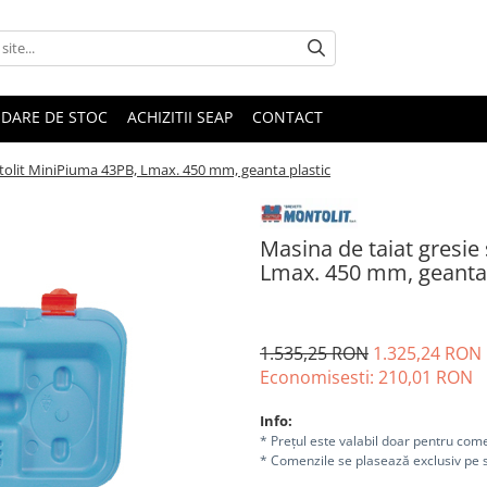
IDARE DE STOC
ACHIZITII SEAP
CONTACT
ntolit MiniPiuma 43PB, Lmax. 450 mm, geanta plastic
Masina de taiat gresie
Lmax. 450 mm, geanta 
1.535,25 RON
1.325,24 RON
Economisesti:
210,01
RON
Info:
* Prețul este valabil doar pentru come
* Comenzile se plasează exclusiv pe s