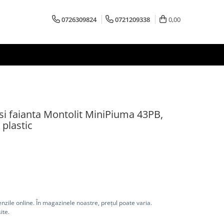
0726309824
0721209338
0,00
 si faianta Montolit MiniPiuma 43PB,
plastic
nzile online. În magazinele noastre, prețul poate varia.
ite.