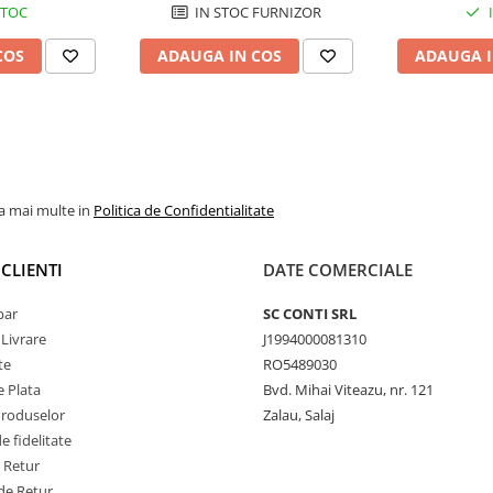
STOC
IN STOC FURNIZOR
COS
ADAUGA IN COS
ADAUGA I
la mai multe in
Politica de Confidentialitate
CLIENTI
DATE COMERCIALE
par
SC CONTI SRL
 Livrare
J1994000081310
te
RO5489030
 Plata
Bvd. Mihai Viteazu, nr. 121
Produselor
Zalau, Salaj
 fidelitate
e Retur
de Retur