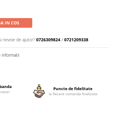
A IN COS
Ai nevoie de ajutor?
0726309824
/
0721209338
informatii
obanda
Puncte de fidelitate
raturi
la fiecare comanda finalizata