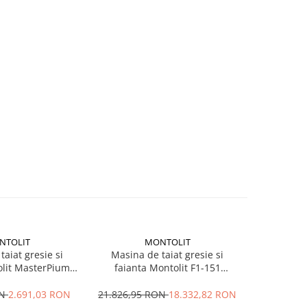
NTOLIT
MONTOLIT
taiat gresie si
Masina de taiat gresie si
Masina 
olit MasterPiuma
faianta Montolit F1-151
faianta B
max. 930 mm
Brooklyn, 230 V, 2.2 kW, Ø disc
Lm
250 mm, Lmax. 1510 mm
ON
2.691,03 RON
21.826,95 RON
18.332,82 RON
1.667,3