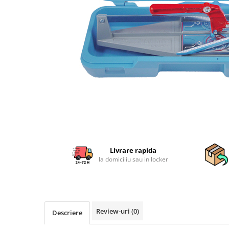
Sisteme combinate &
multifunctionale
Tocatoare de crengi si resturi
vegetale
Tractoare si Utilaje agricole
Accesorii utilaje de gradina
Articole de bucatarie
Afumatoare
Aparate de vidat
Feliatoare
Masini de framantat aluat
Masini de taitei
Livrare rapida
Masini de tocat carne
la domiciliu sau in locker
Masini de umplut carnati
Razatoare branzeturi
Storcatoare de rosii
Accesorii articole de bucatarie
Review-uri
(0)
Descriere
Gradina & Terasa