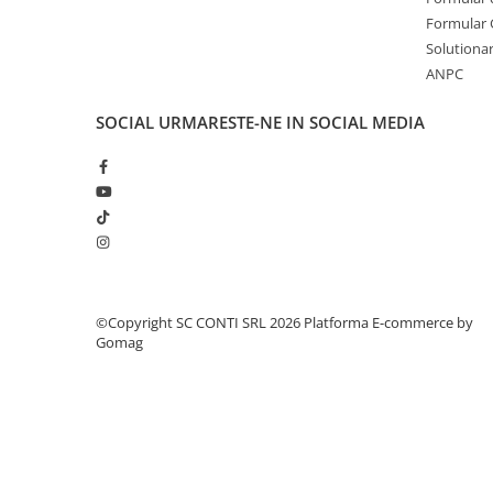
Formular 
Echipamente marcaje rutiere
Solutionare
Accesorii sisteme pompare
ANPC
Compactoare
Maiuri compactoare
SOCIAL
URMARESTE-NE IN SOCIAL MEDIA
Placi compactoare unidirectionale
Placi compactoare reversibile
Cilindri vibrocompactori
Accesorii compactoare
Betoniere si Malaxoare
Betoniere
©Copyright SC CONTI SRL 2026
Platforma E-commerce by
Malaxoare
Gomag
Accesorii betoniere
Depozitare, transport si protectie
Scari de lucru si schele
Echipamente de ridicat
Echipamente pentru transport