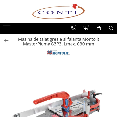
Toate Produsele
1
2
Casa si Gradina
Utilaje pentru gradina si accesorii
Masina de taiat gresie si faianta Montolit
Atomizoare si Pulverizatoare
MasterPiuma 63P3, Lmax. 630 mm
Despicatoare de lemne
Drujbe si fierastraie cu lant
Fierastraie pentru busteni
Foarfeci de gradina
Masini de tuns iarba si accesorii
Motocoase si accesorii
Motocositori
Motosape si Motocultoare
Motoburghie
Masini de batut stalpi