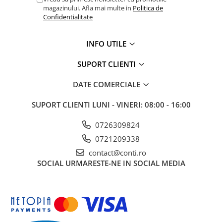
Accesorii pentru depozitare,
magazinului. Afla mai multe in
Politica de
transport
Confidentialitate
Tehnica diamantata
Masini de carotat
INFO UTILE
Masini de canelat
SUPORT CLIENTI
Carote diamantate
Discuri diamantate
DATE COMERCIALE
Freze diamantate
SUPORT CLIENTI
LUNI - VINERI: 08:00 - 16:00
Masini de sapat
Masini de sapat santuri (Trenchere)
0726309824
Foreze pentru subtraversari
0721209338
Accesorii pentru santier
contact@conti.ro
SOCIAL
URMARESTE-NE IN SOCIAL MEDIA
Tubulatura evacuare deseuri
Parapeti rutieri
Arzatoare izolatii cu gaz
Scule si unelte
Scule electrice