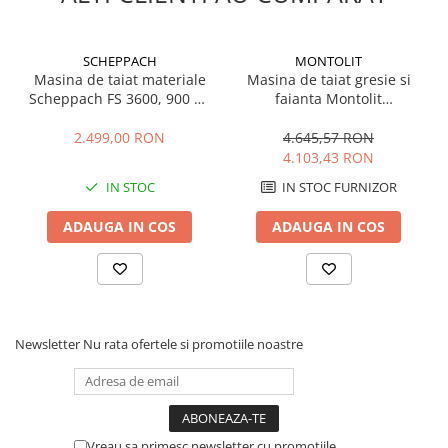
Echipamente marcaje rutiere
Accesorii sisteme pompare
SCHEPPACH
MONTOLIT
Compactoare
Masina de taiat materiale
Masina de taiat gresie si
Scheppach FS 3600, 900 W,
faianta Montolit
Maiuri compactoare
Ø 200 mm
MasterPiuma 125P3, Lmax.
Placi compactoare unidirectionale
1250 mm
2.499,00 RON
4.645,57 RON
4.103,43 RON
Placi compactoare reversibile
Cilindri vibrocompactori
IN STOC
IN STOC FURNIZOR
Accesorii compactoare
ADAUGA IN COS
ADAUGA IN COS
Betoniere si Malaxoare
Betoniere
Malaxoare
Accesorii betoniere
Newsletter
Nu rata ofertele si promotiile noastre
Depozitare, transport si protectie
Scari de lucru si schele
Echipamente de ridicat
Echipamente pentru transport
Vreau sa primesc newsletter cu promotiile