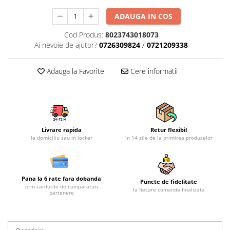
Mobilier gradina
ADAUGA IN COS
Depozitare gradina
Cod Produs:
8023743018073
Gratare si accesorii
Ai nevoie de ajutor?
0726309824
/
0721209338
Piscine
Echipamente curatenie
Adauga la Favorite
Cere informatii
Aparate de spalat cu presiune
Aspiratoare
Freze de zapada
Masini de maturat
Livrare rapida
Retur flexibil
Suflante & Aspiratoare frunze
la domiciliu sau in locker
in 14 zile de la primirea produselor
Accesorii echipamente curatenie
Unelte de gradinarit
Dispozitive de imprastiat si
Pana la 6 rate fara dobanda
Puncte de fidelitate
semanat
prin cardurile de cumparaturi
la fiecare comanda finalizata
partenere
Unelte taiat
Lopeti pentru zapada
Roabe si carucioare