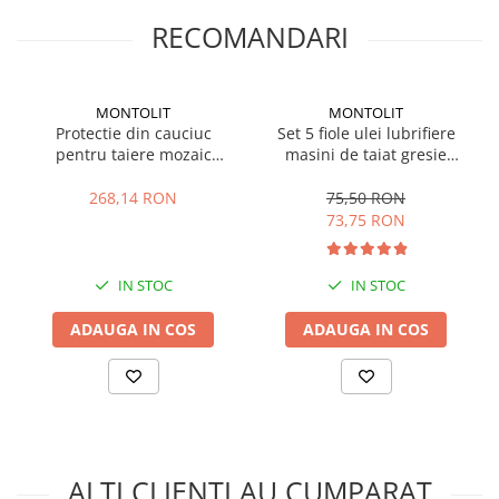
Masini de prelucrat fier-beton
RECOMANDARI
Ghilotine
Placi extra mari
Accesorii masini de taiat
MONTOLIT
MONTOLIT
Protectie din cauciuc
Set 5 fiole ulei lubrifiere
Finisare si Prelucrare suprafete
pentru taiere mozaic
masini de taiat gresie
Elicoptere pardoseala
Montolit Mosakit 58
Montolit 515-5
268,14 RON
75,50 RON
Vibratoare beton
73,75 RON
Rigle vibrante
Scarificatoare beton
IN STOC
IN STOC
Aplicatoare cu banda
Slefuitoare pereti
ADAUGA IN COS
ADAUGA IN COS
Accesorii prelucrare suprafete
Sisteme pompare
Pompe pentru zugravit si vopsit
Masini de tencuit
Pompe glet cu snec
ALTI CLIENTI AU CUMPARAT
Pompe spuma poliuretanica