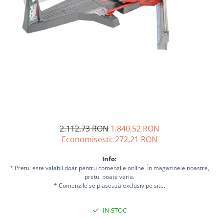
Sisteme combinate &
multifunctionale
Tocatoare de crengi si resturi
vegetale
Tractoare si Utilaje agricole
Accesorii utilaje de gradina
Articole de bucatarie
Afumatoare
Aparate de vidat
Feliatoare
Masini de framantat aluat
2.112,73 RON
1.840,52 RON
Masini de taitei
Economisesti:
272,21
RON
Masini de tocat carne
Info:
Masini de umplut carnati
* Prețul este valabil doar pentru comenzile online. În magazinele noastre,
Razatoare branzeturi
prețul poate varia.
* Comenzile se plasează exclusiv pe site.
Storcatoare de rosii
Accesorii articole de bucatarie
IN STOC
Gradina & Terasa