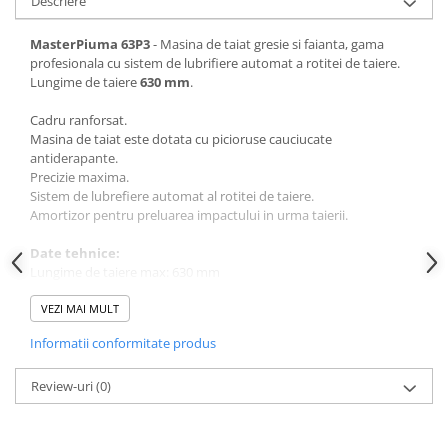
Descriere
Sere si solarii
Plase si folii pentru gradinarit
MasterPiuma 63P3
- Masina de taiat gresie si faianta, gama
profesionala cu sistem de lubrifiere automat a rotitei de taiere.
Alte unelte de gradinarit
Lungime de taiere
630 mm
.
Echipamente de protectie pentru
gradina
Cadru ranforsat.
Masina de taiat este dotata cu picioruse cauciucate
Casti de protectie
antiderapante.
Manusi de lucru
Precizie maxima.
Sistem de lubrefiere automat al rotitei de taiere.
Ochelari de protectie
Amortizor pentru preluarea impactului in urma taierii.
Electrice si Iluminat
Date tehnice:
Sisteme fotovoltaice
Lungime de taiere max: 630 mm
Prize & Prelungitoare
Lungime de taiere max. in diagonala: 440 x 440 mm
Constructii
Grosime de taiere max: 0-22 mm
VEZI MAI MULT
Greutate: 9.5 kg
Masini de taiat
Informatii conformitate produs
Masini de taiat beton / asfalt
Review-uri
(0)
Masini de taiat gresie / faianta
Masini de taiat caramida
Motodebitatoare