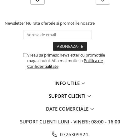
Accesorii pentru depozitare,
transport
Tehnica diamantata
Newsletter
Nu rata ofertele si promotiile noastre
Masini de carotat
Masini de canelat
Carote diamantate
Discuri diamantate
Vreau sa primesc newsletter cu promotiile
Freze diamantate
magazinului. Afla mai multe in
Politica de
Confidentialitate
Masini de sapat
Masini de sapat santuri (Trenchere)
INFO UTILE
Foreze pentru subtraversari
Accesorii pentru santier
SUPORT CLIENTI
Tubulatura evacuare deseuri
DATE COMERCIALE
Parapeti rutieri
Arzatoare izolatii cu gaz
SUPORT CLIENTI
LUNI - VINERI: 08:00 - 16:00
Scule si unelte
0726309824
Scule electrice