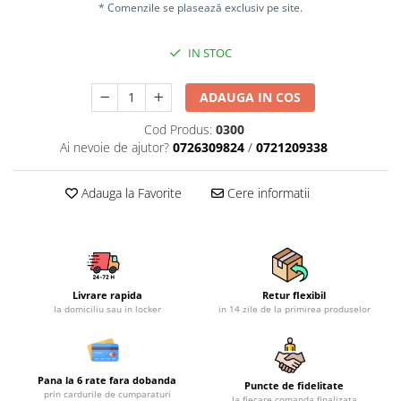
* Comenzile se plasează exclusiv pe site.
Mobilier gradina
Depozitare gradina
IN STOC
Gratare si accesorii
Piscine
ADAUGA IN COS
Echipamente curatenie
Cod Produs:
0300
Aparate de spalat cu presiune
Ai nevoie de ajutor?
0726309824
/
0721209338
Aspiratoare
Freze de zapada
Adauga la Favorite
Cere informatii
Masini de maturat
Suflante & Aspiratoare frunze
Accesorii echipamente curatenie
Unelte de gradinarit
Livrare rapida
Retur flexibil
Dispozitive de imprastiat si
la domiciliu sau in locker
in 14 zile de la primirea produselor
semanat
Unelte taiat
Lopeti pentru zapada
Pana la 6 rate fara dobanda
Puncte de fidelitate
Roabe si carucioare
prin cardurile de cumparaturi
la fiecare comanda finalizata