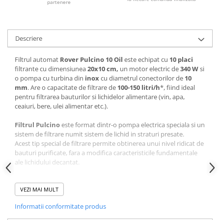
partenere
Sere si solarii
Plase si folii pentru gradinarit
Alte unelte de gradinarit
Descriere
Echipamente de protectie pentru
gradina
Filtrul automat
Rover Pulcino 10 Oil
este echipat cu
10 placi
filtrante cu dimensiunea
20x10 cm,
un motor electric de
340 W
si
Casti de protectie
o pompa cu turbina din
inox
cu diametrul conectorilor de
10
Manusi de lucru
mm
. Are o capacitate de filtrare de
100-150 litri/h
*, fiind ideal
pentru filtrarea bauturilor si lichidelor alimentare (vin, apa,
Ochelari de protectie
ceaiuri, bere, ulei alimentar etc.).
Electrice si Iluminat
Filtrul Pulcino
este format dintr-o pompa electrica speciala si un
Sisteme fotovoltaice
sistem de filtrare numit sistem de lichid in straturi presate.
Prize & Prelungitoare
Acest tip special de filtrare permite obtinerea unui nivel ridicat de
Constructii
bauturi purificate, fara a modifica caracteristicile fundamentale
ale lichidului decantat.
Masini de taiat
Masini de taiat beton / asfalt
Este deosebit de apreciat pentru filtrarea in domeniul privat, de
asemenea, in domeniul profesional, cum ar fi crame, fabrici
VEZI MAI MULT
Masini de taiat gresie / faianta
farmaceutice, laboratoare, fabrici de bere, ori de cate ori aveti
Masini de taiat caramida
Informatii conformitate produs
nevoie sa serviti o bautura filtrata sau imbuteliata limpede si fara
Motodebitatoare
nici o urma de reziduri nedorite.