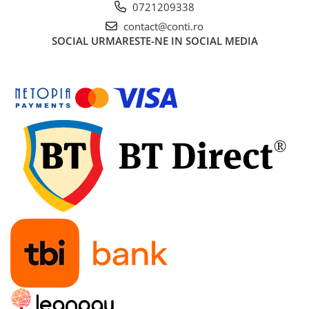
0721209338
Amestecatoare
contact@conti.ro
Ciocane demolatoare
SOCIAL
URMARESTE-NE IN SOCIAL MEDIA
Ciocane rotopercutoare
Fierastraie electrice
Masini de frezat
Masini de gaurit si insurubat
Masini de insurubat cu impact
Masini de legat fier-beton
Pistoale de vopsit
Polizoare
Rindele electrice
Slefuitoare
Suflante cu aer cald
Strunguri
Accesorii scule electrice
Scule de mana
Truse de scule universale