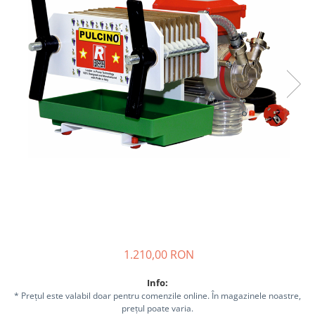
Sisteme combinate &
multifunctionale
Tocatoare de crengi si resturi
vegetale
Tractoare si Utilaje agricole
Accesorii utilaje de gradina
Articole de bucatarie
Afumatoare
Aparate de vidat
Feliatoare
Masini de framantat aluat
Masini de taitei
Masini de tocat carne
Masini de umplut carnati
Razatoare branzeturi
1.210,00 RON
Storcatoare de rosii
Info:
Accesorii articole de bucatarie
* Prețul este valabil doar pentru comenzile online. În magazinele noastre,
Gradina & Terasa
prețul poate varia.