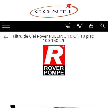
Toate Produsele
1
2
Casa si Gradina
Utilaje pentru gradina si accesorii
Filtru de ulei Rover PULCINO 10 Oil, 10 placi,
Atomizoare si Pulverizatoare
100-150 L/h
Despicatoare de lemne
Drujbe si fierastraie cu lant
Fierastraie pentru busteni
Foarfeci de gradina
Masini de tuns iarba si accesorii
Motocoase si accesorii
Motocositori
Motosape si Motocultoare
Motoburghie
Masini de batut stalpi