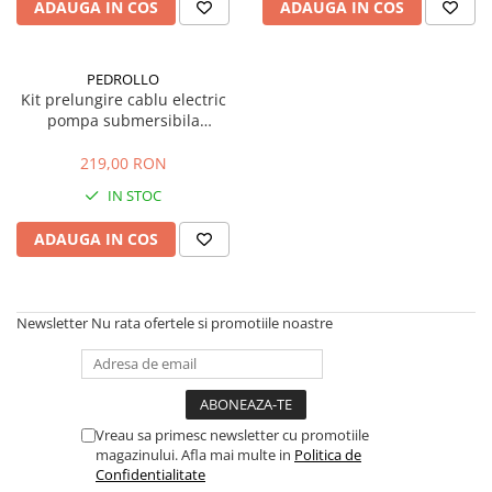
Sisteme combinate &
ADAUGA IN COS
ADAUGA IN COS
multifunctionale
Tocatoare de crengi si resturi
vegetale
PEDROLLO
Kit prelungire cablu electric
Tractoare si Utilaje agricole
pompa submersibila
Accesorii utilaje de gradina
(jonctiune) 3M GPS2, 4x6 mm
Articole de bucatarie
219,00 RON
Afumatoare
IN STOC
Aparate de vidat
ADAUGA IN COS
Feliatoare
Masini de framantat aluat
Masini de taitei
Newsletter
Nu rata ofertele si promotiile noastre
Masini de tocat carne
Masini de umplut carnati
Razatoare branzeturi
Storcatoare de rosii
Vreau sa primesc newsletter cu promotiile
Accesorii articole de bucatarie
magazinului. Afla mai multe in
Politica de
Confidentialitate
Gradina & Terasa