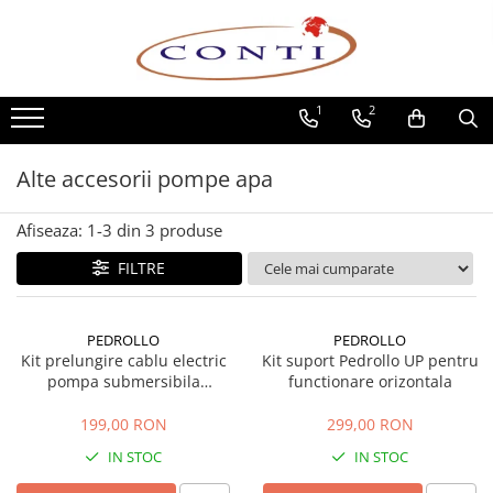
Toate Produsele
1
2
Casa si Gradina
Utilaje pentru gradina si accesorii
Alte accesorii pompe apa
Atomizoare si Pulverizatoare
Despicatoare de lemne
Afiseaza:
1-
3
din
3
produse
Drujbe si fierastraie cu lant
Fierastraie pentru busteni
FILTRE
Foarfeci de gradina
Masini de tuns iarba si accesorii
PEDROLLO
PEDROLLO
Motocoase si accesorii
Kit prelungire cablu electric
Kit suport Pedrollo UP pentru
Motocositori
pompa submersibila
functionare orizontala
(jonctiune) 3M GPS1, 4x2.5
Motosape si Motocultoare
mm
199,00 RON
299,00 RON
Motoburghie
IN STOC
IN STOC
Masini de batut stalpi