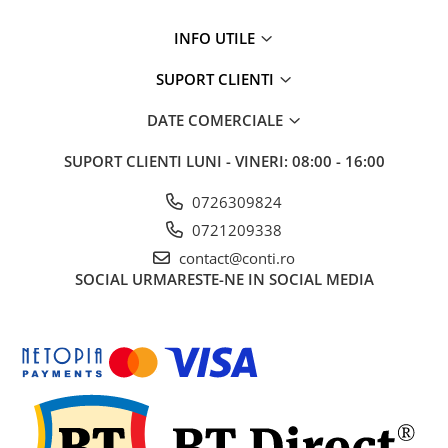
Mobilier gradina
INFO UTILE
Depozitare gradina
Gratare si accesorii
SUPORT CLIENTI
Piscine
DATE COMERCIALE
Echipamente curatenie
Aparate de spalat cu presiune
SUPORT CLIENTI
LUNI - VINERI: 08:00 - 16:00
Aspiratoare
0726309824
Freze de zapada
0721209338
Masini de maturat
contact@conti.ro
Suflante & Aspiratoare frunze
SOCIAL
URMARESTE-NE IN SOCIAL MEDIA
Accesorii echipamente curatenie
Unelte de gradinarit
Dispozitive de imprastiat si
semanat
Unelte taiat
Lopeti pentru zapada
Roabe si carucioare