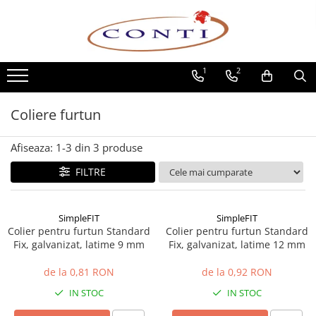
Toate Produsele
1
2
Casa si Gradina
Utilaje pentru gradina si accesorii
Coliere furtun
Atomizoare si Pulverizatoare
Despicatoare de lemne
Afiseaza:
1-
3
din
3
produse
Drujbe si fierastraie cu lant
Fierastraie pentru busteni
FILTRE
Foarfeci de gradina
Masini de tuns iarba si accesorii
SimpleFIT
SimpleFIT
Motocoase si accesorii
Colier pentru furtun Standard
Colier pentru furtun Standard
Motocositori
Fix, galvanizat, latime 9 mm
Fix, galvanizat, latime 12 mm
Motosape si Motocultoare
de la 0,81 RON
de la 0,92 RON
Motoburghie
IN STOC
IN STOC
Masini de batut stalpi