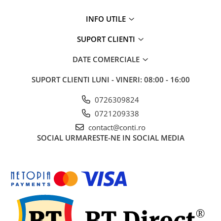
Mobilier gradina
INFO UTILE
Depozitare gradina
Gratare si accesorii
SUPORT CLIENTI
Piscine
DATE COMERCIALE
Echipamente curatenie
Aparate de spalat cu presiune
SUPORT CLIENTI
LUNI - VINERI: 08:00 - 16:00
Aspiratoare
0726309824
Freze de zapada
0721209338
Masini de maturat
contact@conti.ro
Suflante & Aspiratoare frunze
SOCIAL
URMARESTE-NE IN SOCIAL MEDIA
Accesorii echipamente curatenie
Unelte de gradinarit
Dispozitive de imprastiat si
semanat
Unelte taiat
Lopeti pentru zapada
Roabe si carucioare