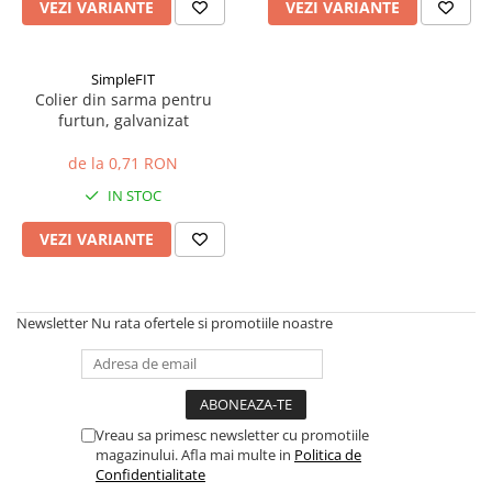
Sisteme combinate &
VEZI VARIANTE
VEZI VARIANTE
multifunctionale
Tocatoare de crengi si resturi
vegetale
SimpleFIT
Colier din sarma pentru
Tractoare si Utilaje agricole
furtun, galvanizat
Accesorii utilaje de gradina
Articole de bucatarie
de la 0,71 RON
Afumatoare
IN STOC
Aparate de vidat
VEZI VARIANTE
Feliatoare
Masini de framantat aluat
Masini de taitei
Newsletter
Nu rata ofertele si promotiile noastre
Masini de tocat carne
Masini de umplut carnati
Razatoare branzeturi
Storcatoare de rosii
Vreau sa primesc newsletter cu promotiile
Accesorii articole de bucatarie
magazinului. Afla mai multe in
Politica de
Confidentialitate
Gradina & Terasa