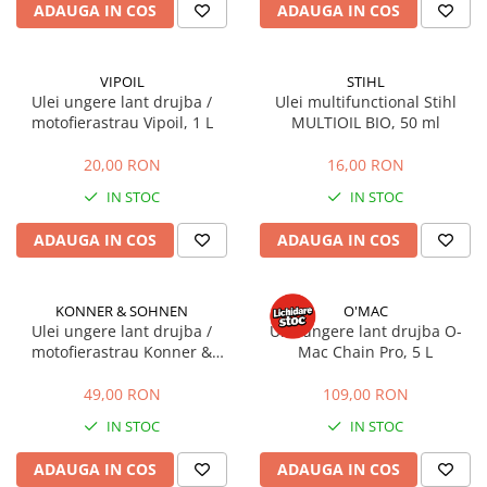
ADAUGA IN COS
ADAUGA IN COS
Mobilier gradina
Depozitare gradina
Gratare si accesorii
VIPOIL
STIHL
Ulei ungere lant drujba /
Ulei multifunctional Stihl
Piscine
motofierastrau Vipoil, 1 L
MULTIOIL BIO, 50 ml
Echipamente curatenie
20,00 RON
16,00 RON
Aparate de spalat cu presiune
Aspiratoare
IN STOC
IN STOC
Freze de zapada
ADAUGA IN COS
ADAUGA IN COS
Masini de maturat
Suflante & Aspiratoare frunze
Accesorii echipamente curatenie
KONNER & SOHNEN
O'MAC
Ulei ungere lant drujba /
Ulei ungere lant drujba O-
Unelte de gradinarit
motofierastrau Konner &
Mac Chain Pro, 5 L
Sohnen KS BAR+CHAIN OIL, 1
Dispozitive de imprastiat si
L
semanat
49,00 RON
109,00 RON
Unelte taiat
IN STOC
IN STOC
Lopeti pentru zapada
ADAUGA IN COS
ADAUGA IN COS
Roabe si carucioare