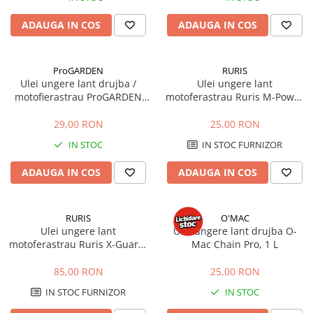
Sisteme combinate &
multifunctionale
ADAUGA IN COS
ADAUGA IN COS
Tocatoare de crengi si resturi
vegetale
Tractoare si Utilaje agricole
ProGARDEN
RURIS
Ulei ungere lant drujba /
Ulei ungere lant
Accesorii utilaje de gradina
motofierastrau ProGARDEN
motoferastrau Ruris M-Power
Articole de bucatarie
PRO-Timber-Chain, 1 L
L150, 1 L
Afumatoare
29,00 RON
25,00 RON
Aparate de vidat
IN STOC
IN STOC FURNIZOR
Feliatoare
ADAUGA IN COS
ADAUGA IN COS
Masini de framantat aluat
Masini de taitei
Masini de tocat carne
RURIS
O'MAC
Ulei ungere lant
Ulei ungere lant drujba O-
Masini de umplut carnati
motoferastrau Ruris X-Guard,
Mac Chain Pro, 1 L
Razatoare branzeturi
4 L
Storcatoare de rosii
85,00 RON
25,00 RON
Accesorii articole de bucatarie
IN STOC FURNIZOR
IN STOC
Gradina & Terasa