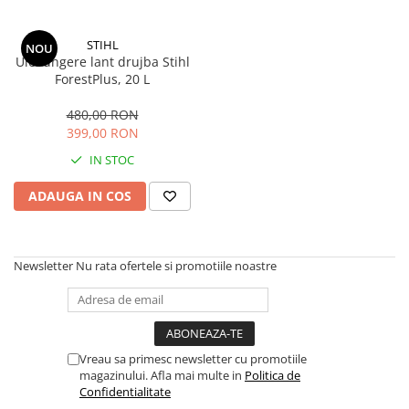
Sere si solarii
Plase si folii pentru gradinarit
STIHL
NOU
Ulei ungere lant drujba Stihl
Alte unelte de gradinarit
ForestPlus, 20 L
Echipamente de protectie pentru
gradina
480,00 RON
399,00 RON
Casti de protectie
Manusi de lucru
IN STOC
Ochelari de protectie
ADAUGA IN COS
Electrice si Iluminat
Sisteme fotovoltaice
Prize & Prelungitoare
Newsletter
Nu rata ofertele si promotiile noastre
Constructii
Masini de taiat
Masini de taiat beton / asfalt
Masini de taiat gresie / faianta
Vreau sa primesc newsletter cu promotiile
magazinului. Afla mai multe in
Politica de
Masini de taiat caramida
Confidentialitate
Motodebitatoare