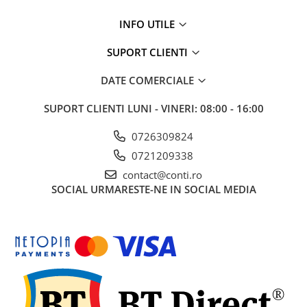
Masini de prelucrat fier-beton
INFO UTILE
Ghilotine
Placi extra mari
SUPORT CLIENTI
Accesorii masini de taiat
DATE COMERCIALE
Finisare si Prelucrare suprafete
Elicoptere pardoseala
SUPORT CLIENTI
LUNI - VINERI: 08:00 - 16:00
Vibratoare beton
0726309824
Rigle vibrante
0721209338
Scarificatoare beton
contact@conti.ro
Aplicatoare cu banda
SOCIAL
URMARESTE-NE IN SOCIAL MEDIA
Slefuitoare pereti
Accesorii prelucrare suprafete
Sisteme pompare
Pompe pentru zugravit si vopsit
Masini de tencuit
Pompe glet cu snec
Pompe spuma poliuretanica