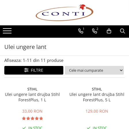
Toate Produsele
1
2
Casa si Gradina
Utilaje pentru gradina si accesorii
Ulei ungere lant
Atomizoare si Pulverizatoare
Despicatoare de lemne
Afiseaza:
1-
11
din
11
produse
Drujbe si fierastraie cu lant
Fierastraie pentru busteni
FILTRE
Foarfeci de gradina
Masini de tuns iarba si accesorii
STIHL
STIHL
Motocoase si accesorii
Ulei ungere lant drujba Stihl
Ulei ungere lant drujba Stihl
Motocositori
ForestPlus, 1 L
ForestPlus, 5 L
Motosape si Motocultoare
33,00 RON
129,00 RON
Motoburghie
Masini de batut stalpi
IN STOC
IN STOC