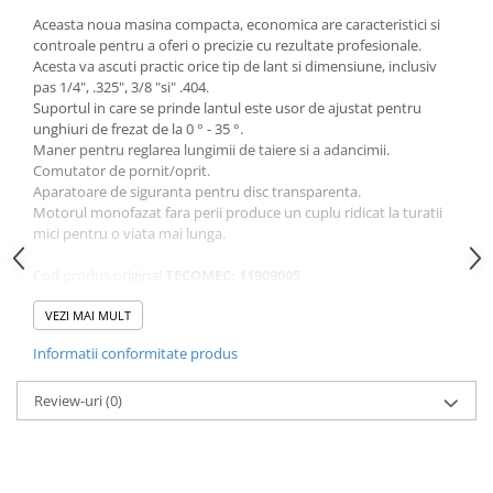
Plase si folii pentru gradinarit
Masini de sapat santuri (Trenchere)
Aceasta noua masina compacta, economica are caracteristici si
Alte unelte de gradinarit
Foreze pentru subtraversari
controale pentru a oferi o precizie cu rezultate profesionale.
Echipamente de protectie pentru
Acesta va ascuti practic orice tip de lant si dimensiune, inclusiv
Accesorii pentru santier
pas 1/4", .325", 3/8 "si" .404.
gradina
Tubulatura evacuare deseuri
Suportul in care se prinde lantul este usor de ajustat pentru
Casti de protectie
unghiuri de frezat de la 0 ° - 35 °.
Parapeti rutieri
Maner pentru reglarea lungimii de taiere si a adancimii.
Manusi de lucru
Arzatoare izolatii cu gaz
Comutator de pornit/oprit.
Ochelari de protectie
Aparatoare de siguranta pentru disc transparenta.
Electrice si Iluminat
Motorul monofazat fara perii produce un cuplu ridicat la turatii
mici pentru o viata mai lunga.
Sisteme fotovoltaice
Prize & Prelungitoare
Cod produs original
TECOMEC: 11909005
Set de livrare:
VEZI MAI MULT
Disc de ascutit pentru pas 3/8 "- 0.404"
Informatii conformitate produs
Diametru disc: 105 x 22.2 x 3.2 mm
Date tehnice:
Review-uri
(0)
Tensiune de alimentare: 230 V / 50 Hz
Putere motor: 85 W
Turatie maxima: 5.000 rpm
Dimensiuni ambalaj (L x l x h): 210 x 300 x 250 mm