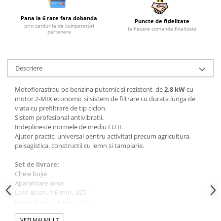
Plase si folii pentru gradinarit
Masini de sapat santuri (Trenchere)
Alte unelte de gradinarit
Foreze pentru subtraversari
Pana la 6 rate fara dobanda
Puncte de fidelitate
prin cardurile de cumparaturi
Echipamente de protectie pentru
la fiecare comanda finalizata
Accesorii pentru santier
partenere
gradina
Tubulatura evacuare deseuri
Casti de protectie
Parapeti rutieri
Manusi de lucru
Descriere
Arzatoare izolatii cu gaz
Ochelari de protectie
Motofierastrau pe benzina puternic si rezistent, de
2.8 kW
cu
Electrice si Iluminat
motor 2-MIX economic si sistem de filtrare cu durata lunga de
viata cu prefiltrare de tip ciclon.
Sisteme fotovoltaice
Sistem profesional antivibratii.
Prize & Prelungitoare
Indeplineste normele de mediu EU II.
Ajutor practic, universal pentru activitati precum agricultura,
peisagistica, constructii cu lemn si tamplarie.
Set de livrare:
Cheie bujie
Aparatoare lama
Lant 40 cm, 1.6 mm, .325"
Lama 40 cm, 1.6 mm, .325"
Manual de utilizare
VEZI MAI MULT