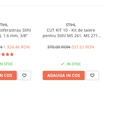
TIHL
STIHL
toferastrau Stihl
CUT KIT 10 - Kit de taiere
CUT KIT 
, 1.6 mm, 3/8"
pentru Stihl MS 261, MS 271,
pentru St
MSA 300 - 40 cm
MS 360, 
391, MSE 2
ON
1.924,46 RON
370,00 RON
337,63 RON
370,00
IN STOC
IN STOC
N COS
ADAUGA IN COS
ADAUG