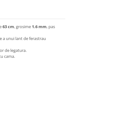
me
63 cm
, grosime
1.6 mm
, pas
re a unui lant de ferastrau
lor de legatura.
cu cama.