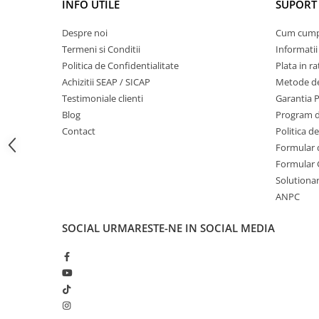
INFO UTILE
SUPORT 
Masini de prelucrat fier-beton
Despre noi
Cum cum
Ghilotine
Termeni si Conditii
Informatii
Placi extra mari
Politica de Confidentialitate
Plata in ra
Accesorii masini de taiat
Achizitii SEAP / SICAP
Metode de
Finisare si Prelucrare suprafete
Testimoniale clienti
Garantia 
Elicoptere pardoseala
Blog
Program de
Vibratoare beton
Contact
Politica d
Formular 
Rigle vibrante
Formular 
Scarificatoare beton
Solutionare
Aplicatoare cu banda
ANPC
Slefuitoare pereti
Accesorii prelucrare suprafete
SOCIAL
URMARESTE-NE IN SOCIAL MEDIA
Sisteme pompare
Pompe pentru zugravit si vopsit
Masini de tencuit
Pompe glet cu snec
Pompe spuma poliuretanica