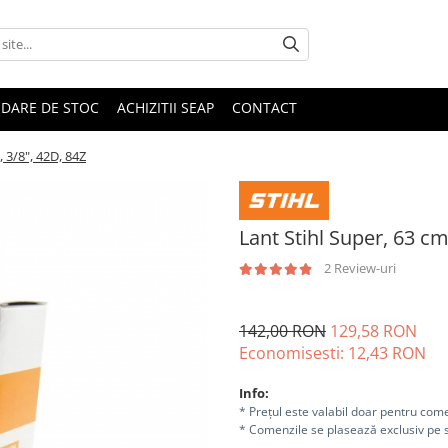
IDARE DE STOC
ACHIZITII SEAP
CONTACT
 3/8", 42D, 84Z
Lant Stihl Super, 63 cm
2 Review-uri
142,00 RON
129,58 RON
Economisesti:
12,43
RON
Info:
* Prețul este valabil doar pentru come
* Comenzile se plasează exclusiv pe s