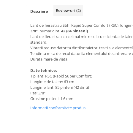
Mobilier gradina
Review-uri
(2)
Descriere
Depozitare gradina
Gratare si accesorii
Lant de fierastrau Stihl Rapid Super Comfort (RSC), lungi
Piscine
3/8"
, numar dinti
42 (84 pinteni)
.
Lant de fierastrau cu cel mai mic recul, cu eficienta de taie
Echipamente curatenie
standard.
Aparate de spalat cu presiune
Vibratii reduse datorita dintilor taietori tesiti si a elemente
Tendinta mica de recul datorita elementului de antrenare 
Aspiratoare
Durata mare de viata.
Freze de zapada
Masini de maturat
Date tehnice:
Tip lant: RSC (Rapid Super Comfort)
Suflante & Aspiratoare frunze
Lungime de taiere: 63 cm
Accesorii echipamente curatenie
Lungime lant: 85 pinteni (42 dinti)
Unelte de gradinarit
Pas: 3/8"
Grosime pinteni: 1.6 mm
Dispozitive de imprastiat si
semanat
Informatii conformitate produs
Unelte taiat
Lopeti pentru zapada
Roabe si carucioare