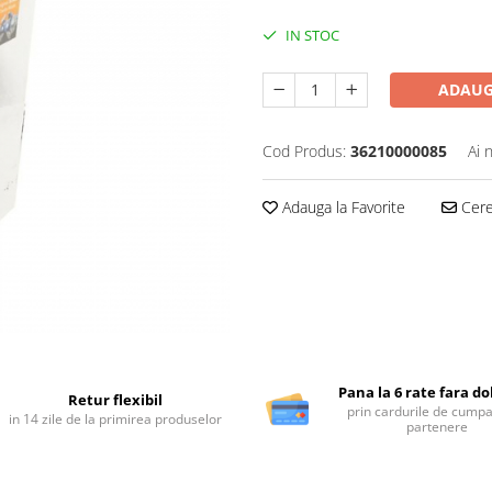
IN STOC
ADAUG
Cod Produs:
36210000085
Ai 
Adauga la Favorite
Cere 
Pana la 6 rate fara d
Retur flexibil
prin cardurile de cumpa
in 14 zile de la primirea produselor
partenere