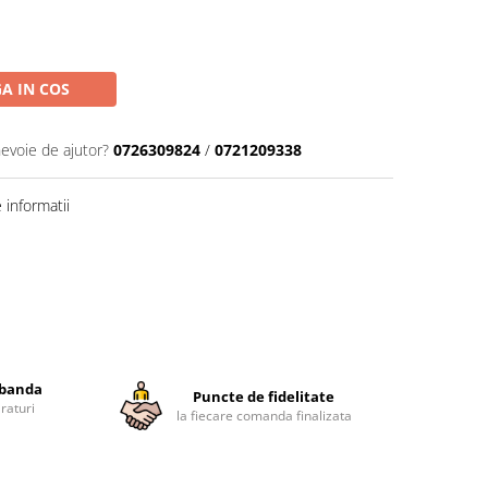
A IN COS
nevoie de ajutor?
0726309824
/
0721209338
informatii
obanda
Puncte de fidelitate
raturi
la fiecare comanda finalizata