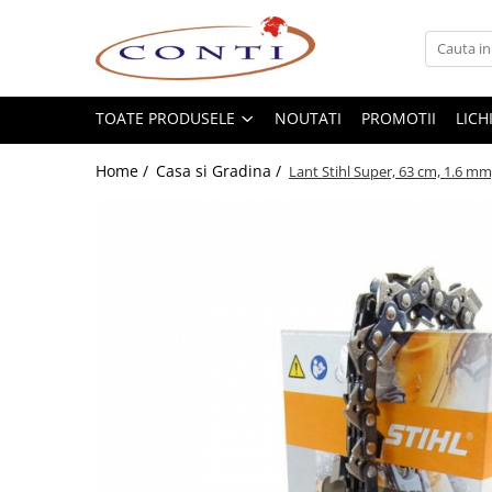
Toate Produsele
Casa si Gradina
TOATE PRODUSELE
NOUTATI
PROMOTII
LICH
Utilaje pentru gradina si accesorii
Home /
Casa si Gradina /
Lant Stihl Super, 63 cm, 1.6 mm,
Atomizoare si Pulverizatoare
Despicatoare de lemne
Drujbe si fierastraie cu lant
Fierastraie pentru busteni
Foarfeci de gradina
Masini de tuns iarba si accesorii
Motocoase si accesorii
Motocositori
Motosape si Motocultoare
Motoburghie
Masini de batut stalpi