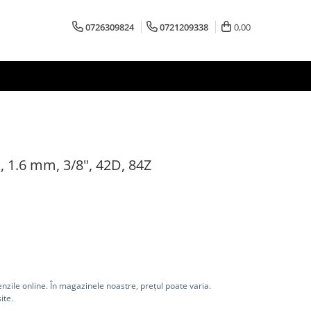
0726309824
0721209338
0,00
, 1.6 mm, 3/8", 42D, 84Z
nzile online. În magazinele noastre, prețul poate varia.
ite.