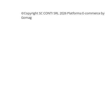
Echipamente marcaje rutiere
Accesorii sisteme pompare
©Copyright SC CONTI SRL 2026
Platforma E-commerce by
Gomag
Compactoare
Maiuri compactoare
Placi compactoare unidirectionale
Placi compactoare reversibile
Cilindri vibrocompactori
Accesorii compactoare
Betoniere si Malaxoare
Betoniere
Malaxoare
Accesorii betoniere
Depozitare, transport si protectie
Scari de lucru si schele
Echipamente de ridicat
Echipamente pentru transport