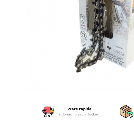
Sisteme combinate &
multifunctionale
Tocatoare de crengi si resturi
vegetale
Tractoare si Utilaje agricole
Accesorii utilaje de gradina
Articole de bucatarie
Afumatoare
Aparate de vidat
Feliatoare
Masini de framantat aluat
Masini de taitei
Masini de tocat carne
Masini de umplut carnati
Razatoare branzeturi
Livrare rapida
la domiciliu sau in locker
Storcatoare de rosii
Accesorii articole de bucatarie
Gradina & Terasa