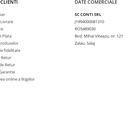
CLIENTI
DATE COMERCIALE
par
SC CONTI SRL
 Livrare
J1994000081310
te
RO5489030
 Plata
Bvd. Mihai Viteazu, nr. 121
Produselor
Zalau, Salaj
 fidelitate
e Retur
de Retur
Garantie
a online a litigiilor