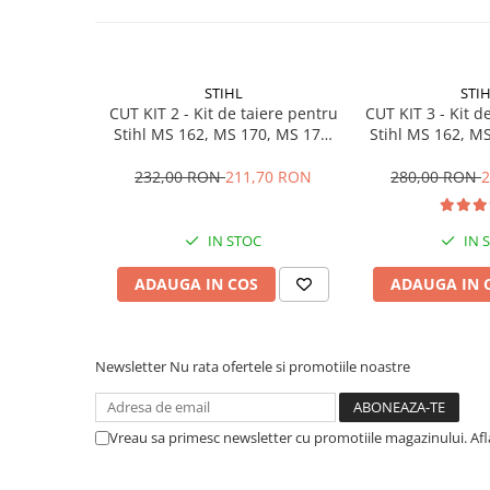
Sere si solarii
Plase si folii pentru gradinarit
Alte unelte de gradinarit
STIHL
STI
Echipamente de protectie pentru
CUT KIT 2 - Kit de taiere pentru
CUT KIT 3 - Kit d
gradina
Stihl MS 162, MS 170, MS 171,
Stihl MS 162, M
MS 172 - 30 cm
MS 172, MS 180
Casti de protectie
cm
232,00 RON
211,70 RON
280,00 RON
2
Manusi de lucru
Ochelari de protectie
IN STOC
IN 
Electrice si Iluminat
Sisteme fotovoltaice
ADAUGA IN COS
ADAUGA IN 
Prize & Prelungitoare
Constructii
Masini de taiat
Newsletter
Nu rata ofertele si promotiile noastre
Masini de taiat beton / asfalt
Masini de taiat gresie / faianta
Vreau sa primesc newsletter cu promotiile magazinului. Af
Masini de taiat caramida
Motodebitatoare