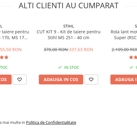
ALTI CLIENTI AU CUMPARAT
HL
STIHL
S
e taiere pentru
CUT KIT 9 - Kit de taiere pentru
Rola lant mo
S 170, MS 171,
Stihl MS 251 - 40 cm
Super (RSC)
, MS 181 - 35
55,50 RON
370,00 RON
337,63 RON
2.109,00 R
STOC
IN STOC
COS
ADAUGA IN COS
ADAUGA I
la mai multe in
Politica de Confidentialitate