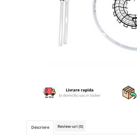
Sisteme combinate &
multifunctionale
Tocatoare de crengi si resturi
vegetale
Tractoare si Utilaje agricole
Accesorii utilaje de gradina
Articole de bucatarie
Afumatoare
Aparate de vidat
Feliatoare
Masini de framantat aluat
Masini de taitei
Livrare rapida
Masini de tocat carne
la domiciliu sau in locker
Masini de umplut carnati
Razatoare branzeturi
Storcatoare de rosii
Accesorii articole de bucatarie
Review-uri
(0)
Descriere
Gradina & Terasa