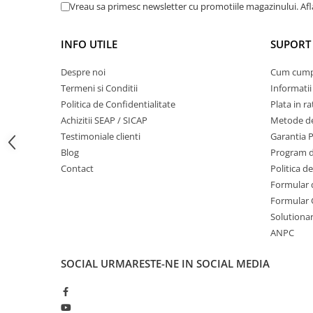
Vreau sa primesc newsletter cu promotiile magazinului. Af
Masini de prelucrat fier-beton
Ghilotine
INFO UTILE
SUPORT 
Placi extra mari
Accesorii masini de taiat
Despre noi
Cum cum
Finisare si Prelucrare suprafete
Termeni si Conditii
Informatii
Politica de Confidentialitate
Plata in ra
Elicoptere pardoseala
Achizitii SEAP / SICAP
Metode de
Vibratoare beton
Testimoniale clienti
Garantia 
Rigle vibrante
Blog
Program de
Scarificatoare beton
Contact
Politica d
Aplicatoare cu banda
Formular 
Slefuitoare pereti
Formular 
Solutionare
Accesorii prelucrare suprafete
ANPC
Sisteme pompare
Pompe pentru zugravit si vopsit
SOCIAL
URMARESTE-NE IN SOCIAL MEDIA
Masini de tencuit
Pompe glet cu snec
Pompe spuma poliuretanica