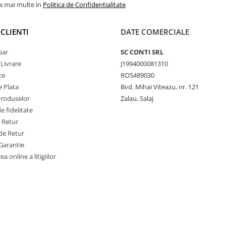
la mai multe in
Politica de Confidentialitate
CLIENTI
DATE COMERCIALE
par
SC CONTI SRL
 Livrare
J1994000081310
te
RO5489030
 Plata
Bvd. Mihai Viteazu, nr. 121
Produselor
Zalau, Salaj
 fidelitate
e Retur
de Retur
Garantie
a online a litigiilor