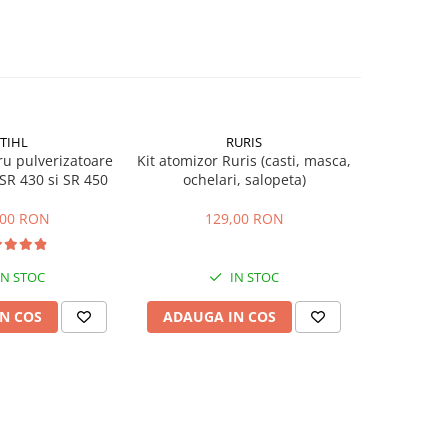
TIHL
RURIS
u pulverizatoare
Kit atomizor Ruris (casti, masca,
Kit univers
 SR 430 si SR 450
ochelari, salopeta)
,00 RON
129,00 RON
IN STOC
IN STOC
N COS
ADAUGA IN COS
ADAUG