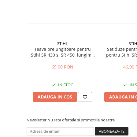
Sere si solarii
Plase si folii pentru gradinarit
Alte unelte de gradinarit
Echipamente de protectie pentru
gradina
STIHL
STI
Casti de protectie
Teava prelungitoare pentru
Set duze pent
Manusi de lucru
Stihl SR 430 si SR 450, lungime
pentru Stihl S
33 cm
Ochelari de protectie
69,00 RON
46,00
Electrice si Iluminat
Sisteme fotovoltaice
IN STOC
IN 
Prize & Prelungitoare
Constructii
ADAUGA IN COS
ADAUGA IN 
Masini de taiat
Masini de taiat beton / asfalt
Masini de taiat gresie / faianta
Newsletter
Nu rata ofertele si promotiile noastre
Masini de taiat caramida
Motodebitatoare