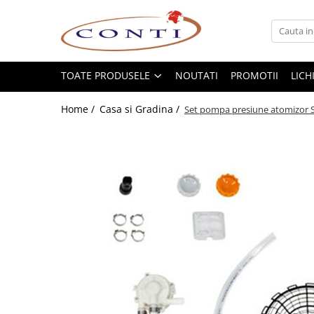
Toate Produsele
Casa si Gradina
TOATE PRODUSELE
NOUTATI
PROMOTII
LICH
Utilaje pentru gradina si accesorii
Home /
Casa si Gradina /
Set pompa presiune atomizor S
Atomizoare si Pulverizatoare
Despicatoare de lemne
Drujbe si fierastraie cu lant
Fierastraie pentru busteni
Foarfeci de gradina
Masini de tuns iarba si accesorii
Motocoase si accesorii
Motocositori
Motosape si Motocultoare
Motoburghie
Masini de batut stalpi