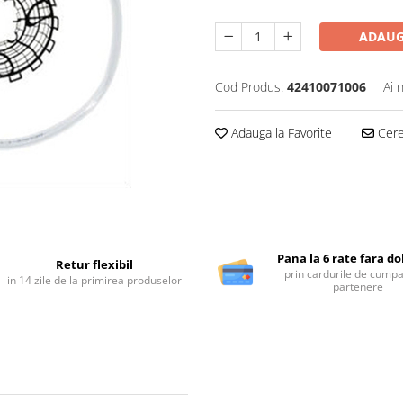
ADAUG
Cod Produs:
42410071006
Ai 
Adauga la Favorite
Cere 
Pana la 6 rate fara d
Retur flexibil
prin cardurile de cumpa
in 14 zile de la primirea produselor
partenere