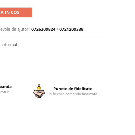
A IN COS
nevoie de ajutor?
0726309824
/
0721209338
informatii
obanda
Puncte de fidelitate
raturi
la fiecare comanda finalizata