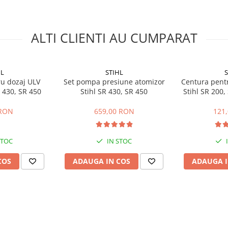
ALTI CLIENTI AU CUMPARAT
HL
STIHL
S
ru dozaj ULV
Set pompa presiune atomizor
Centura pentr
R 430, SR 450
Stihl SR 430, SR 450
Stihl SR 200,
 RON
659,00 RON
121
STOC
IN STOC
COS
ADAUGA IN COS
ADAUGA I