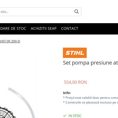
IDARE DE STOC
ACHIZITII SEAP
CONTACT
tihl SR 200-D
Set pompa presiune at
554,00 RON
Info:
* Prețul este valabil doar pentru come
* Comenzile se plasează exclusiv pe s
IN STOC