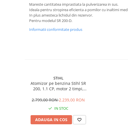
Mareste cantitatea imprastiata la pulverizarea in sus.
Mobilier gradina
Ideala pentru stropirea eficienta a pomilor cu inaltimi medii
Depozitare gradina
In plus amesteca lichidul din rezervor.
Gratare si accesorii
Pentru modelul SR 200-D.
Piscine
Informatii conformitate produs
Echipamente curatenie
Aparate de spalat cu presiune
Aspiratoare
Freze de zapada
Masini de maturat
Suflante & Aspiratoare frunze
STIHL
Accesorii echipamente curatenie
Atomizor pe benzina Stihl SR
200, 1.1 CP, motor 2 timpi,
Unelte de gradinarit
rezervor solutie 10 L, distanta
Dispozitive de imprastiat si
pulverizare 9 m
2.799,00 RON
2.239,00 RON
semanat
IN STOC
Unelte taiat
Lopeti pentru zapada
ADAUGA IN COS
Roabe si carucioare