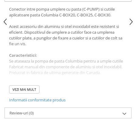
Plase si folii pentru gradinarit
Masini de sapat santuri (Trenchere)
Conector intre pompa umplere cu pasta (C-PUMP) si cutiile
Alte unelte de gradinarit
Foreze pentru subtraversari
aplicatoare pasta Columbia C-BOX20, C-BOX25, C-BOX30.
Echipamente de protectie pentru
Accesorii pentru santier
gradina
Acest accesoriu din aluminiu si otel inoxidabil este rezistent si
Tubulatura evacuare deseuri
eficient. Dispozitivul de umplere a cutiilor face ca umplerea
Casti de protectie
Parapeti rutieri
cutiilor plate, a pungilor de fixare a cuielor si a cutiilor de colt sa
Manusi de lucru
fie un vis.
Arzatoare izolatii cu gaz
Ochelari de protectie
Caracteristici:
Electrice si Iluminat
Se ataseaza la pompa de pasta Columbia pentru a umple cutiile
Fabricat manual din componente de aluminiu si otel inoxidabil.
Sisteme fotovoltaice
Prelucrat in fabrica de ultima generatie din Canada.
Prize & Prelungitoare
VEZI MAI MULT
Informatii conformitate produs
Review-uri
(0)