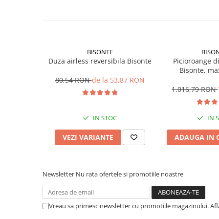
Sere si solarii
Plase si folii pentru gradinarit
Alte unelte de gradinarit
Echipamente de protectie pentru
BISONTE
BISO
gradina
Duza airless reversibila Bisonte
Picioroange d
Bisonte, ma
Casti de protectie
80,54 RON
de la 53,87 RON
Manusi de lucru
1.016,79 RON
Ochelari de protectie
Electrice si Iluminat
IN STOC
IN 
Sisteme fotovoltaice
VEZI VARIANTE
ADAUGA IN 
Prize & Prelungitoare
Constructii
Masini de taiat
Newsletter
Nu rata ofertele si promotiile noastre
Masini de taiat beton / asfalt
Masini de taiat gresie / faianta
Masini de taiat caramida
Vreau sa primesc newsletter cu promotiile magazinului. Af
Motodebitatoare