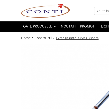
Toate Produsele
Casa si Gradina
TOATE PRODUSELE
NOUTATI
PROMOTII
LICH
Utilaje pentru gradina si accesorii
Home /
Constructii /
Extensie pistol airless Bisonte
Atomizoare si Pulverizatoare
Despicatoare de lemne
Drujbe si fierastraie cu lant
Fierastraie pentru busteni
Foarfeci de gradina
Masini de tuns iarba si accesorii
Motocoase si accesorii
Motocositori
Motosape si Motocultoare
Motoburghie
Masini de batut stalpi