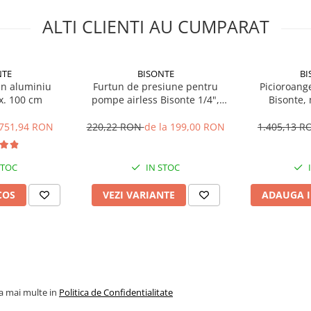
ALTI CLIENTI AU CUMPARAT
NTE
BISONTE
BI
in aluminiu
Furtun de presiune pentru
Picioroang
x. 100 cm
pompe airless Bisonte 1/4",
Bisonte,
max. 280 bar
751,94 RON
220,22 RON
de la 199,00 RON
1.405,13 
STOC
IN STOC
COS
VEZI VARIANTE
ADAUGA I
la mai multe in
Politica de Confidentialitate