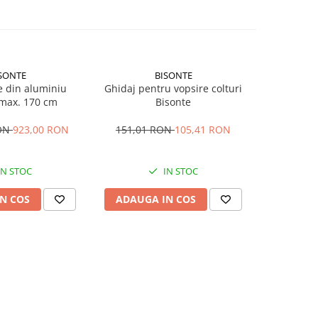
SONTE
BISONTE
e din aluminiu
Ghidaj pentru vopsire colturi
Pistol air
 max. 170 cm
Bisonte
filtru inte
RON
923,00 RON
151,01 RON
105,41 RON
480,21
IN STOC
IN STOC
IN
N COS
ADAUGA IN COS
ADAUG