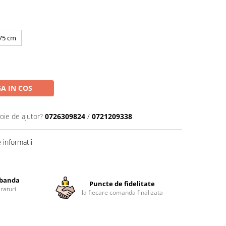
75 cm
A IN COS
oie de ajutor?
0726309824
/
0721209338
informatii
obanda
Puncte de fidelitate
raturi
la fiecare comanda finalizata