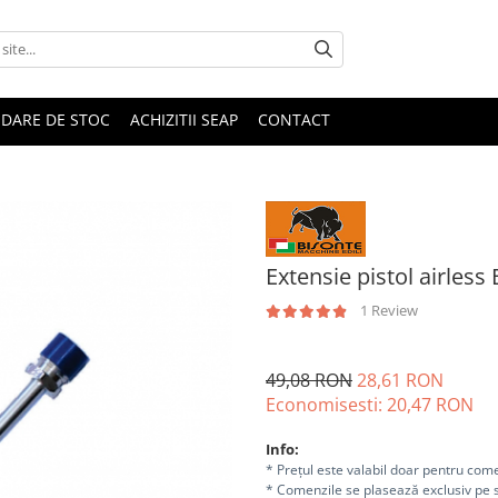
IDARE DE STOC
ACHIZITII SEAP
CONTACT
Extensie pistol airless
1 Review
49,08 RON
28,61 RON
Economisesti:
20,47
RON
Info:
* Prețul este valabil doar pentru come
* Comenzile se plasează exclusiv pe s