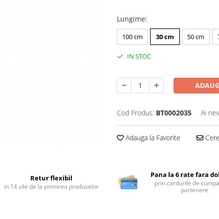
Lungime
:
100 cm
30 cm
50 cm
IN STOC
ADAUG
Cod Produs:
BT0002035
Ai nev
Adauga la Favorite
Cere 
Pana la 6 rate fara d
Retur flexibil
prin cardurile de cumpa
in 14 zile de la primirea produselor
partenere