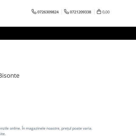
0726309824
0721209338
0,00
 Bisonte
nzile online. În magazinele noastre, prețul poate varia.
ite.