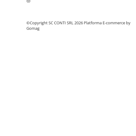
Echipamente marcaje rutiere
Accesorii sisteme pompare
©Copyright SC CONTI SRL 2026
Platforma E-commerce by
Compactoare
Gomag
Maiuri compactoare
Placi compactoare unidirectionale
Placi compactoare reversibile
Cilindri vibrocompactori
Accesorii compactoare
Betoniere si Malaxoare
Betoniere
Malaxoare
Accesorii betoniere
Depozitare, transport si protectie
Scari de lucru si schele
Echipamente de ridicat
Echipamente pentru transport