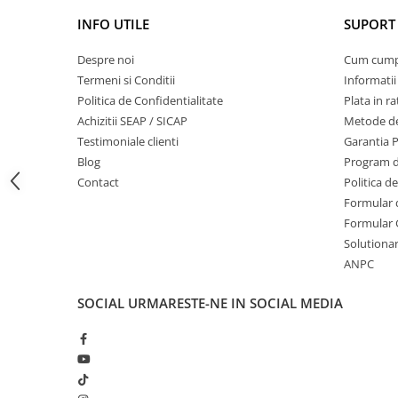
Masini de prelucrat fier-beton
INFO UTILE
SUPORT 
Ghilotine
Despre noi
Cum cum
Placi extra mari
Termeni si Conditii
Informatii
Accesorii masini de taiat
Politica de Confidentialitate
Plata in ra
Finisare si Prelucrare suprafete
Achizitii SEAP / SICAP
Metode de
Elicoptere pardoseala
Testimoniale clienti
Garantia 
Vibratoare beton
Blog
Program de
Contact
Politica d
Rigle vibrante
Formular 
Scarificatoare beton
Formular 
Aplicatoare cu banda
Solutionare
Slefuitoare pereti
ANPC
Accesorii prelucrare suprafete
Sisteme pompare
SOCIAL
URMARESTE-NE IN SOCIAL MEDIA
Pompe pentru zugravit si vopsit
Masini de tencuit
Pompe glet cu snec
Pompe spuma poliuretanica