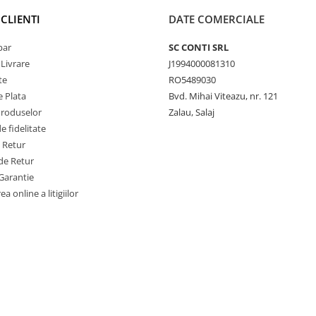
CLIENTI
DATE COMERCIALE
par
SC CONTI SRL
 Livrare
J1994000081310
te
RO5489030
 Plata
Bvd. Mihai Viteazu, nr. 121
Produselor
Zalau, Salaj
 fidelitate
e Retur
de Retur
Garantie
a online a litigiilor