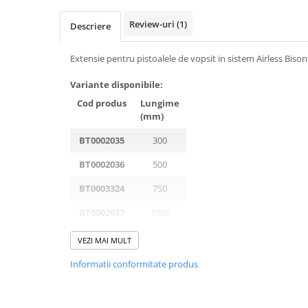
Mobilier gradina
Review-uri
(1)
Descriere
Depozitare gradina
Gratare si accesorii
Extensie pentru pistoalele de vopsit in sistem Airless Bison
Piscine
Variante disponibile:
Echipamente curatenie
Cod produs
Lungime
Aparate de spalat cu presiune
(mm)
Aspiratoare
BT0002035
300
Freze de zapada
Masini de maturat
BT0002036
500
Suflante & Aspiratoare frunze
BT0003324
750
Accesorii echipamente curatenie
BT0002037
1000
Unelte de gradinarit
Dispozitive de imprastiat si
VEZI MAI MULT
semanat
Informatii conformitate produs
Unelte taiat
Lopeti pentru zapada
Roabe si carucioare