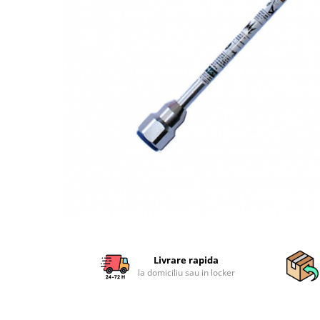
Sisteme combinate &
multifunctionale
Tocatoare de crengi si resturi
vegetale
Tractoare si Utilaje agricole
Accesorii utilaje de gradina
Articole de bucatarie
Afumatoare
Aparate de vidat
Feliatoare
Masini de framantat aluat
Masini de taitei
Masini de tocat carne
Masini de umplut carnati
Razatoare branzeturi
Livrare rapida
la domiciliu sau in locker
Storcatoare de rosii
Accesorii articole de bucatarie
Gradina & Terasa