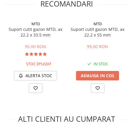
RECOMANDARI
Masini de prelucrat fier-beton
Ghilotine
Placi extra mari
MTD
MTD
Suport cutit gazon MTD, ax
Suport cutit gazon MTD, ax
Accesorii masini de taiat
22.2 x 33.5 mm
22.2 x 55 mm
Finisare si Prelucrare suprafete
Elicoptere pardoseala
95,00 RON
99,00 RON
Vibratoare beton
Rigle vibrante
STOC EPUIZAT
IN STOC
Scarificatoare beton
ALERTA STOC
ADAUGA IN COS
Aplicatoare cu banda
Slefuitoare pereti
Accesorii prelucrare suprafete
Sisteme pompare
Pompe pentru zugravit si vopsit
ALTI CLIENTI AU CUMPARAT
Masini de tencuit
Pompe glet cu snec
Pompe spuma poliuretanica