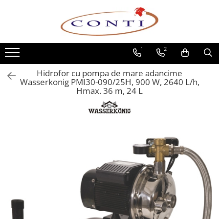
Toate Produsele
1
2
Casa si Gradina
Utilaje pentru gradina si accesorii
Hidrofor cu pompa de mare adancime
Atomizoare si Pulverizatoare
Wasserkonig PMI30-090/25H, 900 W, 2640 L/h,
Hmax. 36 m, 24 L
Despicatoare de lemne
Drujbe si fierastraie cu lant
Fierastraie pentru busteni
Foarfeci de gradina
Masini de tuns iarba si accesorii
Motocoase si accesorii
Motocositori
Motosape si Motocultoare
Motoburghie
Masini de batut stalpi