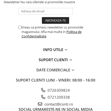
Infasurare stator: Cupru
Newsletter
Nu rata ofertele si promotiile noastre
Greutate: 21.3 kg
Echipamente marcaje rutiere
Accesorii sisteme pompare
Compactoare
Maiuri compactoare
Vreau sa primesc newsletter cu promotiile
magazinului. Afla mai multe in
Politica de
Placi compactoare unidirectionale
Confidentialitate
Placi compactoare reversibile
Cilindri vibrocompactori
INFO UTILE
Accesorii compactoare
Betoniere si Malaxoare
SUPORT CLIENTI
Betoniere
DATE COMERCIALE
Malaxoare
Accesorii betoniere
SUPORT CLIENTI
LUNI - VINERI: 08:00 - 16:00
Depozitare, transport si protectie
0726309824
Scari de lucru si schele
0721209338
Echipamente de ridicat
contact@conti.ro
Echipamente pentru transport
SOCIAL
URMARESTE-NE IN SOCIAL MEDIA