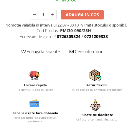
IN STOC
Mobilier gradina
Depozitare gradina
ADAUGA IN COS
Gratare si accesorii
Promotie valabila in intervalul 22.07 - 30.10 in limita stocului disponibil.
Piscine
Cod Produs:
PMI30-090/25H
Ai nevoie de ajutor?
0726309824
/
0721209338
Echipamente curatenie
Aparate de spalat cu presiune
Adauga la Favorite
Cere informatii
Aspiratoare
Freze de zapada
Masini de maturat
Suflante & Aspiratoare frunze
Accesorii echipamente curatenie
Livrare rapida
Retur flexibil
la domiciliu sau in locker
in 14 zile de la primirea produselor
Unelte de gradinarit
Dispozitive de imprastiat si
semanat
Pana la 6 rate fara dobanda
Unelte taiat
Puncte de fidelitate
prin cardurile de cumparaturi
la fiecare comanda finalizata
partenere
Lopeti pentru zapada
Roabe si carucioare