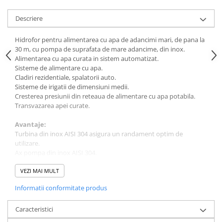
Sere si solarii
Descriere
Plase si folii pentru gradinarit
Alte unelte de gradinarit
Hidrofor pentru alimentarea cu apa de adancimi mari, de pana la
Echipamente de protectie pentru
30 m, cu pompa de suprafata de mare adancime, din inox.
gradina
Alimentarea cu apa curata in sistem automatizat.
Sisteme de alimentare cu apa.
Casti de protectie
Cladiri rezidentiale, spalatorii auto.
Manusi de lucru
Sisteme de irigatii de dimensiuni medii.
Cresterea presiunii din reteaua de alimentare cu apa potabila.
Ochelari de protectie
Transvazarea apei curate.
Electrice si Iluminat
Avantaje:
Sisteme fotovoltaice
Turbina din inox AISI 304 asigura un randament optim de
Prize & Prelungitoare
utilizare.
Constructii
Ax pompa din inox AISI 304.
Infasurare stator din cupru.
Masini de taiat
Corp pompa din inox.
VEZI MAI MULT
Masini de taiat beton / asfalt
Pompa de adancime.
Informatii conformitate produs
Masini de taiat gresie / faianta
Set livrare:
Masini de taiat caramida
Ejector
Caracteristici
Racord 5 cai din alama
Motodebitatoare