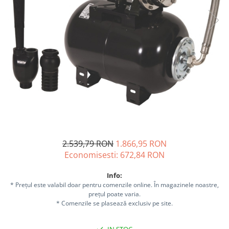
Sisteme combinate &
multifunctionale
Tocatoare de crengi si resturi
vegetale
Tractoare si Utilaje agricole
Accesorii utilaje de gradina
Articole de bucatarie
Afumatoare
Aparate de vidat
Feliatoare
Masini de framantat aluat
2.539,79 RON
1.866,95 RON
Masini de taitei
Economisesti:
672,84
RON
Masini de tocat carne
Masini de umplut carnati
Info:
Razatoare branzeturi
* Prețul este valabil doar pentru comenzile online. În magazinele noastre,
prețul poate varia.
Storcatoare de rosii
* Comenzile se plasează exclusiv pe site.
Accesorii articole de bucatarie
Gradina & Terasa