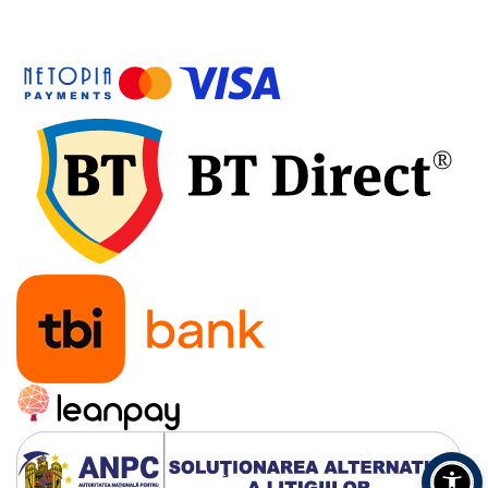
Accesorii pentru depozitare,
transport
Tehnica diamantata
Masini de carotat
Masini de canelat
Carote diamantate
Discuri diamantate
Freze diamantate
Masini de sapat
Masini de sapat santuri (Trenchere)
Foreze pentru subtraversari
Accesorii pentru santier
Tubulatura evacuare deseuri
Parapeti rutieri
Arzatoare izolatii cu gaz
Scule si unelte
Scule electrice