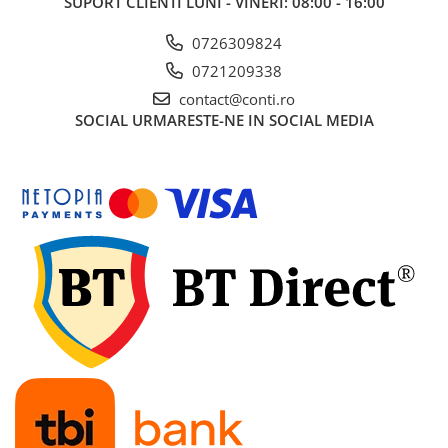
SUPORT CLIENTI
LUNI - VINERI: 08:00 - 16:00
Gletiere
Scule prelucrare placi ceramice
0726309824
Motoare
0721209338
Motoare termice
contact@conti.ro
SOCIAL
URMARESTE-NE IN SOCIAL MEDIA
Generatoare de curent
Generatoare digitale/Inverter
Generatoare uz general
Generatoare de curent continuu
Generatoare insonorizate
Generatoare pentru sudura
Automatizari generatoare
Incarcatoare portabile
Statii de incarcare portabile
Statii de incarcare de mare putere
Baterii LiFePO4 (litiu-fosfat de fier)
Turnuri de lumina