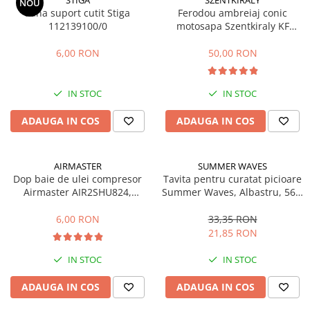
STIGA
SZENTKIRALY
NOU
Pana suport cutit Stiga
Ferodou ambreiaj conic
Echipamente marcaje rutiere
112139100/0
motosapa Szentkiraly KF
Accesorii sisteme pompare
(model mic)
6,00 RON
50,00 RON
Compactoare
Maiuri compactoare
Placi compactoare unidirectionale
IN STOC
IN STOC
Placi compactoare reversibile
ADAUGA IN COS
ADAUGA IN COS
Cilindri vibrocompactori
Accesorii compactoare
Betoniere si Malaxoare
AIRMASTER
SUMMER WAVES
Dop baie de ulei compresor
Tavita pentru curatat picioare
Betoniere
Airmaster AIR2SHU824,
Summer Waves, Albastru, 56 x
Malaxoare
AIR2SHU850, 210/24, 210/50
52 x 8.9 cm
6,00 RON
33,35 RON
Accesorii betoniere
21,85 RON
Depozitare, transport si protectie
IN STOC
IN STOC
Scari de lucru si schele
Echipamente de ridicat
ADAUGA IN COS
ADAUGA IN COS
Echipamente pentru transport