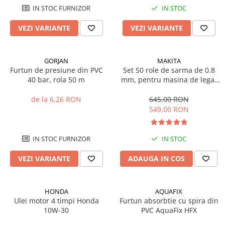
Sisteme combinate &
IN STOC FURNIZOR
IN STOC
multifunctionale
Tocatoare de crengi si resturi
VEZI VARIANTE
VEZI VARIANTE
vegetale
Tractoare si Utilaje agricole
Accesorii utilaje de gradina
GORJAN
MAKITA
Furtun de presiune din PVC
Set 50 role de sarma de 0.8
Articole de bucatarie
40 bar, rola 50 m
mm, pentru masina de legat
Afumatoare
fier-beton Makita DTR180
de la 6,26 RON
645,00 RON
Aparate de vidat
549,00 RON
Feliatoare
Masini de framantat aluat
IN STOC FURNIZOR
IN STOC
Masini de taitei
Masini de tocat carne
VEZI VARIANTE
ADAUGA IN COS
Masini de umplut carnati
Razatoare branzeturi
HONDA
AQUAFIX
Storcatoare de rosii
Ulei motor 4 timpi Honda
Furtun absorbtie cu spira din
Accesorii articole de bucatarie
10W-30
PVC AquaFix HFX
Gradina & Terasa