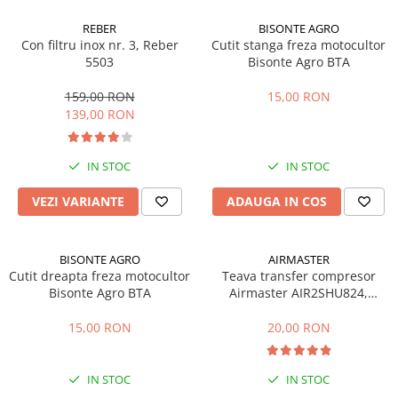
Accesorii pentru depozitare,
transport
REBER
BISONTE AGRO
Con filtru inox nr. 3, Reber
Cutit stanga freza motocultor
Tehnica diamantata
5503
Bisonte Agro BTA
Masini de carotat
159,00 RON
15,00 RON
Masini de canelat
139,00 RON
Carote diamantate
Discuri diamantate
IN STOC
IN STOC
Freze diamantate
Masini de sapat
VEZI VARIANTE
ADAUGA IN COS
Masini de sapat santuri (Trenchere)
Foreze pentru subtraversari
BISONTE AGRO
AIRMASTER
Accesorii pentru santier
Cutit dreapta freza motocultor
Teava transfer compresor
Tubulatura evacuare deseuri
Bisonte Agro BTA
Airmaster AIR2SHU824,
AIR2SHU850
Parapeti rutieri
15,00 RON
20,00 RON
Arzatoare izolatii cu gaz
Scule si unelte
IN STOC
IN STOC
Scule electrice