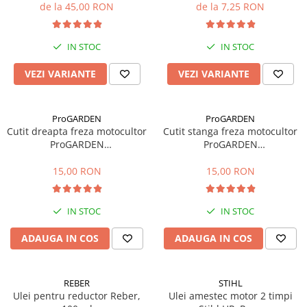
de la 45,00 RON
de la 7,25 RON
Mobilier gradina
Depozitare gradina
IN STOC
IN STOC
Gratare si accesorii
Piscine
VEZI VARIANTE
VEZI VARIANTE
Echipamente curatenie
Aparate de spalat cu presiune
ProGARDEN
ProGARDEN
Aspiratoare
Cutit dreapta freza motocultor
Cutit stanga freza motocultor
Freze de zapada
ProGARDEN
ProGARDEN
HS1100A/1100B/1100D, 230 x
HS1100A/1100B/1100D, 230 x
Masini de maturat
40 mm, prindere 70 x 11 mm
40 mm, prindere 70 x 11 mm
15,00 RON
15,00 RON
Suflante & Aspiratoare frunze
Accesorii echipamente curatenie
IN STOC
IN STOC
Unelte de gradinarit
Dispozitive de imprastiat si
ADAUGA IN COS
ADAUGA IN COS
semanat
Unelte taiat
REBER
STIHL
Lopeti pentru zapada
Ulei pentru reductor Reber,
Ulei amestec motor 2 timpi
Roabe si carucioare