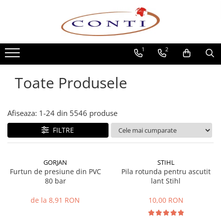
Toate Produsele
1
2
Casa si Gradina
Utilaje pentru gradina si accesorii
Toate Produsele
Atomizoare si Pulverizatoare
Despicatoare de lemne
Drujbe si fierastraie cu lant
Afiseaza:
1-
24
din
5546
produse
Fierastraie pentru busteni
FILTRE
Foarfeci de gradina
Masini de tuns iarba si accesorii
Motocoase si accesorii
GORJAN
STIHL
Motocositori
Furtun de presiune din PVC
Pila rotunda pentru ascutit
80 bar
lant Stihl
Motosape si Motocultoare
Motoburghie
de la 8,91 RON
10,00 RON
Masini de batut stalpi