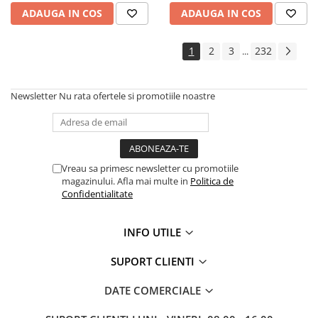
Amestecatoare
ADAUGA IN COS
ADAUGA IN COS
Ciocane demolatoare
Ciocane rotopercutoare
1
2
3
232
...
Fierastraie electrice
Masini de frezat
Newsletter
Nu rata ofertele si promotiile noastre
Masini de gaurit si insurubat
Masini de insurubat cu impact
Masini de legat fier-beton
Pistoale de vopsit
Vreau sa primesc newsletter cu promotiile
Polizoare
magazinului. Afla mai multe in
Politica de
Confidentialitate
Rindele electrice
Slefuitoare
INFO UTILE
Suflante cu aer cald
Strunguri
SUPORT CLIENTI
Accesorii scule electrice
Scule de mana
DATE COMERCIALE
Truse de scule universale