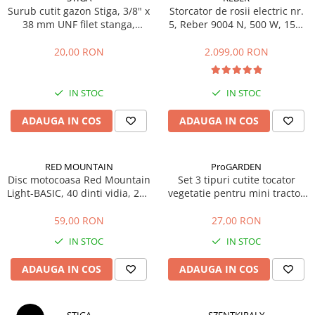
Surub cutit gazon Stiga, 3/8" x
Storcator de rosii electric nr.
Masini de prelucrat fier-beton
38 mm UNF filet stanga,
5, Reber 9004 N, 500 W, 150-
Ghilotine
112735695/1
340 kg/h
Placi extra mari
20,00 RON
2.099,00 RON
Accesorii masini de taiat
Finisare si Prelucrare suprafete
IN STOC
IN STOC
Elicoptere pardoseala
ADAUGA IN COS
ADAUGA IN COS
Vibratoare beton
Rigle vibrante
Scarificatoare beton
RED MOUNTAIN
ProGARDEN
Disc motocoasa Red Mountain
Set 3 tipuri cutite tocator
Aplicatoare cu banda
Light-BASIC, 40 dinti vidia, 255
vegetatie pentru mini tractor
Slefuitoare pereti
x 25.4 x 1.25 mm
ProGARDEN Campo T
Accesorii prelucrare suprafete
59,00 RON
27,00 RON
Sisteme pompare
IN STOC
IN STOC
Pompe pentru zugravit si vopsit
ADAUGA IN COS
ADAUGA IN COS
Masini de tencuit
Pompe glet cu snec
Pompe spuma poliuretanica