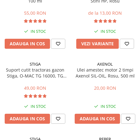
100 ml
Stihl HP, Rosu
Sere si solarii
55,00 RON
de la 13,00 RON
Plase si folii pentru gradinarit
Alte unelte de gradinarit
Echipamente de protectie pentru
IN STOC
IN STOC
gradina
ADAUGA IN COS
VEZI VARIANTE
Casti de protectie
Manusi de lucru
Ochelari de protectie
STIGA
AXENOL
Suport cutit tractoras gazon
Ulei amestec motor 2 timpi
Electrice si Iluminat
Stiga, O-MAC TG 16000, TG
Axenol SIL-OIL, Rosu, 500 ml
Sisteme fotovoltaice
20000, 125463200/0
49,00 RON
20,00 RON
Prize & Prelungitoare
Constructii
Masini de taiat
IN STOC
IN STOC
Masini de taiat beton / asfalt
ADAUGA IN COS
ADAUGA IN COS
Masini de taiat gresie / faianta
Masini de taiat caramida
Motodebitatoare
STIGA
REBER