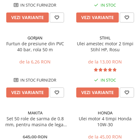
Sisteme combinate &
IN STOC FURNIZOR
IN STOC
multifunctionale
Tocatoare de crengi si resturi
VEZI VARIANTE
VEZI VARIANTE
vegetale
Tractoare si Utilaje agricole
Accesorii utilaje de gradina
GORJAN
STIHL
Furtun de presiune din PVC
Ulei amestec motor 2 timpi
Articole de bucatarie
40 bar, rola 50 m
Stihl HP, Rosu
Afumatoare
de la 6,26 RON
de la 13,00 RON
Aparate de vidat
Feliatoare
Masini de framantat aluat
IN STOC FURNIZOR
IN STOC
Masini de taitei
VEZI VARIANTE
VEZI VARIANTE
Masini de tocat carne
Masini de umplut carnati
Razatoare branzeturi
MAKITA
HONDA
Set 50 role de sarma de 0.8
Ulei motor 4 timpi Honda
Storcatoare de rosii
mm, pentru masina de legat
10W-30
Accesorii articole de bucatarie
fier-beton Makita DTR180
Gradina & Terasa
645,00 RON
de la 45,00 RON