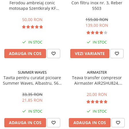
Ferodou ambreiaj conic
Con filtru inox nr. 3, Reber
Echipamente marcaje rutiere
motosapa Szentkiraly KF
5503
(model mic)
Accesorii sisteme pompare
50,00 RON
159,00 RON
Compactoare
139,00 RON
Maiuri compactoare
Placi compactoare unidirectionale
IN STOC
IN STOC
Placi compactoare reversibile
ADAUGA IN COS
VEZI VARIANTE
Cilindri vibrocompactori
Accesorii compactoare
Betoniere si Malaxoare
SUMMER WAVES
AIRMASTER
Tavita pentru curatat picioare
Betoniere
Teava transfer compresor
Summer Waves, Albastru, 56 x
Airmaster AIR2SHU824,
Malaxoare
52 x 8.9 cm
AIR2SHU850
Accesorii betoniere
33,35 RON
20,00 RON
Depozitare, transport si protectie
21,85 RON
Scari de lucru si schele
IN STOC
IN STOC
Echipamente de ridicat
ADAUGA IN COS
ADAUGA IN COS
Echipamente pentru transport