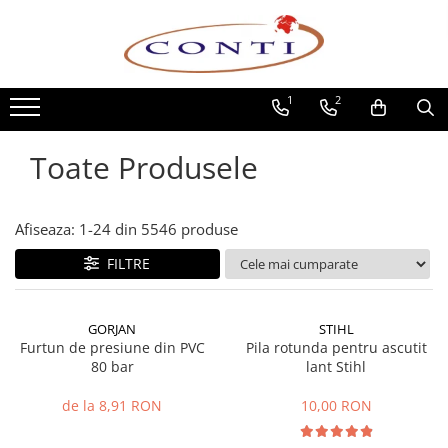
Toate Produsele
1
2
Casa si Gradina
Utilaje pentru gradina si accesorii
Toate Produsele
Atomizoare si Pulverizatoare
Despicatoare de lemne
Drujbe si fierastraie cu lant
Afiseaza:
1-
24
din
5546
produse
Fierastraie pentru busteni
FILTRE
Foarfeci de gradina
Masini de tuns iarba si accesorii
Motocoase si accesorii
GORJAN
STIHL
Motocositori
Furtun de presiune din PVC
Pila rotunda pentru ascutit
80 bar
lant Stihl
Motosape si Motocultoare
Motoburghie
de la 8,91 RON
10,00 RON
Masini de batut stalpi