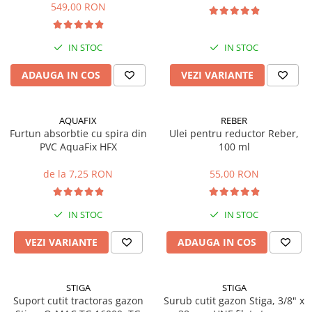
549,00 RON
Mobilier gradina
Depozitare gradina
IN STOC
IN STOC
Gratare si accesorii
Piscine
ADAUGA IN COS
VEZI VARIANTE
Echipamente curatenie
Aparate de spalat cu presiune
AQUAFIX
REBER
Aspiratoare
Furtun absorbtie cu spira din
Ulei pentru reductor Reber,
Freze de zapada
PVC AquaFix HFX
100 ml
Masini de maturat
de la 7,25 RON
55,00 RON
Suflante & Aspiratoare frunze
Accesorii echipamente curatenie
IN STOC
IN STOC
Unelte de gradinarit
Dispozitive de imprastiat si
VEZI VARIANTE
ADAUGA IN COS
semanat
Unelte taiat
STIGA
STIGA
Lopeti pentru zapada
Suport cutit tractoras gazon
Surub cutit gazon Stiga, 3/8" x
Roabe si carucioare