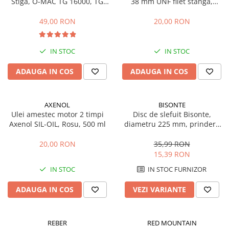
Stiga, O-MAC TG 16000, TG
38 mm UNF filet stanga,
Sere si solarii
20000, 125463200/0
112735695/1
49,00 RON
20,00 RON
Plase si folii pentru gradinarit
Alte unelte de gradinarit
Echipamente de protectie pentru
IN STOC
IN STOC
gradina
ADAUGA IN COS
ADAUGA IN COS
Casti de protectie
Manusi de lucru
Ochelari de protectie
AXENOL
BISONTE
Ulei amestec motor 2 timpi
Disc de slefuit Bisonte,
Electrice si Iluminat
Axenol SIL-OIL, Rosu, 500 ml
diametru 225 mm, prindere
Sisteme fotovoltaice
scai, set 6 buc.
20,00 RON
35,99 RON
Prize & Prelungitoare
15,39 RON
Constructii
IN STOC
IN STOC FURNIZOR
Masini de taiat
Masini de taiat beton / asfalt
ADAUGA IN COS
VEZI VARIANTE
Masini de taiat gresie / faianta
Masini de taiat caramida
REBER
RED MOUNTAIN
Motodebitatoare