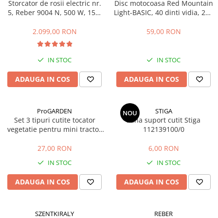
Storcator de rosii electric nr.
Disc motocoasa Red Mountain
Masini de prelucrat fier-beton
5, Reber 9004 N, 500 W, 150-
Light-BASIC, 40 dinti vidia, 255
340 kg/h
x 25.4 x 1.25 mm
Ghilotine
2.099,00 RON
59,00 RON
Placi extra mari
Accesorii masini de taiat
IN STOC
IN STOC
Finisare si Prelucrare suprafete
Elicoptere pardoseala
ADAUGA IN COS
ADAUGA IN COS
Vibratoare beton
Rigle vibrante
ProGARDEN
STIGA
NOU
Scarificatoare beton
Set 3 tipuri cutite tocator
Pana suport cutit Stiga
Aplicatoare cu banda
vegetatie pentru mini tractor
112139100/0
ProGARDEN Campo T
Slefuitoare pereti
27,00 RON
6,00 RON
Accesorii prelucrare suprafete
IN STOC
IN STOC
Sisteme pompare
Pompe pentru zugravit si vopsit
ADAUGA IN COS
ADAUGA IN COS
Masini de tencuit
Pompe glet cu snec
SZENTKIRALY
REBER
Pompe spuma poliuretanica