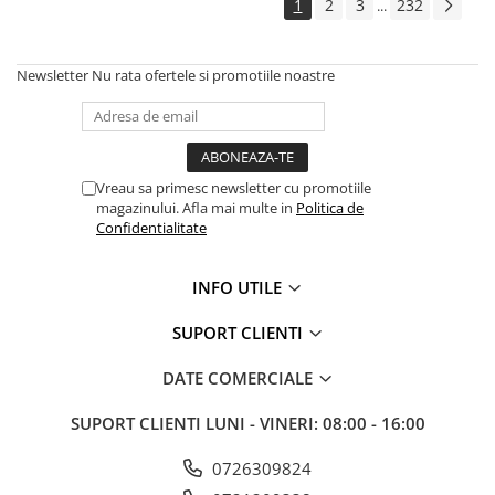
1
2
3
232
...
Amestecatoare
Ciocane demolatoare
Ciocane rotopercutoare
Newsletter
Nu rata ofertele si promotiile noastre
Fierastraie electrice
Masini de frezat
Masini de gaurit si insurubat
Vreau sa primesc newsletter cu promotiile
Masini de insurubat cu impact
magazinului. Afla mai multe in
Politica de
Masini de legat fier-beton
Confidentialitate
Pistoale de vopsit
Polizoare
INFO UTILE
Rindele electrice
SUPORT CLIENTI
Slefuitoare
Suflante cu aer cald
DATE COMERCIALE
Strunguri
Accesorii scule electrice
SUPORT CLIENTI
LUNI - VINERI: 08:00 - 16:00
Scule de mana
0726309824
Truse de scule universale