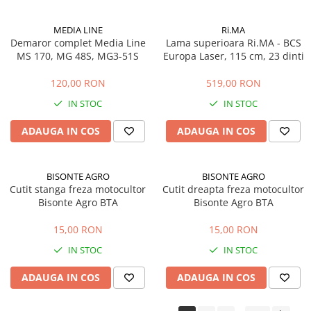
Accesorii pentru depozitare,
transport
MEDIA LINE
Ri.MA
Tehnica diamantata
Demaror complet Media Line
Lama superioara Ri.MA - BCS
MS 170, MG 48S, MG3-51S
Europa Laser, 115 cm, 23 dinti
Masini de carotat
Masini de canelat
120,00 RON
519,00 RON
Carote diamantate
IN STOC
IN STOC
Discuri diamantate
ADAUGA IN COS
ADAUGA IN COS
Freze diamantate
Masini de sapat
Masini de sapat santuri (Trenchere)
BISONTE AGRO
BISONTE AGRO
Cutit stanga freza motocultor
Foreze pentru subtraversari
Cutit dreapta freza motocultor
Bisonte Agro BTA
Bisonte Agro BTA
Accesorii pentru santier
Tubulatura evacuare deseuri
15,00 RON
15,00 RON
Parapeti rutieri
IN STOC
IN STOC
Arzatoare izolatii cu gaz
ADAUGA IN COS
ADAUGA IN COS
Scule si unelte
Scule electrice