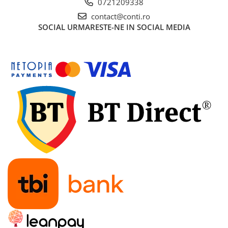
0721209338
Gletiere
contact@conti.ro
Scule prelucrare placi ceramice
SOCIAL
URMARESTE-NE IN SOCIAL MEDIA
Motoare
Motoare termice
Generatoare de curent
Generatoare digitale/Inverter
Generatoare uz general
Generatoare de curent continuu
Generatoare insonorizate
Generatoare pentru sudura
Automatizari generatoare
Incarcatoare portabile
Statii de incarcare portabile
Statii de incarcare de mare putere
Baterii LiFePO4 (litiu-fosfat de fier)
Turnuri de lumina