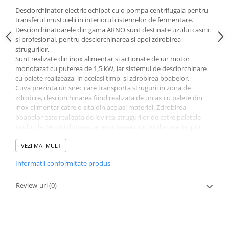
Sere si solarii
Desciorchinator electric echipat cu o pompa centrifugala pentru
transferul mustuielii in interiorul cisternelor de fermentare.
Plase si folii pentru gradinarit
Desciorchinatoarele din gama ARNO sunt destinate uzului casnic
Alte unelte de gradinarit
si profesional, pentru desciorchinarea si apoi zdrobirea
strugurilor.
Echipamente de protectie pentru
Sunt realizate din inox alimentar si actionate de un motor
gradina
monofazat cu puterea de 1,5 kW, iar sistemul de desciorchinare
Casti de protectie
cu palete realizeaza, in acelasi timp, si zdrobirea boabelor.
Cuva prezinta un snec care transporta strugurii in zona de
Manusi de lucru
zdrobire, desciorchinarea fiind realizata de un ax cu palete din
Ochelari de protectie
inox alimentar catre o sita din acelasi material. Zdrobirea
Electrice si Iluminat
boabelor este realizata de lovirea strugurilor de catre paletele
axului de desciorchinare, iar evacuarea ciorchinilor are loc prin
Sisteme fotovoltaice
partea laterala opusa sistemului de angrenare, avand in dotare o
Prize & Prelungitoare
pompa din inox ce usureaza manipularea mustuielii.
VEZI MAI MULT
Dimensiunea stutului de evacuare a boabele zdrobite este de 50
Constructii
Informatii conformitate produs
mm, pompa avand capabilitatea de a impinge mustuiala pana la
Masini de taiat
o inaltime de 5 m si o lungime de 15 m.
Productivitatea este de pana la 2.000 kg/h.
Review-uri
(0)
Masini de taiat beton / asfalt
Masini de taiat gresie / faianta
Producator: Enoitalia SRL - Italia
Masini de taiat caramida
Date tehnice:
Motodebitatoare