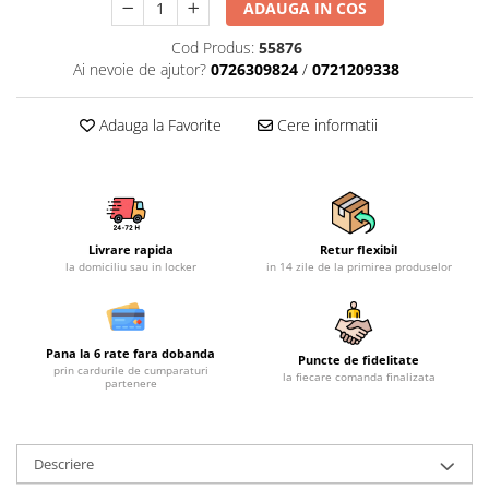
ADAUGA IN COS
Mobilier gradina
Cod Produs:
55876
Depozitare gradina
Ai nevoie de ajutor?
0726309824
/
0721209338
Gratare si accesorii
Piscine
Adauga la Favorite
Cere informatii
Echipamente curatenie
Aparate de spalat cu presiune
Aspiratoare
Freze de zapada
Livrare rapida
Retur flexibil
Masini de maturat
la domiciliu sau in locker
in 14 zile de la primirea produselor
Suflante & Aspiratoare frunze
Accesorii echipamente curatenie
Unelte de gradinarit
Pana la 6 rate fara dobanda
Puncte de fidelitate
prin cardurile de cumparaturi
Dispozitive de imprastiat si
la fiecare comanda finalizata
partenere
semanat
Unelte taiat
Lopeti pentru zapada
Descriere
Roabe si carucioare