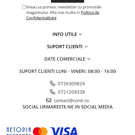
Vreau sa primesc newsletter cu promotiile
Echipamente marcaje rutiere
magazinului. Afla mai multe in
Politica de
Accesorii sisteme pompare
Confidentialitate
Compactoare
Maiuri compactoare
INFO UTILE
Placi compactoare unidirectionale
SUPORT CLIENTI
Placi compactoare reversibile
Cilindri vibrocompactori
DATE COMERCIALE
Accesorii compactoare
SUPORT CLIENTI
LUNI - VINERI: 08:00 - 16:00
Betoniere si Malaxoare
Betoniere
0726309824
Malaxoare
0721209338
Accesorii betoniere
contact@conti.ro
Depozitare, transport si protectie
SOCIAL
URMARESTE-NE IN SOCIAL MEDIA
Scari de lucru si schele
Echipamente de ridicat
Echipamente pentru transport