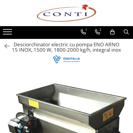
Toate Produsele
1
2
Casa si Gradina
Utilaje pentru gradina si accesorii
Desciorchinator electric cu pompa ENO ARNO
Atomizoare si Pulverizatoare
15 INOX, 1500 W, 1800-2000 kg/h, integral inox
Despicatoare de lemne
Drujbe si fierastraie cu lant
Fierastraie pentru busteni
Foarfeci de gradina
Masini de tuns iarba si accesorii
Motocoase si accesorii
Motocositori
Motosape si Motocultoare
Motoburghie
Masini de batut stalpi