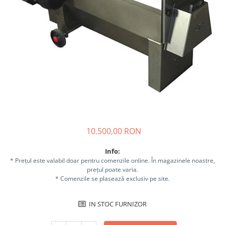
Sisteme combinate &
multifunctionale
Tocatoare de crengi si resturi
vegetale
Tractoare si Utilaje agricole
Accesorii utilaje de gradina
Articole de bucatarie
Afumatoare
Aparate de vidat
Feliatoare
Masini de framantat aluat
10.500,00 RON
Masini de taitei
Info:
Masini de tocat carne
* Prețul este valabil doar pentru comenzile online. În magazinele noastre,
Masini de umplut carnati
prețul poate varia.
* Comenzile se plasează exclusiv pe site.
Razatoare branzeturi
Storcatoare de rosii
IN STOC FURNIZOR
Accesorii articole de bucatarie
Gradina & Terasa