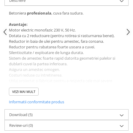
Descriere
Sere si solarii
Plase si folii pentru gradinarit
Betoniera
profesionala
, cuva fara sudura.
Alte unelte de gradinarit
Avantaje:
Echipamente de protectie pentru
Motor electric monofazic 230 V, 50 Hz.
gradina
Dotata cu 2 reductoare (pentru rotirea si rasturnarea benei).
Reductor in baia de ulei pentru amestec, fara coroana.
Casti de protectie
Reductor pentru rabatarea foarte usoara a cuvei.
Manusi de lucru
Silentiozitate / exploatare de lunga durata.
Sistem de amestec foarte rapid datorita geometriei palelor si
Ochelari de protectie
dublarii cuvei la partea inferioara.
Electrice si Iluminat
Asigura un amestec omogen.
Costuri reduse cu intretinerea.
Sisteme fotovoltaice
Utilaj proiectat si fabricat pentru a respecta cele mai severe
Prize & Prelungitoare
norme de calitate si siguranta.
Constructii
Betoniera se poate demonta cu usurinta pentru a ocupa spatiu
VEZI MAI MULT
cat mai mic si se livreaza ambalata in cutie de carton.
Masini de taiat
Informatii conformitate produs
Masini de taiat beton / asfalt
Date tehnice:
Tensiune alimentare:
Download (5)
230 V / 50 Hz
Masini de taiat gresie / faianta
Putere motor:
1000 W
Masini de taiat caramida
Review-uri
(0)
Capacitate brut / net:
190 / 160 l
Motodebitatoare
Diametru vas:
702 mm