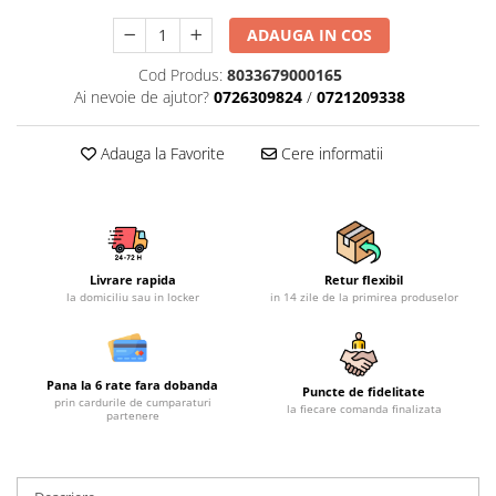
Mobilier gradina
ADAUGA IN COS
Depozitare gradina
Cod Produs:
8033679000165
Gratare si accesorii
Ai nevoie de ajutor?
0726309824
/
0721209338
Piscine
Echipamente curatenie
Adauga la Favorite
Cere informatii
Aparate de spalat cu presiune
Aspiratoare
Freze de zapada
Masini de maturat
Livrare rapida
Retur flexibil
Suflante & Aspiratoare frunze
la domiciliu sau in locker
in 14 zile de la primirea produselor
Accesorii echipamente curatenie
Unelte de gradinarit
Dispozitive de imprastiat si
Pana la 6 rate fara dobanda
Puncte de fidelitate
semanat
prin cardurile de cumparaturi
la fiecare comanda finalizata
partenere
Unelte taiat
Lopeti pentru zapada
Roabe si carucioare