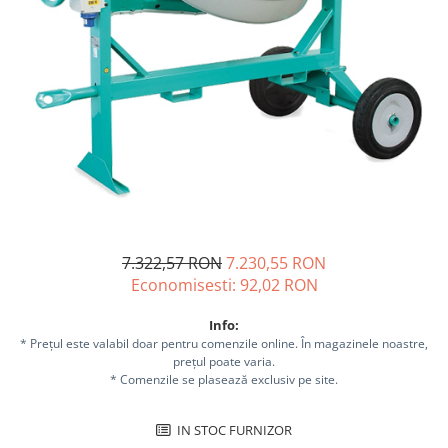
Sisteme combinate &
multifunctionale
Tocatoare de crengi si resturi
vegetale
Tractoare si Utilaje agricole
Accesorii utilaje de gradina
Articole de bucatarie
Afumatoare
Aparate de vidat
Feliatoare
Masini de framantat aluat
7.322,57 RON
7.230,55 RON
Masini de taitei
Economisesti:
92,02
RON
Masini de tocat carne
Info:
Masini de umplut carnati
* Prețul este valabil doar pentru comenzile online. În magazinele noastre,
Razatoare branzeturi
prețul poate varia.
* Comenzile se plasează exclusiv pe site.
Storcatoare de rosii
Accesorii articole de bucatarie
IN STOC FURNIZOR
Gradina & Terasa