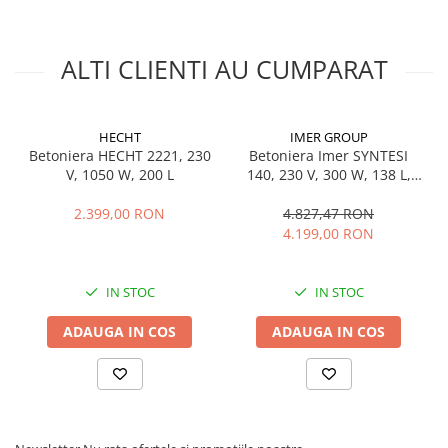
Dimensiune roti:
290 x 54 mm
Masini de prelucrat fier-beton
Dimensiuni utilaj (L x l x h):
1465 x 793 x 1334 mm
Ghilotine
Greutate: 106
kg
ALTI CLIENTI AU CUMPARAT
Placi extra mari
Accesorii masini de taiat
Finisare si Prelucrare suprafete
HECHT
IMER GROUP
Betoniera HECHT 2221, 230
Betoniera Imer SYNTESI
Elicoptere pardoseala
V, 1050 W, 200 L
140, 230 V, 300 W, 138 L,
Vibratoare beton
cuva metal
Rigle vibrante
2.399,00 RON
4.827,47 RON
4.199,00 RON
Scarificatoare beton
Aplicatoare cu banda
Slefuitoare pereti
IN STOC
IN STOC
Accesorii prelucrare suprafete
ADAUGA IN COS
ADAUGA IN COS
Sisteme pompare
Pompe pentru zugravit si vopsit
Masini de tencuit
Pompe glet cu snec
Pompe spuma poliuretanica