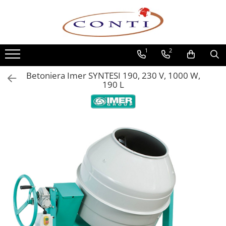
Toate Produsele
1
2
Casa si Gradina
Utilaje pentru gradina si accesorii
Betoniera Imer SYNTESI 190, 230 V, 1000 W,
Atomizoare si Pulverizatoare
190 L
Despicatoare de lemne
Drujbe si fierastraie cu lant
Fierastraie pentru busteni
Foarfeci de gradina
Masini de tuns iarba si accesorii
Motocoase si accesorii
Motocositori
Motosape si Motocultoare
Motoburghie
Masini de batut stalpi