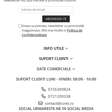
Newsletter
Nu rata ofertele si promotiile noastre
Echipamente marcaje rutiere
Accesorii sisteme pompare
Compactoare
Vreau sa primesc newsletter cu promotiile
Maiuri compactoare
magazinului. Afla mai multe in
Politica de
Placi compactoare unidirectionale
Confidentialitate
Placi compactoare reversibile
Cilindri vibrocompactori
INFO UTILE
Accesorii compactoare
SUPORT CLIENTI
Betoniere si Malaxoare
Betoniere
DATE COMERCIALE
Malaxoare
SUPORT CLIENTI
LUNI - VINERI: 08:00 - 16:00
Accesorii betoniere
Depozitare, transport si protectie
0726309824
Scari de lucru si schele
0721209338
Echipamente de ridicat
contact@conti.ro
Echipamente pentru transport
SOCIAL
URMARESTE-NE IN SOCIAL MEDIA