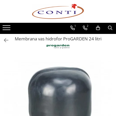
Toate Produsele
1
2
Casa si Gradina
Utilaje pentru gradina si accesorii
Membrana vas hidrofor ProGARDEN 24 litri
Atomizoare si Pulverizatoare
Despicatoare de lemne
Drujbe si fierastraie cu lant
Fierastraie pentru busteni
Foarfeci de gradina
Masini de tuns iarba si accesorii
Motocoase si accesorii
Motocositori
Motosape si Motocultoare
Motoburghie
Masini de batut stalpi