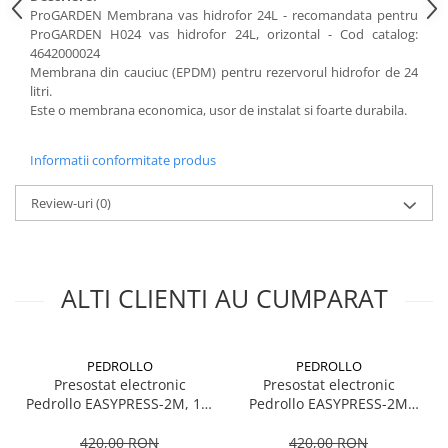
ProGARDEN Membrana vas hidrofor 24L - recomandata pentru
Sere si solarii
ProGARDEN H024 vas hidrofor 24L, orizontal - Cod catalog:
Plase si folii pentru gradinarit
4642000024
Alte unelte de gradinarit
Membrana din cauciuc (EPDM) pentru rezervorul hidrofor de 24
litri.
Echipamente de protectie pentru
Este o membrana economica, usor de instalat si foarte durabila.
gradina
Casti de protectie
Informatii conformitate produs
Manusi de lucru
Ochelari de protectie
Review-uri
(0)
Electrice si Iluminat
Sisteme fotovoltaice
Prize & Prelungitoare
ALTI CLIENTI AU CUMPARAT
Constructii
Masini de taiat
Masini de taiat beton / asfalt
PEDROLLO
PEDROLLO
Presostat electronic
Presostat electronic
Masini de taiat gresie / faianta
Pedrollo EASYPRESS-2M, 1.5
Pedrollo EASYPRESS-2M
Masini de taiat caramida
kW, 1.5 bar, manometru
Red, 1.5 kW, 2.2 bar,
inclus
manometru inclus
420,00 RON
420,00 RON
Motodebitatoare