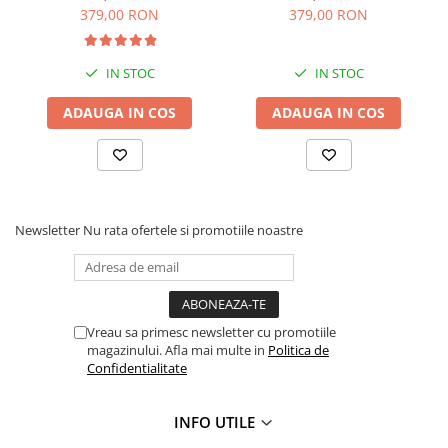
379,00 RON
379,00 RON
Masini de prelucrat fier-beton
Ghilotine
Placi extra mari
IN STOC
IN STOC
Accesorii masini de taiat
ADAUGA IN COS
ADAUGA IN COS
Finisare si Prelucrare suprafete
Elicoptere pardoseala
Vibratoare beton
Rigle vibrante
Newsletter
Nu rata ofertele si promotiile noastre
Scarificatoare beton
Aplicatoare cu banda
Slefuitoare pereti
Accesorii prelucrare suprafete
Vreau sa primesc newsletter cu promotiile
Sisteme pompare
magazinului. Afla mai multe in
Politica de
Confidentialitate
Pompe pentru zugravit si vopsit
Masini de tencuit
Pompe glet cu snec
INFO UTILE
Pompe spuma poliuretanica