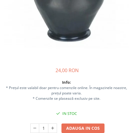
Sisteme combinate &
multifunctionale
Tocatoare de crengi si resturi
vegetale
Tractoare si Utilaje agricole
Accesorii utilaje de gradina
Articole de bucatarie
Afumatoare
Aparate de vidat
Feliatoare
24,00 RON
Masini de framantat aluat
Info:
Masini de taitei
* Prețul este valabil doar pentru comenzile online. În magazinele noastre,
Masini de tocat carne
prețul poate varia.
* Comenzile se plasează exclusiv pe site.
Masini de umplut carnati
Razatoare branzeturi
IN STOC
Storcatoare de rosii
Accesorii articole de bucatarie
ADAUGA IN COS
Gradina & Terasa