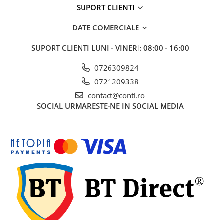
SUPORT CLIENTI
Echipamente marcaje rutiere
Accesorii sisteme pompare
DATE COMERCIALE
Compactoare
SUPORT CLIENTI
LUNI - VINERI: 08:00 - 16:00
Maiuri compactoare
Placi compactoare unidirectionale
0726309824
Placi compactoare reversibile
0721209338
Cilindri vibrocompactori
contact@conti.ro
Accesorii compactoare
SOCIAL
URMARESTE-NE IN SOCIAL MEDIA
Betoniere si Malaxoare
Betoniere
Malaxoare
Accesorii betoniere
Depozitare, transport si protectie
Scari de lucru si schele
Echipamente de ridicat
Echipamente pentru transport