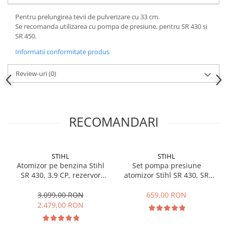
Plase si folii pentru gradinarit
Masini de sapat santuri (Trenchere)
Pentru prelungirea tevii de pulverizare cu 33 cm.
Alte unelte de gradinarit
Foreze pentru subtraversari
Se recomanda utilizarea cu pompa de presiune, pentru SR 430 si
Echipamente de protectie pentru
Accesorii pentru santier
SR 450.
gradina
Tubulatura evacuare deseuri
Informatii conformitate produs
Casti de protectie
Parapeti rutieri
Manusi de lucru
Arzatoare izolatii cu gaz
Review-uri
(0)
Ochelari de protectie
Electrice si Iluminat
Sisteme fotovoltaice
RECOMANDARI
Prize & Prelungitoare
STIHL
STIHL
Atomizor pe benzina Stihl
Set pompa presiune
SR 430, 3.9 CP, rezervor
atomizor Stihl SR 430, SR
solutie 14 L, distanta
450
pulverizare 14.5 m
3.099,00 RON
659,00 RON
2.479,00 RON