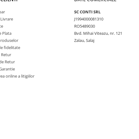
par
SC CONTI SRL
 Livrare
J1994000081310
te
RO5489030
 Plata
Bvd. Mihai Viteazu, nr. 121
Produselor
Zalau, Salaj
 fidelitate
e Retur
de Retur
Garantie
a online a litigiilor