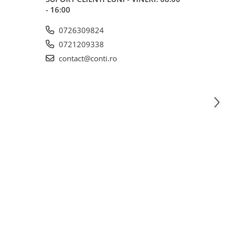
- 16:00
0726309824
0721209338
contact@conti.ro