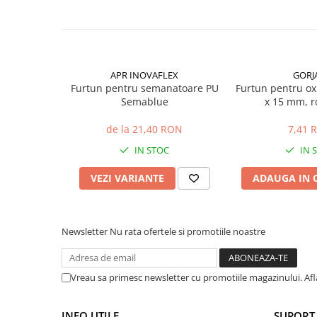
Sere si solarii
Plase si folii pentru gradinarit
Alte unelte de gradinarit
Echipamente de protectie pentru
APR INOVAFLEX
GORJ
gradina
Furtun pentru semanatoare PU
Furtun pentru ox
Semablue
x 15 mm, r
Casti de protectie
Manusi de lucru
de la 21,40 RON
7,41 
Ochelari de protectie
IN STOC
IN 
Electrice si Iluminat
VEZI VARIANTE
ADAUGA IN 
Sisteme fotovoltaice
Prize & Prelungitoare
Constructii
Newsletter
Nu rata ofertele si promotiile noastre
Masini de taiat
Masini de taiat beton / asfalt
Masini de taiat gresie / faianta
Vreau sa primesc newsletter cu promotiile magazinului. Af
Masini de taiat caramida
Motodebitatoare
INFO UTILE
SUPORT 