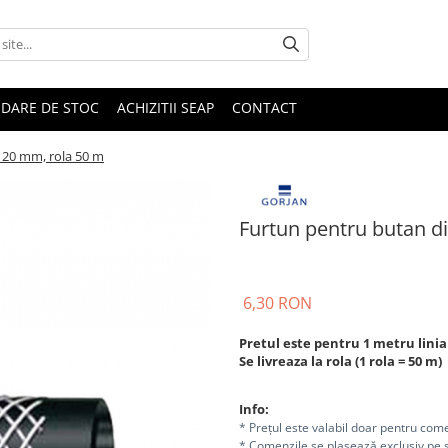
IDARE DE STOC
ACHIZITII SEAP
CONTACT
 20 mm, rola 50 m
Furtun pentru butan d
6,30 RON
Pretul este pentru 1 metru linia
Se livreaza la rola (
1
rola = 50 m
)
Info:
* Prețul este valabil doar pentru come
* Comenzile se plasează exclusiv pe s