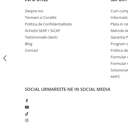
Masini de prelucrat fier-beton
Despre noi
Cum cum
Ghilotine
Termeni si Conditii
Informatii
Placi extra mari
Politica de Confidentialitate
Plata in ra
Accesorii masini de taiat
Achizitii SEAP / SICAP
Metode de
Finisare si Prelucrare suprafete
Testimoniale clienti
Garantia 
Blog
Program de
Elicoptere pardoseala
Contact
Politica d
Vibratoare beton
Formular 
Rigle vibrante
Formular 
Scarificatoare beton
Solutionare
Aplicatoare cu banda
ANPC
Slefuitoare pereti
SOCIAL
URMARESTE-NE IN SOCIAL MEDIA
Accesorii prelucrare suprafete
Sisteme pompare
Pompe pentru zugravit si vopsit
Masini de tencuit
Pompe glet cu snec
Pompe spuma poliuretanica