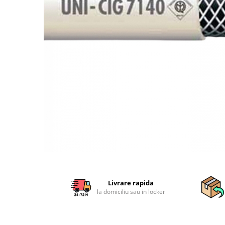
Sisteme combinate &
multifunctionale
Tocatoare de crengi si resturi
vegetale
Tractoare si Utilaje agricole
Accesorii utilaje de gradina
Articole de bucatarie
Afumatoare
Aparate de vidat
Feliatoare
Masini de framantat aluat
Masini de taitei
Masini de tocat carne
Masini de umplut carnati
Razatoare branzeturi
Livrare rapida
la domiciliu sau in locker
Storcatoare de rosii
Accesorii articole de bucatarie
Gradina & Terasa