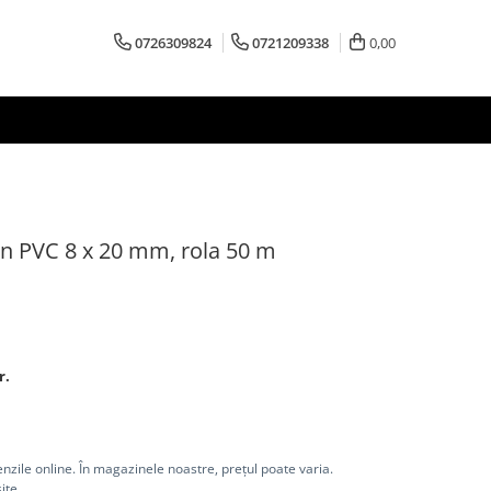
0726309824
0721209338
0,00
in PVC 8 x 20 mm, rola 50 m
r.
nzile online. În magazinele noastre, prețul poate varia.
ite.