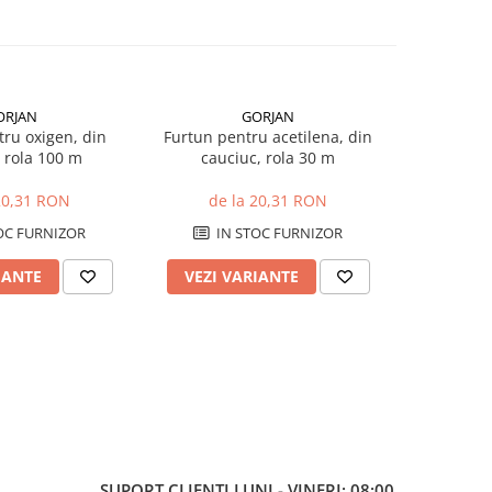
ORJAN
GORJAN
ru oxigen, din
Furtun pentru acetilena, din
Furtun pent
 rola 100 m
cauciuc, rola 30 m
cauciuc, 8
20,31 RON
de la 20,31 RON
OC FURNIZOR
IN STOC FURNIZOR
IN
IANTE
VEZI VARIANTE
ADAUG
SUPORT CLIENTI
LUNI - VINERI: 08:00