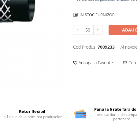
IN STOC FURNIZOR
ADAUG
Cod Produs:
7009233
Ai nevoi
Adauga la Favorite
Cere 
Pana la 6 rate fara d
Retur flexibil
prin cardurile de cumpa
in 14 zile de la primirea produselor
partenere