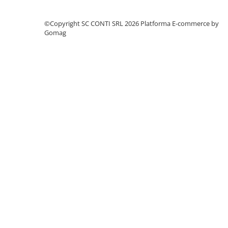
Echipamente marcaje rutiere
©Copyright SC CONTI SRL 2026
Platforma E-commerce by
Accesorii sisteme pompare
Gomag
Compactoare
Maiuri compactoare
Placi compactoare unidirectionale
Placi compactoare reversibile
Cilindri vibrocompactori
Accesorii compactoare
Betoniere si Malaxoare
Betoniere
Malaxoare
Accesorii betoniere
Depozitare, transport si protectie
Scari de lucru si schele
Echipamente de ridicat
Echipamente pentru transport