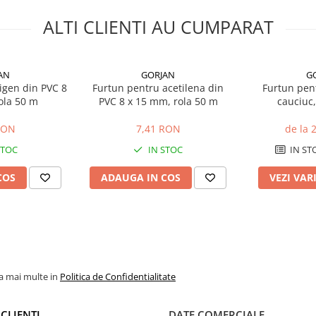
ALTI CLIENTI AU CUMPARAT
AN
GORJAN
G
igen din PVC 8
Furtun pentru acetilena din
Furtun pent
ola 50 m
PVC 8 x 15 mm, rola 50 m
cauciuc,
RON
7,41 RON
de la 
STOC
IN STOC
IN ST
COS
ADAUGA IN COS
VEZI VAR
la mai multe in
Politica de Confidentialitate
CLIENTI
DATE COMERCIALE