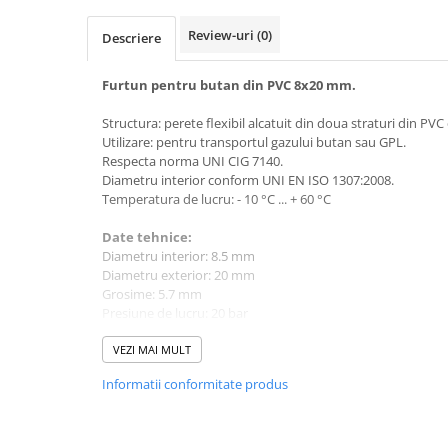
Mobilier gradina
Review-uri
(0)
Descriere
Depozitare gradina
Gratare si accesorii
Furtun pentru butan din PVC 8x20 mm.
Piscine
Structura: perete flexibil alcatuit din doua straturi din PVC c
Echipamente curatenie
Utilizare: pentru transportul gazului butan sau GPL.
Aparate de spalat cu presiune
Respecta norma UNI CIG 7140.
Diametru interior conform UNI EN ISO 1307:2008.
Aspiratoare
Temperatura de lucru: - 10 °C ... + 60 °C
Freze de zapada
Masini de maturat
Date tehnice:
Diametru interior: 8.5 mm
Suflante & Aspiratoare frunze
Diametru exterior: 20 mm
Accesorii echipamente curatenie
Grosime: 5.7 mm
Unelte de gradinarit
Presiune de lucru: 20 bar
Presiune de spargere: 60 bar
Dispozitive de imprastiat si
Greutate: 250 g/m
VEZI MAI MULT
semanat
Temperatura de lucru: - 10 °C ... + 60 °C
Informatii conformitate produs
Unelte taiat
Lungime rola: 50 m
Lopeti pentru zapada
Roabe si carucioare