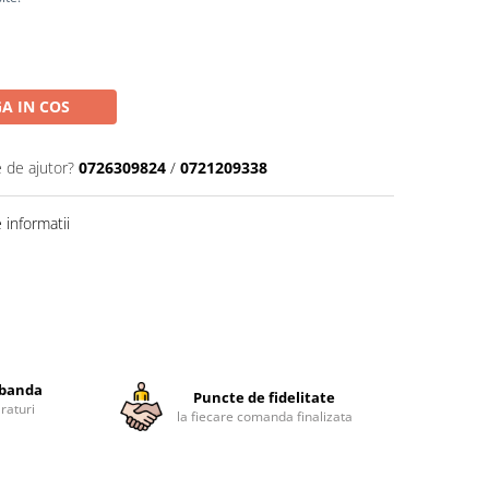
A IN COS
e de ajutor?
0726309824
/
0721209338
informatii
obanda
Puncte de fidelitate
raturi
la fiecare comanda finalizata