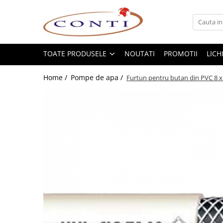
Toate Produsele
Casa si Gradina
TOATE PRODUSELE
NOUTATI
PROMOTII
LICH
Utilaje pentru gradina si accesorii
Home /
Pompe de apa /
Furtun pentru butan din PVC 8 x
Atomizoare si Pulverizatoare
Despicatoare de lemne
Drujbe si fierastraie cu lant
Fierastraie pentru busteni
Foarfeci de gradina
Masini de tuns iarba si accesorii
Motocoase si accesorii
Motocositori
Motosape si Motocultoare
Motoburghie
Masini de batut stalpi